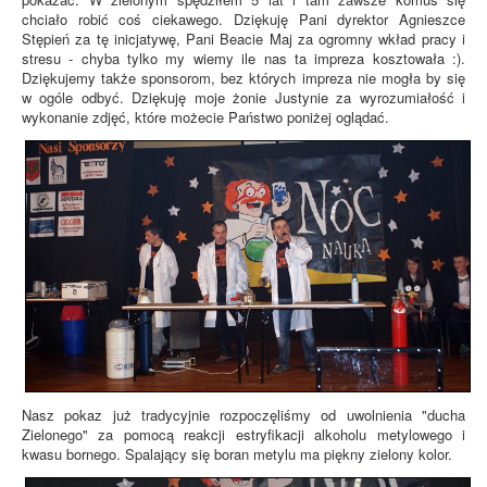
chciało robić coś ciekawego. Dziękuję Pani dyrektor Agnieszce
Stępień za tę inicjatywę, Pani Beacie Maj za ogromny wkład pracy i
stresu - chyba tylko my wiemy ile nas ta impreza kosztowała :).
Dziękujemy także sponsorom, bez których impreza nie mogła by się
w ogóle odbyć. Dziękuję moje żonie Justynie za wyrozumiałość i
wykonanie zdjęć, które możecie Państwo poniżej oglądać.
Nasz pokaz już tradycyjnie rozpoczęliśmy od uwolnienia "ducha
Zielonego" za pomocą reakcji estryfikacji alkoholu metylowego i
kwasu bornego. Spalający się boran metylu ma piękny zielony kolor.