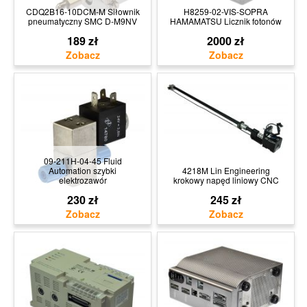
CDQ2B16-10DCM-M Siłownik
H8259-02-VIS-SOPRA
pneumatyczny SMC D-M9NV
HAMAMATSU Licznik fotonów
189 zł
2000 zł
09-211H-04-45 Fluid
Automation szybki
4218M Lin Engineering
elektrozawór
krokowy napęd liniowy CNC
230 zł
245 zł