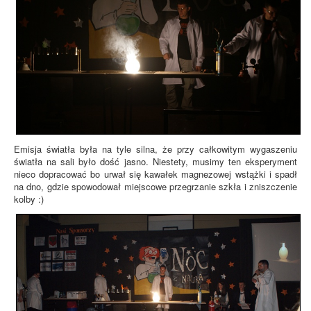
Emisja światła była na tyle silna, że przy całkowitym wygaszeniu
światła na sali było dość jasno. Niestety, musimy ten eksperyment
nieco dopracować bo urwał się kawałek magnezowej wstążki i spadł
na dno, gdzie spowodował miejscowe przegrzanie szkła i zniszczenie
kolby :)