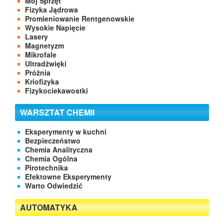
Mój Sprzęt
Fizyka Jądrowa
Promieniowanie Rentgenowskie
Wysokie Napięcie
Lasery
Magnetyzm
Mikrofale
Ultradźwięki
Próżnia
Kriofizyka
Fizykociekawostki
WARSZTAT CHEMII
Eksperymenty w kuchni
Bezpieczeństwo
Chemia Analityczna
Chemia Ogólna
Pirotechnika
Efektowne Eksperymenty
Warto Odwiedzić
AUTOMATYKA