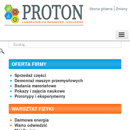
Strona główna
Zmiany
TPL
Szukaj...
Sklep
Nasze imprezy naukowe
Kontakt
OFERTA FIRMY
O Firmie
Sprzedaż części
Demontaż maszyn przemysłowych
Badania materiałowe
Pokazy i zajęcia naukowe
Prototypy i eksperymenty
WARSZTAT FIZYKI
Darmowa energia
Warto odwiedzić