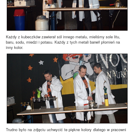
Każdy z kubeczków zawierał sól innego metalu, mieliśmy sole litu,
baru, sodu, miedzi i potasu. Każdy z tych metali barwił płomień na
inny kolor.
Trudno było na zdjęciu uchwycić te piękne kolory dlatego w pracowni