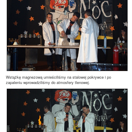
Wstążkę magnezową umieściliśmy na stalowej pokrywce i po
zapaleniu wprowadziliśmy do atmosfery tlenowej.