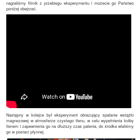
nagraliśmy filmik z przebiegu eksperymentu i możecie go Państwo
poniżej obejrzeć.
Następny w kolejce był eksperyment obrazujący spalanie wstążki
magnezowej w atmosferze czystego tlenu, w celu wypełnienia kolby
tlenem i zapewnienia go na dłuższy czas palenia, do środka wlaliśmy
go w postaci płynnej.