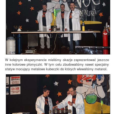
W kolejnym eksperymencie mieliśmy okazje zaprezentować jeszcze
inne kolorowe płomyczki. W tym celu zbudowaliśmy nawet specjalny
statyw mocujący metalowe kubeczki do których wlewaliśmy metanol.