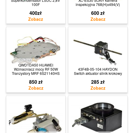
Superkondensator LSUC 2,8V
XC-ES30 SONY kamera
100F
inspekcyjna 768(H)x494(V)
400zł
600 zł
QWD1DA50 HUAWEI
Wzmacniacz mocy RF 50W
43F4B-05-104 HAYDON
Tranzystory MRF 6S21140HS
Switch aktuator silnik krokowy
850 zł
285 zł