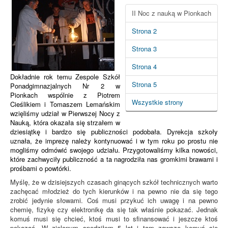
II Noc z nauką w Pionkach
Strona 2
Strona 3
Strona 4
Dokładnie rok temu Zespole Szkół
Strona 5
Ponadgimnazjalnych Nr 2 w
Pionkach wspólnie z Piotrem
Wszystkie strony
Cieślikiem i Tomaszem Lemańskim
wzięliśmy udział w Pierwszej Nocy z
Nauką, która okazała się strzałem w
dziesiątkę i bardzo się publiczności podobała. Dyrekcja szkoły
uznała, że imprezę należy kontynuować i w tym roku po prostu nie
mogliśmy odmówić swojego udziału. Przygotowaliśmy kilka nowości,
które zachwyciły publiczność a ta nagrodziła nas gromkimi brawami i
prośbami o powtórki.
Myślę, że w dzisiejszych czasach ginących szkół technicznych warto
zachęcać młodzież do tych kierunków i na pewno nie da się tego
zrobić jedynie słowami. Coś musi przykuć ich uwagę i na pewno
chemię, fizykę czy elektronikę da się tak właśnie pokazać. Jednak
komuś musi się chcieć, ktoś musi to sfinansować i jeszcze ktoś
pokazać. W zielonym spędziłem 5 lat i tam zawsze komuś się