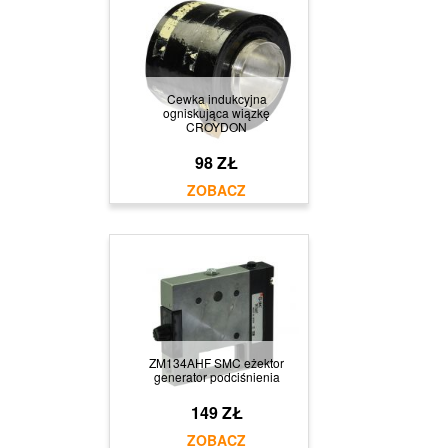
Cewka indukcyjna
ogniskująca wiązkę
CROYDON
98 ZŁ
ZM134AHF SMC eżektor
generator podciśnienia
149 ZŁ