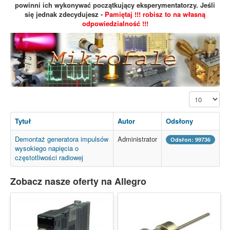
powinni ich wykonywać początkujący eksperymentatorzy. Jeśli
się jednak zdecydujesz -
Pamiętaj !!! robisz to na własną
odpowiedzialność !!!
Pokaż #
Tytuł
Autor
Odsłony
Demontaż generatora impulsów
Administrator
Odsłon: 99736
wysokiego napięcia o
częstotliwości radiowej
Zobacz nasze oferty na Allegro