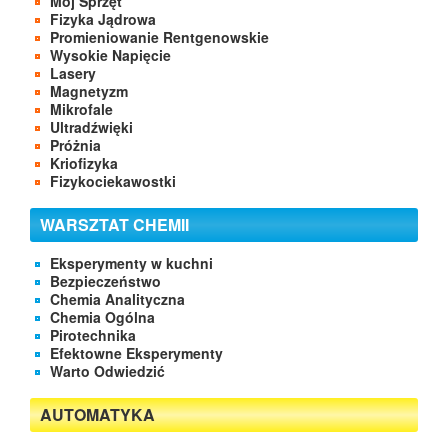
Mój Sprzęt
Fizyka Jądrowa
Promieniowanie Rentgenowskie
Wysokie Napięcie
Lasery
Magnetyzm
Mikrofale
Ultradźwięki
Próżnia
Kriofizyka
Fizykociekawostki
WARSZTAT CHEMII
Eksperymenty w kuchni
Bezpieczeństwo
Chemia Analityczna
Chemia Ogólna
Pirotechnika
Efektowne Eksperymenty
Warto Odwiedzić
AUTOMATYKA