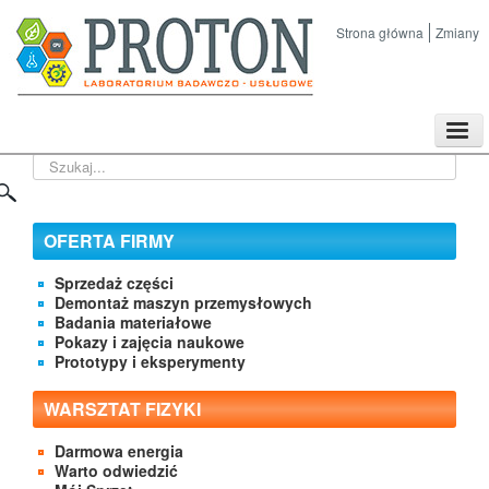
Strona główna
Zmiany
TPL
Szukaj...
Sklep
Nasze imprezy naukowe
Kontakt
OFERTA FIRMY
O Firmie
Sprzedaż części
Demontaż maszyn przemysłowych
Badania materiałowe
Pokazy i zajęcia naukowe
Prototypy i eksperymenty
WARSZTAT FIZYKI
Darmowa energia
Warto odwiedzić