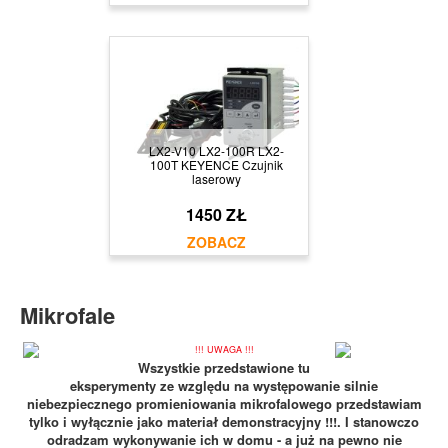
LX2-V10 LX2-100R LX2-
100T KEYENCE Czujnik
laserowy
1450 ZŁ
Mikrofale
!!! UWAGA !!!
Wszystkie przedstawione tu
eksperymenty ze względu na występowanie silnie
niebezpiecznego promieniowania mikrofalowego przedstawiam
tylko i wyłącznie jako materiał demonstracyjny !!!. I stanowczo
odradzam wykonywanie ich w domu - a już na pewno nie