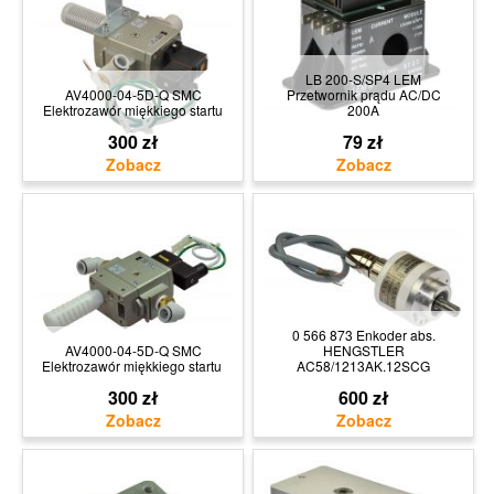
LB 200-S/SP4 LEM
AV4000-04-5D-Q SMC
Przetwornik prądu AC/DC
Elektrozawór miękkiego startu
200A
300 zł
79 zł
0 566 873 Enkoder abs.
AV4000-04-5D-Q SMC
HENGSTLER
Elektrozawór miękkiego startu
AC58/1213AK.12SCG
300 zł
600 zł