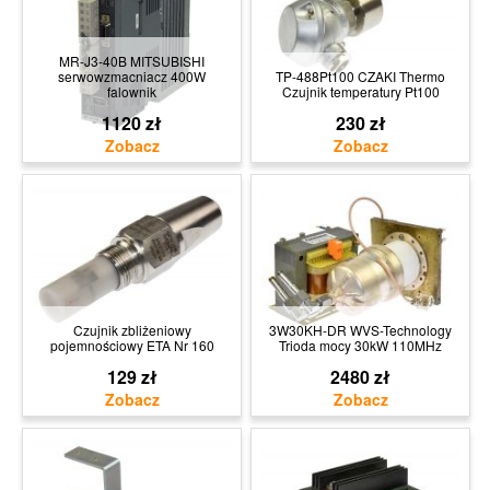
MR-J3-40B MITSUBISHI
serwowzmacniacz 400W
TP-488Pt100 CZAKI Thermo
falownik
Czujnik temperatury Pt100
1120 zł
230 zł
Czujnik zbliżeniowy
3W30KH-DR WVS-Technology
pojemnościowy ETA Nr 160
Trioda mocy 30kW 110MHz
129 zł
2480 zł