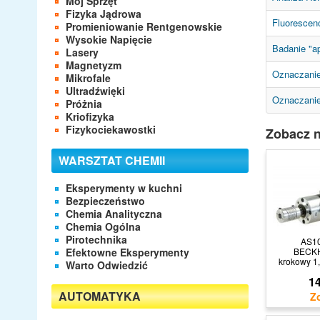
Mój Sprzęt
Fizyka Jądrowa
Fluorescen
Promieniowanie Rentgenowskie
Wysokie Napięcie
Badanie "ap
Lasery
Magnetyzm
Oznaczanie
Mikrofale
Ultradźwięki
Oznaczanie
Próżnia
Kriofizyka
Fizykociekawostki
Zobacz n
WARSZTAT CHEMII
Eksperymenty w kuchni
Bezpieczeństwo
Chemia Analityczna
Chemia Ogólna
Pirotechnika
AS1
Efektowne Eksperymenty
BECKH
krokowy 1
Warto Odwiedzić
14
AUTOMATYKA