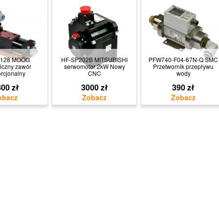
128 MOOG
HF-SP202B MITSUBISHI
PFW740-F04-67N-Q SMC
iczny zawór
serwomotor 2kW Nowy
Przetwornik przepływu
rcjonalny
CNC
wody
00 zł
3000 zł
390 zł