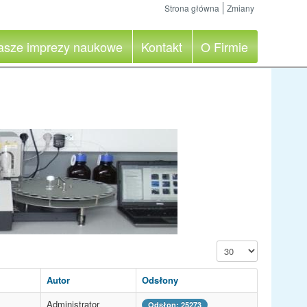
Strona główna
Zmiany
asze imprezy naukowe
Kontakt
O Firmie
Pokaż #
Autor
Odsłony
Administrator
Odsłon: 25273