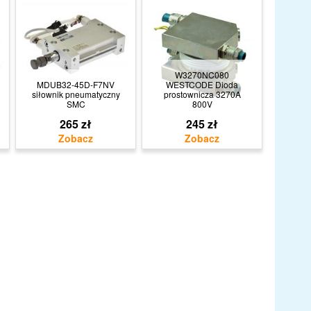
W3270NC080
MDUB32-45D-F7NV
WESTCODE Dioda
siłownik pneumatyczny
prostownicza 3270A
SMC
800V
265 zł
245 zł