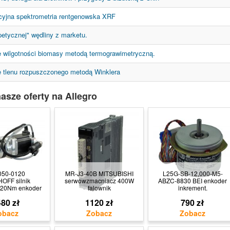
cyjna spektrometria rentgenowska XRF
etycznej" wędliny z marketu.
 wilgotności biomasy metodą termograwimetryczną.
 tlenu rozpuszczonego metodą Winklera
asze oferty na Allegro
050-0120
MR-J3-40B MITSUBISHI
L25G-SB-12,000-M5-
OFF silnik
serwowzmacniacz 400W
ABZC-8830 BEI enkoder
,20Nm enkoder
falownik
inkrement.
80 zł
1120 zł
790 zł