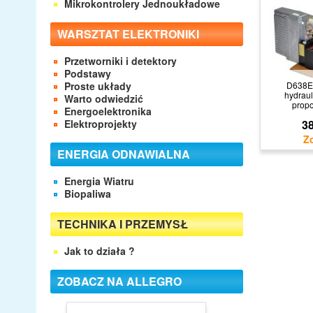
Mikrokontrolery Jednoukładowe
WARSZTAT ELEKTRONIKI
Przetworniki i detektory
Podstawy
Proste układy
D638E
hydraul
Warto odwiedzić
propo
Energoelektronika
Elektroprojekty
38
ENERGIA ODNAWIALNA
Energia Wiatru
Biopaliwa
TECHNIKA I PRZEMYSŁ
Jak to działa ?
ZOBACZ NA ALLEGRO