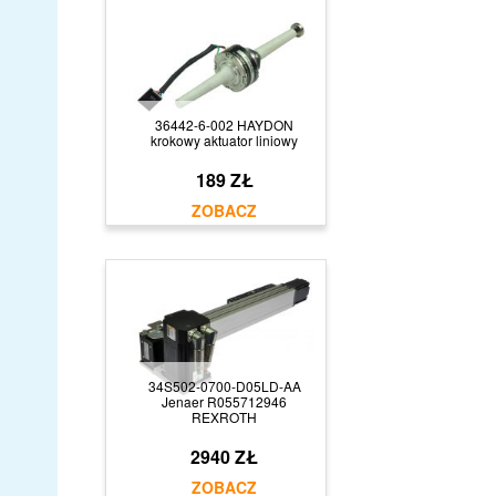
36442-6-002 HAYDON
krokowy aktuator liniowy
189 ZŁ
34S502-0700-D05LD-AA
Jenaer R055712946
REXROTH
2940 ZŁ