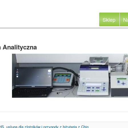
Sklep
N
 Analityczna
S, usługa dla złotników i przygody z biżuterią z Chin