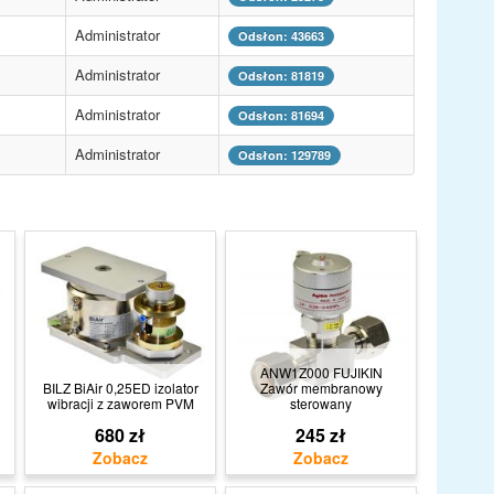
Administrator
Odsłon: 43663
Administrator
Odsłon: 81819
Administrator
Odsłon: 81694
Administrator
Odsłon: 129789
ANW1Z000 FUJIKIN
BILZ BiAir 0,25ED izolator
Zawór membranowy
wibracji z zaworem PVM
sterowany
680 zł
245 zł