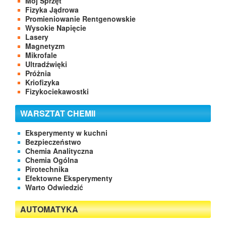
Mój Sprzęt
Fizyka Jądrowa
Promieniowanie Rentgenowskie
Wysokie Napięcie
Lasery
Magnetyzm
Mikrofale
Ultradźwięki
Próżnia
Kriofizyka
Fizykociekawostki
WARSZTAT CHEMII
Eksperymenty w kuchni
Bezpieczeństwo
Chemia Analityczna
Chemia Ogólna
Pirotechnika
Efektowne Eksperymenty
Warto Odwiedzić
AUTOMATYKA