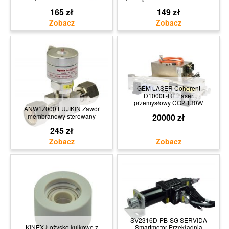
165 zł
149 zł
GEM LASER Coherent
D1000L-RF Laser
przemysłowy CO2 130W
ANW1Z000 FUJIKIN Zawór
membranowy sterowany
20000 zł
245 zł
SV2316D-PB-SG SERVIDA
KINEX Łożysko kulkowe z
Smartmotor Przekładnia