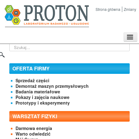
Strona główna
Zmiany
TPL
Szukaj...
Sklep
Nasze imprezy naukowe
Kontakt
OFERTA FIRMY
O Firmie
Sprzedaż części
Demontaż maszyn przemysłowych
Badania materiałowe
Pokazy i zajęcia naukowe
Prototypy i eksperymenty
WARSZTAT FIZYKI
Darmowa energia
Warto odwiedzić