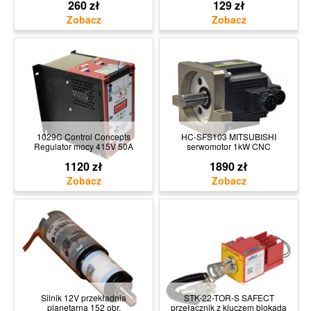
260 zł
129 zł
1029C Control Concepts
HC-SFS103 MITSUBISHI
Regulator mocy 415V 50A
serwomotor 1kW CNC
1120 zł
1890 zł
Silnik 12V przekładnia
STK-22-TOR-S SAFECT
planetarna 152 obr.
przełącznik z kluczem blokada