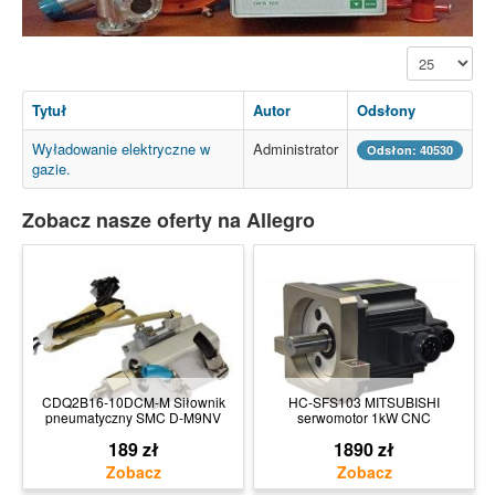
Pokaż #
Tytuł
Autor
Odsłony
Wyładowanie elektryczne w
Administrator
Odsłon: 40530
gazie.
Zobacz nasze oferty na Allegro
CDQ2B16-10DCM-M Siłownik
HC-SFS103 MITSUBISHI
pneumatyczny SMC D-M9NV
serwomotor 1kW CNC
189 zł
1890 zł