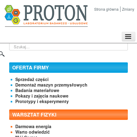
Strona główna
Zmiany
TPL
Szukaj...
Sklep
Nasze imprezy naukowe
Kontakt
OFERTA FIRMY
O Firmie
Sprzedaż części
Demontaż maszyn przemysłowych
Badania materiałowe
Pokazy i zajęcia naukowe
Prototypy i eksperymenty
WARSZTAT FIZYKI
Darmowa energia
Warto odwiedzić