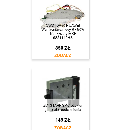
QWD1DA50 HUAWEI
Wzmacniacz mocy RF 50W
Tranzystory MRF
6S21140HS
850 ZŁ
ZM134AHF SMC eżektor
generator podciśnienia
149 ZŁ