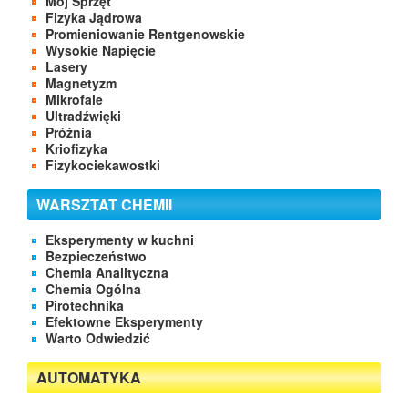
Mój Sprzęt
Fizyka Jądrowa
Promieniowanie Rentgenowskie
Wysokie Napięcie
Lasery
Magnetyzm
Mikrofale
Ultradźwięki
Próżnia
Kriofizyka
Fizykociekawostki
WARSZTAT CHEMII
Eksperymenty w kuchni
Bezpieczeństwo
Chemia Analityczna
Chemia Ogólna
Pirotechnika
Efektowne Eksperymenty
Warto Odwiedzić
AUTOMATYKA