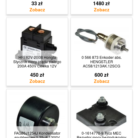
33 zł
1480 zł
HFE82V-200B Hongfa
0 566 873 Enkoder abs.
Stycznik mocy prądu stałego
HENGSTLER
200A 450V Cewka 12V
AC58/1213AK.12SCG
450 zł
600 zł
FAG86J1254J Kondensator
0-1614770-9 Tyco MEC
snubberowy 1,25uF 1300V
Rezystor mocy bezindukcyjny