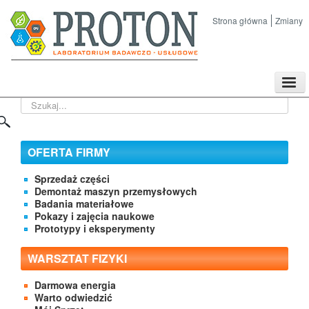
Strona główna
Zmiany
TPL
Szukaj...
Sklep
Nasze imprezy naukowe
Kontakt
OFERTA FIRMY
O Firmie
Sprzedaż części
Demontaż maszyn przemysłowych
Badania materiałowe
Pokazy i zajęcia naukowe
Prototypy i eksperymenty
WARSZTAT FIZYKI
Darmowa energia
Warto odwiedzić