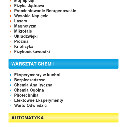
Mój Sprzęt
Fizyka Jądrowa
Promieniowanie Rentgenowskie
Wysokie Napięcie
Lasery
Magnetyzm
Mikrofale
Ultradźwięki
Próżnia
Kriofizyka
Fizykociekawostki
WARSZTAT CHEMII
Eksperymenty w kuchni
Bezpieczeństwo
Chemia Analityczna
Chemia Ogólna
Pirotechnika
Efektowne Eksperymenty
Warto Odwiedzić
AUTOMATYKA