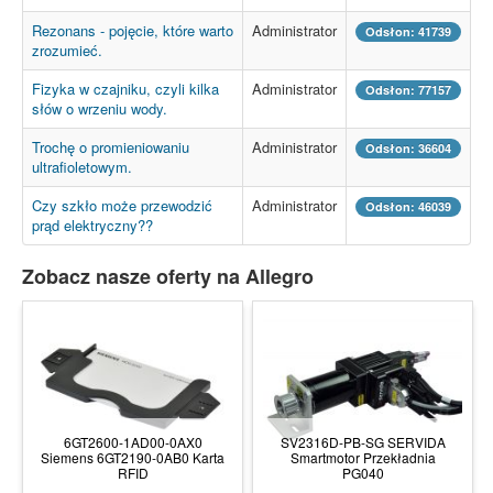
Rezonans - pojęcie, które warto
Administrator
Odsłon: 41739
zrozumieć.
Fizyka w czajniku, czyli kilka
Administrator
Odsłon: 77157
słów o wrzeniu wody.
Trochę o promieniowaniu
Administrator
Odsłon: 36604
ultrafioletowym.
Czy szkło może przewodzić
Administrator
Odsłon: 46039
prąd elektryczny??
Zobacz nasze oferty na Allegro
6GT2600-1AD00-0AX0
SV2316D-PB-SG SERVIDA
Siemens 6GT2190-0AB0 Karta
Smartmotor Przekładnia
RFID
PG040