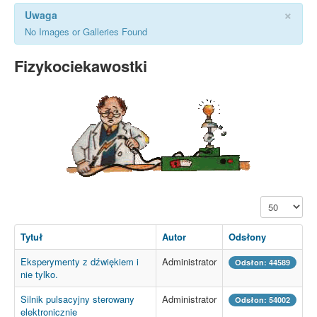
×
Uwaga
No Images or Galleries Found
Fizykociekawostki
Pokaż #
Tytuł
Autor
Odsłony
Eksperymenty z dźwiękiem i
Administrator
Odsłon: 44589
nie tylko.
Silnik pulsacyjny sterowany
Administrator
Odsłon: 54002
elektronicznie