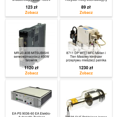
123 zł
89 zł
MR-J3-40B MITSUBISHI
8711 DP WITT MFC Metan i
serwowzmacniacz 400W
Tlen Masowy kontroler
falownik
przepływu mieszacz palnika
1120 zł
1230 zł
EA-PS 9036-60 EA Elektro-
Automatik Zasilacz
72538 CHF Próżniowa lampa