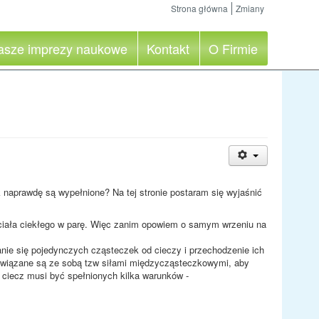
Strona główna
Zmiany
asze imprezy naukowe
Kontakt
O Firmie
k naprawdę są wypełnione? Na tej stronie postaram się wyjaśnić
a ciała ciekłego w parę. Więc zanim opowiem o samym wrzeniu na
anie się pojedynczych cząsteczek od cieczy i przechodzenie ich
związane są ze sobą tzw siłami międzycząsteczkowymi, aby
 ciecz musi być spełnionych kilka warunków -