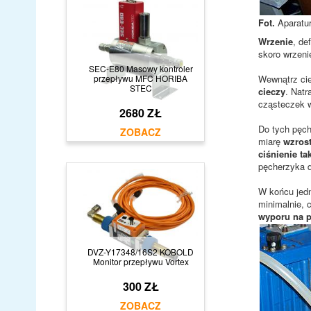
Fot.
Aparatur
Wrzenie
, de
skoro wrzeni
SEC-E80 Masowy kontroler
przepływu MFC HORIBA
Wewnątrz cie
STEC
cieczy
. Natr
cząsteczek w
2680 ZŁ
Do tych pęc
miarę
wzros
ciśnienie ta
pęcherzyka d
W końcu jed
minimalnie, 
wyporu na p
DVZ-Y17348/16S2 KOBOLD
Monitor przepływu Vortex
300 ZŁ