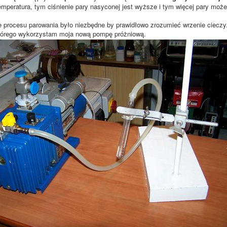
mperatura, tym ciśnienie pary nasyconej jest wyższe i tym więcej pary może
e procesu parowania było niezbędne by prawidłowo zrozumieć wrzenie ciecz
tórego wykorzystam moja nową pompę próżniową.