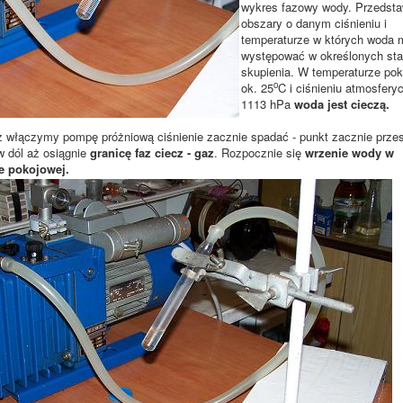
wykres fazowy wody. Przedsta
obszary o danym ciśnieniu i
temperaturze w których woda
występować w określonych st
skupienia. W temperaturze pok
o
ok. 25
C i ciśnieniu atmosfer
1113 hPa
woda jest cieczą.
raz włączymy pompę próżniową ciśnienie zacznie spadać - punkt zacznie prz
w dól aż osiągnie
granicę faz ciecz - gaz
. Rozpocznie się
wrzenie wody w
e pokojowej.