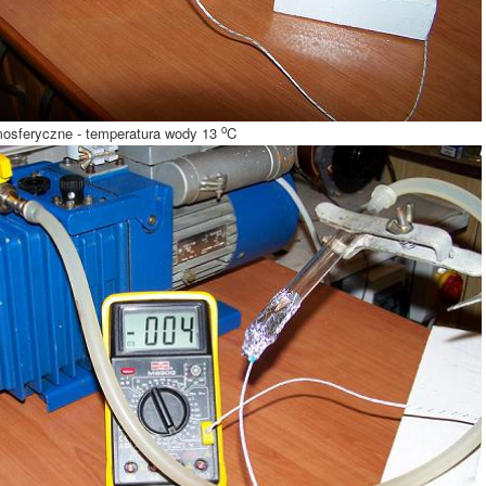
o
mosferyczne - temperatura wody 13
C