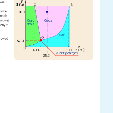
wia
 może
anach
ojowej
ycznym
esuwać