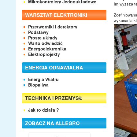
Mikrokontrolery Jednoukładowe
Im wyższa te
WARSZTAT ELEKTRONIKI
Zdefiniowani
wykonania k
Przetworniki i detektory
Podstawy
Proste układy
Warto odwiedzić
Energoelektronika
Elektroprojekty
ENERGIA ODNAWIALNA
Energia Wiatru
Biopaliwa
TECHNIKA I PRZEMYSŁ
Jak to działa ?
ZOBACZ NA ALLEGRO