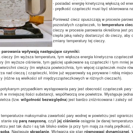
- posiadać energię kinetyczną większą od ene
- prędkość cząsteczki musi być skierowana na
Ponieważ ciecz opuszczają w procesie parowani
pozostałych cząsteczek, to
temperatura ciec
cieczy w procesie parowania określona jest pr
ciepła jaką należy dostarczyć do cieczy, aby
zmiany temperatury tej cieczy.
 parowania wpływają następujące czynniki:
a cieczy (im wyższa temperatura, tym większa energia kinetyczna cząstecze
pary (im wyższe ciśnienie, tym gęściej upakowane są cząsteczki i tym mniej j
owierzchni cieczy (im większa powierzchnia, tym więcej cząsteczek może rów
trza nad cieczą ( cząsteczki, które już wyparowały są porywane i robią miejsc
czy (różne są wielkości sił międzycząsteczkowych w różnych cieczach).
spotykanym przypadkiem występowania pary jest obecność cząsteczek pary w
h w mniejszej ilości substancji, współtworzą one powietrze. Występuje jedna
ietrza (tzw.
wilgotność bezwzględna
) jest bardzo zróżnicowana i zależy o
 temperaturze maksymalna zawartość pary wodnej w powietrzu jest ogranicz
 stanie się
parą nasyconą
, czyli
jej ciśnienie
osiągnie (w danej temperaturz
trzu jest tak dużo i są tak blisko siebie (a przy tym mają za małą prędkość,
 sobą
. Następuje
skraplanie
. Wytwarza się stan
równowagi dynamicznej
. 