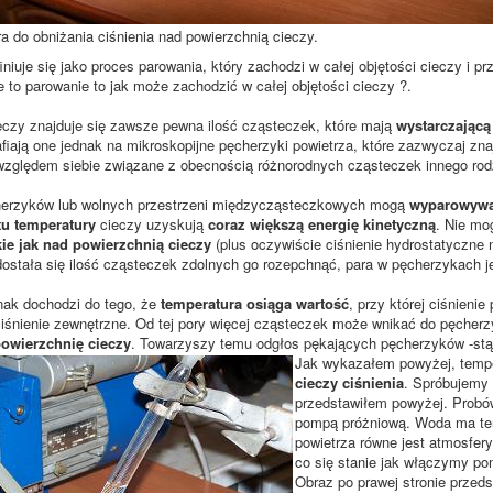
a do obniżania ciśnienia nad powierzchnią cieczy.
finiuje się jako proces parowania, który zachodzi w całej objętości cieczy i p
e to parowanie to jak może zachodzić w całej objętości cieczy ?.
czy znajduje się zawsze pewna ilość cząsteczek, które mają
wystarczającą
afiają one jednak na mikroskopijne pęcherzyki powietrza, które zazwyczaj zna
zględem siebie związane z obecnością różnorodnych cząsteczek innego rodza
herzyków lub wolnych przestrzeni międzycząsteczkowych mogą
wyparowywać
tu temperatury
cieczy uzyskują
coraz większą energię kinetyczną
. Nie mo
kie jak nad powierzchnią cieczy
(plus oczywiście ciśnienie hydrostatyczne n
ostała się ilość cząsteczek zdolnych go rozepchnąć, para w pęcherzykach j
nak dochodzi do tego, że
temperatura osiąga wartość
, przy której ciśnieni
ciśnienie zewnętrzne. Od tej pory więcej cząsteczek może wnikać do pęcher
owierzchnię cieczy
. Towarzyszy temu odgłos pękających pęcherzyków -stą
Jak wykazałem powyżej, tempe
cieczy ciśnienia
. Spróbujemy 
przedstawiłem powyżej. Prob
pompą próżniową. Woda ma tem
powietrza równe jest atmosfery
co się stanie jak włączymy pom
Obraz po prawej stronie przeds