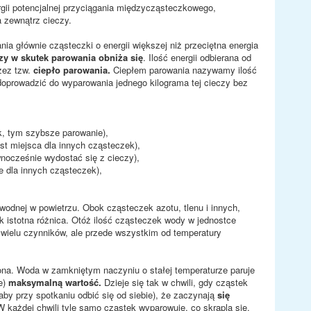
rgii potencjalnej przyciągania międzycząsteczkowego,
 zewnątrz cieczy.
a głównie cząsteczki o energii większej niż przeciętna energia
zy w skutek parowania obniża się
. Ilość energii odbierana od
zez tzw.
ciepło parowania.
Ciepłem parowania nazywamy ilość
 doprowadzić do wyparowania jednego kilograma tej cieczy bez
k, tym szybsze parowanie),
est miejsca dla innych cząsteczek),
nocześnie wydostać się z cieczy),
e dla innych cząsteczek),
odnej w powietrzu. Obok cząsteczek azotu, tlenu i innych,
k istotna różnica. Otóż ilość cząsteczek wody w jednostce
d wielu czynników, ale przede wszystkim od temperatury
ona. Woda w zamkniętym naczyniu o stałej temperaturze paruje
e)
maksymalną wartość.
Dzieje się tak w chwili, gdy cząstek
 aby przy spotkaniu odbić się od siebie), że zaczynają
się
W każdej chwili tyle samo cząstek wyparowuje, co skrapla się.