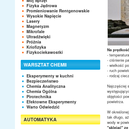
Mój Sprzęt
Fizyka Jądrowa
Promieniowanie Rentgenowskie
Wysokie Napięcie
Lasery
Magnetyzm
Mikrofale
Ultradźwięki
Próżnia
Kriofizyka
Na prędkość
Fizykociekawostki
- temperatur
- ciśnienie 
WARSZTAT CHEMII
- wielkość p
- ruch powie
Eksperymenty w kuchni
- rodzaj cie
Bezpieczeństwo
Chemia Analityczna
Najczęściej 
Chemia Ogólna
występującyc
Pirotechnika
objętości pow
Efektowne Eksperymenty
powietrza.
Warto Odwiedzić
W określonej
tak długo, aż
AUTOMATYKA
wody w powie
"sklejać" ze