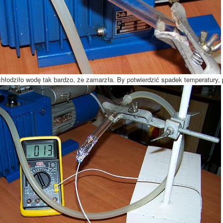
hłodziło wodę tak bardzo, że zamarzła. By potwierdzić spadek temperatury,