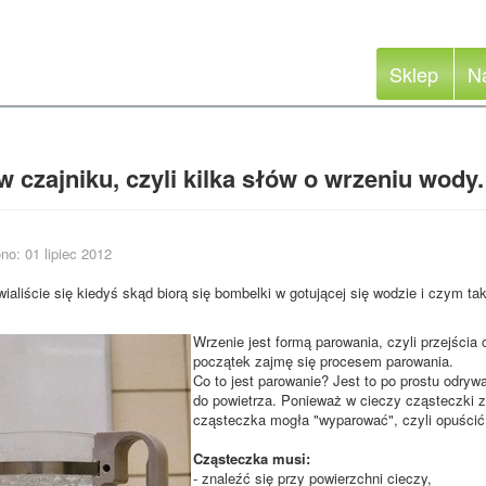
Sklep
N
w czajniku, czyli kilka słów o wrzeniu wody.
no: 01 lipiec 2012
ialiście się kiedyś skąd biorą się bombelki w gotującej się wodzie i czym ta
Wrzenie jest formą parowania, czyli przejści
początek zajmę się procesem parowania.
Co to jest parowanie? Jest to po prostu odryw
do powietrza. Ponieważ w cieczy cząsteczki 
cząsteczka mogła "wyparować", czyli opuścić
Cząsteczka musi:
- znaleźć się przy powierzchni cieczy,