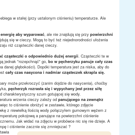
rzebiega w stałej (przy ustalonym ciśnieniu) temperaturze. Ale
 energię aby wyparować
, ale nie znajdują się przy
powierzchni
jdują się w cieczy. Mogą to być też niejednorodności ułożenia
ju niż cząsteczki danej cieczy.
 cząsteczki o odpowiednio dużej energii
. Cząsteczki te w
gą jednak "rozepchnąć" go,
bo w pęcherzyku panuje cały czas
a danej głębokości). Dopóki temperatura jest za niska, aby do
est
cały czas nasycona i nadmiar cząsteczek skrapla się.
e pary może przekroczyć (zanim dojdzie do nasycenia), choćby
zyka,
pęcherzyk rozrasta się i wypychany jest przez siłę
d charakterystyczny szum gotującej się wody.
ratura wrzenia cieczy zależy od
panującego na zewnątrz
więc to ciśnienie obniżyć w zestawie, którego zdjęcie
ówkę z niewielką ilością wody połączyłem gumowym wężem z
peraturę pokojową a panujące na powierzchni ciśnienie
cznemu. Jak widać na zdjęciu w probówce nic się nie dzieje. A
pę i ciśnienie zacznie się zmniejszać ?
tawia