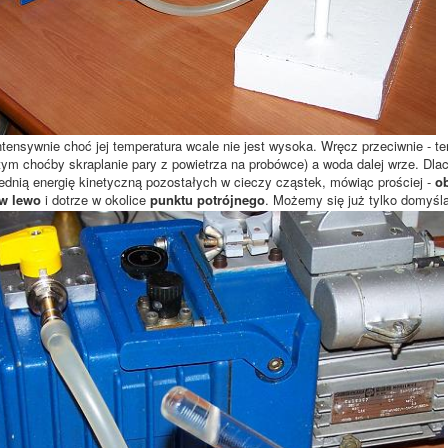
tensywnie choć jej temperatura wcale nie jest wysoka. Wręcz przeciwnie - t
tym choćby skraplanie pary z powietrza na probówce) a woda dalej wrze. Dla
ednią energię kinetyczną pozostałych w cieczy cząstek, mówiąc prościej -
ob
w lewo
i dotrze w okolice
punktu potrójnego
. Możemy się już tylko domyśla