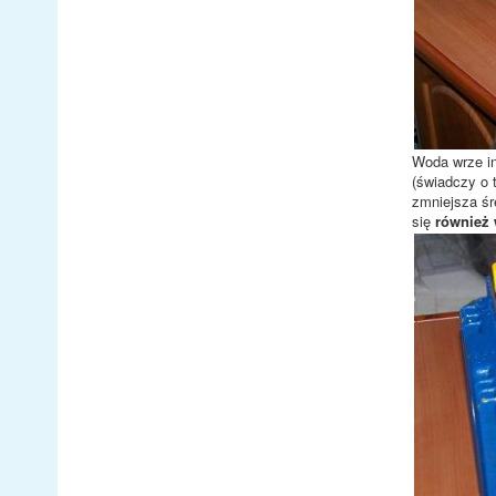
Woda wrze in
(świadczy o 
zmniejsza śr
się
również 