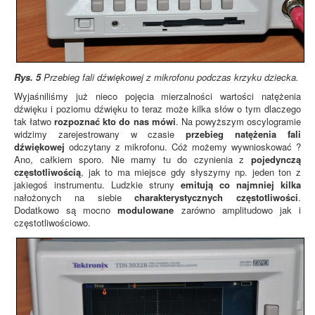
Rys. 5
Przebieg fali dźwiękowej z mikrofonu podczas krzyku dziecka.
Wyjaśniliśmy już nieco pojęcia mierzalności wartości natężenia
dźwięku i poziomu dźwięku to teraz może kilka słów o tym dlaczego
tak łatwo
rozpoznać kto do nas mówi
. Na powyższym oscylogramie
widzimy zarejestrowany w czasie
przebieg natężenia fali
dźwiękowej
odczytany z mikrofonu. Cóż możemy wywnioskować ?
Ano, całkiem sporo. Nie mamy tu do czynienia z
pojedynczą
częstotliwością
, jak to ma miejsce gdy słyszymy np. jeden ton z
jakiegoś instrumentu. Ludzkie struny
emitują co najmniej kilka
nałożonych na siebie
charakterystycznych częstotliwości
.
Dodatkowo są mocno
modulowane
zarówno amplitudowo jak i
częstotliwościowo.