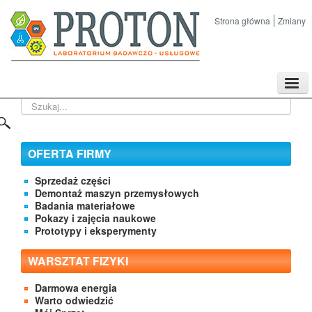
Strona główna
Zmiany
TPL
Szukaj...
Sklep
Nasze imprezy naukowe
Kontakt
OFERTA FIRMY
O Firmie
Sprzedaż części
Demontaż maszyn przemysłowych
Badania materiałowe
Pokazy i zajęcia naukowe
Prototypy i eksperymenty
WARSZTAT FIZYKI
Darmowa energia
Warto odwiedzić