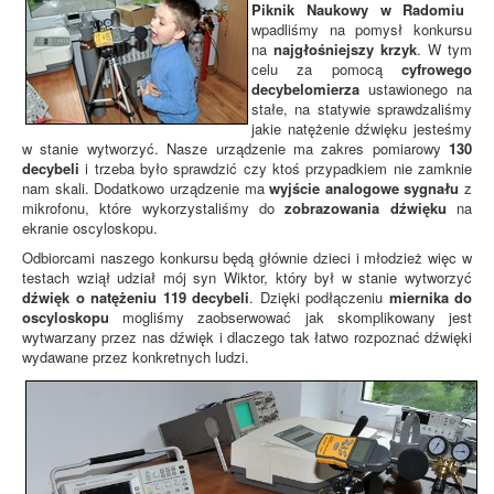
Piknik Naukowy w Radomiu
wpadliśmy na pomysł konkursu
na
najgłośniejszy krzyk
. W tym
celu za pomocą
cyfrowego
decybelomierza
ustawionego na
stałe, na statywie sprawdzaliśmy
jakie natężenie dźwięku jesteśmy
w stanie wytworzyć. Nasze urządzenie ma zakres pomiarowy
130
decybeli
i trzeba było sprawdzić czy ktoś przypadkiem nie zamknie
nam skali. Dodatkowo urządzenie ma
wyjście analogowe sygnału
z
mikrofonu, które wykorzystaliśmy do
zobrazowania dźwięku
na
ekranie oscyloskopu.
Odbiorcami naszego konkursu będą głównie dzieci i młodzież więc w
testach wziął udział mój syn Wiktor, który był w stanie wytworzyć
dźwięk o natężeniu 119 decybeli
. Dzięki podłączeniu
miernika do
oscyloskopu
mogliśmy zaobserwować jak skomplikowany jest
wytwarzany przez nas dźwięk i dlaczego tak łatwo rozpoznać dźwięki
wydawane przez konkretnych ludzi.