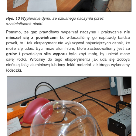
Rys. 13
Wypieranie dymu ze szklanego naczynia przez
sześciofluorek siarki.
Pomimo, że gaz prawidłowo wypełniał naczynie i praktycznie
nie
mieszał się z powietrzem
bo wtłaczaliśmy go naprawdę bardzo
powoli, to i tak eksperyment nie wykazywał najmniejszych oznak, że
może się udać. Być może aluminium, które zastosowaliśmy jest za
grube
i powstająca
siła wyporu
była zbyt małą, by unieść masę
całej łódki. Wrócimy do tego eksperymentu jak uda się zdobyć
cieńszą folię aluminiową lub inny lekki materiał z którego wykonamy
łódeczki.