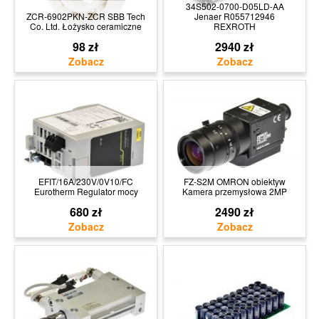
34S502-0700-D05LD-AA
ZCR-6902PKN-ZCR SBB Tech
Jenaer R055712946
Co. Ltd. Łożysko ceramiczne
REXROTH
98 zł
2940 zł
EFIT/16A/230V/0V10/FC
FZ-S2M OMRON obiektyw
Eurotherm Regulator mocy
Kamera przemysłowa 2MP
680 zł
2490 zł