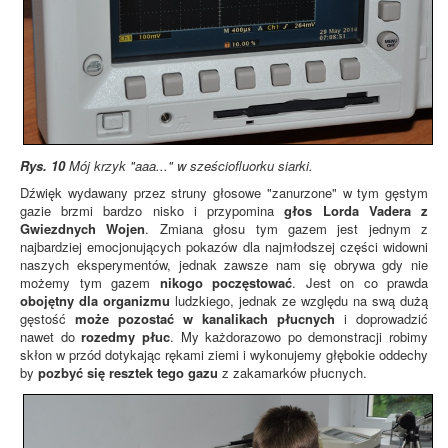
Rys. 10
Mój krzyk "aaa..." w sześciofluorku siarki.
Dźwięk wydawany przez struny głosowe "zanurzone" w tym gęstym
gazie brzmi bardzo nisko i przypomina
głos Lorda Vadera z
Gwiezdnych Wojen
. Zmiana głosu tym gazem jest jednym z
najbardziej emocjonujących pokazów dla najmłodszej części widowni
naszych eksperymentów, jednak zawsze nam się obrywa gdy nie
możemy tym gazem
nikogo poczęstować
. Jest on co prawda
obojętny dla organizmu
ludzkiego, jednak ze względu na swą dużą
gęstość
może pozostać w kanalikach płucnych
i doprowadzić
nawet do
rozedmy płuc
. My każdorazowo po demonstracji robimy
skłon w przód dotykając rękami ziemi i wykonujemy głębokie oddechy
by
pozbyć się resztek tego gazu
z zakamarków płucnych.