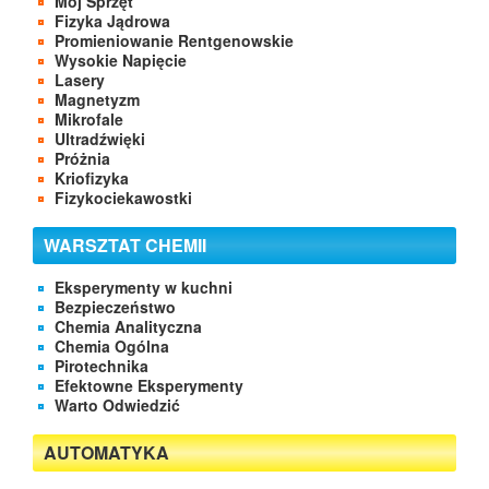
Mój Sprzęt
Fizyka Jądrowa
Promieniowanie Rentgenowskie
Wysokie Napięcie
Lasery
Magnetyzm
Mikrofale
Ultradźwięki
Próżnia
Kriofizyka
Fizykociekawostki
WARSZTAT CHEMII
Eksperymenty w kuchni
Bezpieczeństwo
Chemia Analityczna
Chemia Ogólna
Pirotechnika
Efektowne Eksperymenty
Warto Odwiedzić
AUTOMATYKA