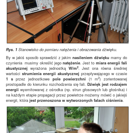
Rys. 1
Stanowisko do pomiaru natężenia i obrazowania dźwięku.
By w jakiś sposób sprawdzić z jakim
nasileniem dźwięku
mamy do
czynienia musimy określić jego
natężenie
. Jest to
miara energii fali
2
akustycznej
wyrażona jednostką
W/m
. Jest ona równa średniej
wartości
strumienia energii akustycznej
przepływającego w czasie
2
1 s
przez jednostkowe
pole powierzchni
(1 m
) zorientowanej
prostopadle do kierunku rozchodzenia się fali.
Dźwięk jest rodzajem
energii
wyemitowanej z ośrodka (np. strun głosowych lub głośnika) i
na każdym etapie propagacji przez powietrze możemy mówić o jakiejś
energii, która
jest przenoszona w wytworzonych falach ciśnienia
.