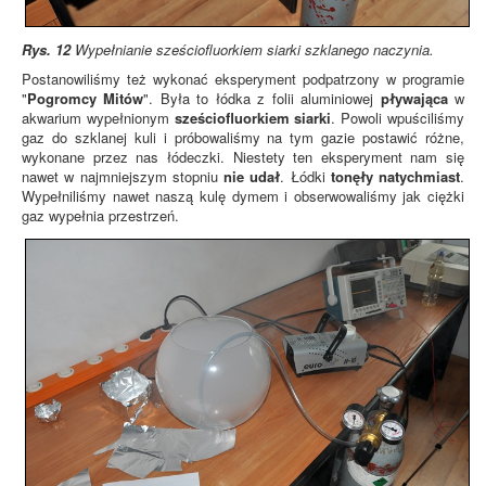
Rys. 12
Wypełnianie sześciofluorkiem siarki szklanego naczynia.
Postanowiliśmy też wykonać eksperyment podpatrzony w programie
"
Pogromcy Mitów
". Była to łódka z folii aluminiowej
pływająca
w
akwarium wypełnionym
sześciofluorkiem siarki
. Powoli wpuściliśmy
gaz do szklanej kuli i próbowaliśmy na tym gazie postawić różne,
wykonane przez nas łódeczki. Niestety ten eksperyment nam się
nawet w najmniejszym stopniu
nie udał
. Łódki
tonęły natychmiast
.
Wypełniliśmy nawet naszą kulę dymem i obserwowaliśmy jak ciężki
gaz wypełnia przestrzeń.