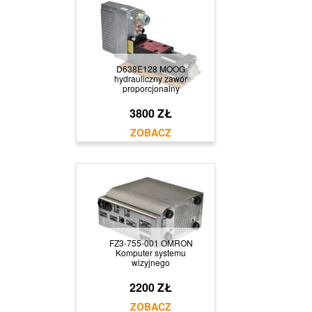
D638E128 MOOG
hydrauliczny zawór
proporcjonalny
3800 ZŁ
FZ3-755-001 OMRON
Komputer systemu
wizyjnego
2200 ZŁ