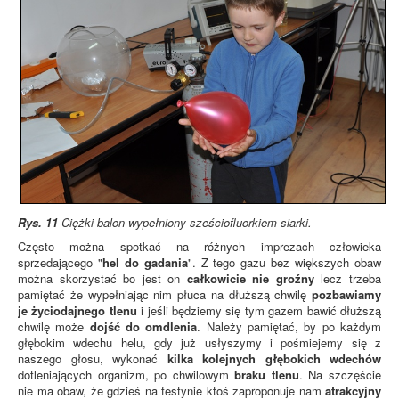
Rys. 11
Ciężki balon wypełniony sześciofluorkiem siarki.
Często można spotkać na różnych imprezach człowieka
sprzedającego "
hel do gadania
". Z tego gazu bez większych obaw
można skorzystać bo jest on
całkowicie nie groźny
lecz trzeba
pamiętać że wypełniając nim płuca na dłuższą chwilę
pozbawiamy
je życiodajnego tlenu
i jeśli będziemy się tym gazem bawić dłuższą
chwilę może
dojść do omdlenia
. Należy pamiętać, by po każdym
głębokim wdechu helu, gdy już usłyszymy i pośmiejemy się z
naszego głosu, wykonać
kilka kolejnych głębokich wdechów
dotleniających organizm, po chwilowym
braku tlenu
. Na szczęście
nie ma obaw, że gdzieś na festynie ktoś zaproponuje nam
atrakcyjny