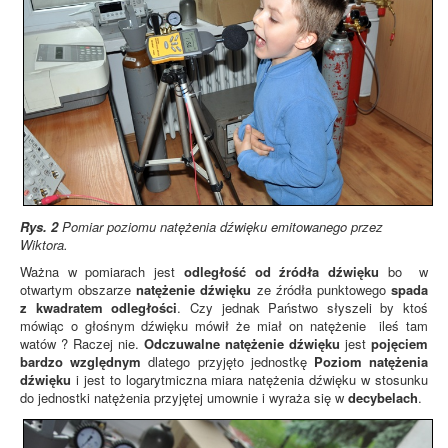
Rys. 2
Pomiar poziomu natężenia dźwięku emitowanego przez
Wiktora.
Ważna w pomiarach jest
odległość od źródła dźwięku
bo w
otwartym obszarze
natężenie dźwięku
ze źródła punktowego
spada
z kwadratem odległości
. Czy jednak Państwo słyszeli by ktoś
mówiąc o głośnym dźwięku mówił że miał on natężenie ileś tam
watów ? Raczej nie.
Odczuwalne natężenie dźwięku
jest
pojęciem
bardzo względnym
dlatego przyjęto jednostkę
Poziom natężenia
dźwięku
i jest to logarytmiczna miara natężenia dźwięku w stosunku
do jednostki natężenia przyjętej umownie i wyraża się w
decybelach
.