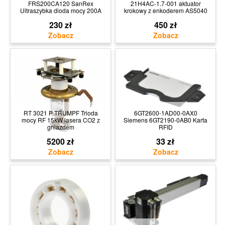
FRS200CA120 SanRex
21H4AC-1.7-001 aktuator
Ultraszybka dioda mocy 200A
krokowy z enkoderem AS5040
230 zł
450 zł
RT 3021 P TRUMPF Trioda
6GT2600-1AD00-0AX0
mocy RF 15kW lasera CO2 z
Siemens 6GT2190-0AB0 Karta
gniazdem
RFID
5200 zł
33 zł