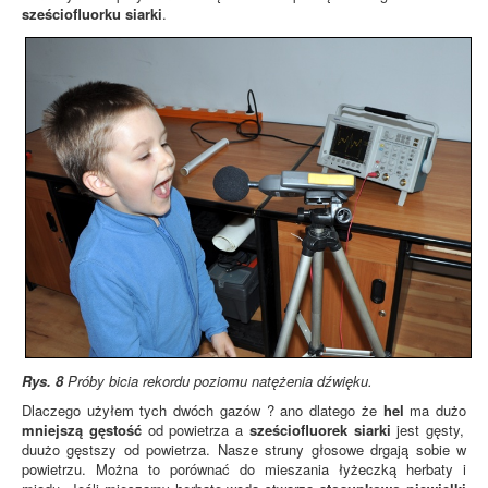
sześciofluorku siarki
.
Rys. 8
Próby bicia rekordu poziomu natężenia dźwięku.
Dlaczego użyłem tych dwóch gazów ? ano dlatego że
hel
ma dużo
mniejszą gęstość
od powietrza a
sześciofluorek siarki
jest gęsty,
duużo gęstszy od powietrza. Nasze struny głosowe drgają sobie w
powietrzu. Można to porównać do mieszania łyżeczką herbaty i