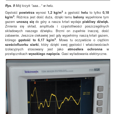
Rys. 9
Mój krzyk "aaa..." w helu.
3
Gęstość
powietrza
wynosi
1,2 kg/m
a gęstość
helu
to tylko
0,18
3
kg/m
. Różnica jest dość duża, dzięki temu
balony
wypełnione tym
gazem
unoszą się
do góry a nasza krtań wydaje
piskliwy dźwięk.
Zmienia się skład, amplituda i częstotliwości poszczególnych
składowych naszego dźwięku. Brzmi on zupełnie inaczej, dość
zabawnie. Jeszcze ciekawiej jest gdy wypełnimy naszą krtań gazem,
3
którego
gęstość to 6,17 kg/m
. Mowa tu oczywiście o ciężkim
sześciofluorku siarki
, który dzięki swej gęstości i właściwościach
izolacyjnych stosowany jest jako
atmosfera ochronna
w
przełącznikach
wysokiego napięcia
. Gasi wyładowania elektryczne.