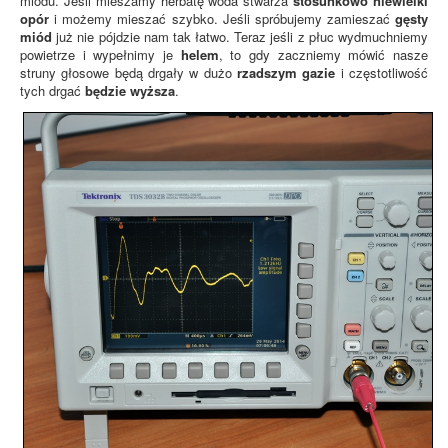
miodu. Jeśli mieszamy herbatę woda stwarza
stosunkowo niewielki
opór
i możemy mieszać szybko. Jeśli spróbujemy zamieszać
gęsty
miód
już nie pójdzie nam tak łatwo. Teraz jeśli z płuc wydmuchniemy
powietrze i wypełnimy je
helem
, to gdy zaczniemy mówić nasze
struny głosowe będą drgały w dużo
rzadszym gazie
i częstotliwość
tych drgać
będzie wyższa
.