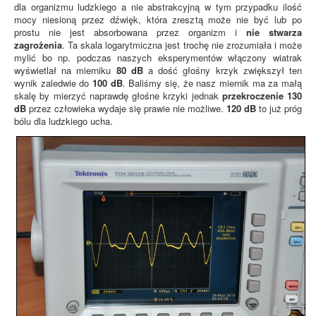
dla organizmu ludzkiego a nie abstrakcyjną w tym przypadku ilość
mocy niesioną przez dźwięk, która zresztą może nie być lub po
prostu nie jest absorbowana przez organizm i
nie stwarza
zagrożenia
. Ta skala logarytmiczna jest trochę nie zrozumiała i może
mylić bo np. podczas naszych eksperymentów włączony wiatrak
wyświetlał na mierniku
80 dB
a dość głośny krzyk zwiększył ten
wynik zaledwie do
100 dB
. Baliśmy się, że nasz miernik ma za małą
skalę by mierzyć naprawdę głośne krzyki jednak
przekroczenie 130
dB
przez człowieka wydaje się prawie nie możliwe.
120 dB
to już próg
bólu dla ludzkiego ucha.