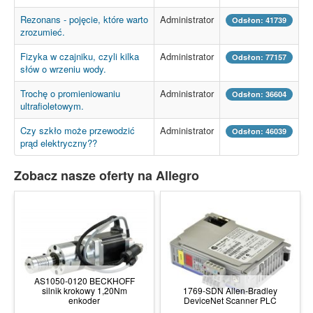
Rezonans - pojęcie, które warto
Administrator
Odsłon: 41739
zrozumieć.
Fizyka w czajniku, czyli kilka
Administrator
Odsłon: 77157
słów o wrzeniu wody.
Trochę o promieniowaniu
Administrator
Odsłon: 36604
ultrafioletowym.
Czy szkło może przewodzić
Administrator
Odsłon: 46039
prąd elektryczny??
Zobacz nasze oferty na Allegro
AS1050-0120 BECKHOFF
silnik krokowy 1,20Nm
1769-SDN Allen-Bradley
enkoder
DeviceNet Scanner PLC