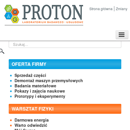
Strona główna
Zmiany
TPL
Szukaj...
Sklep
Nasze imprezy naukowe
Kontakt
OFERTA FIRMY
O Firmie
Sprzedaż części
Demontaż maszyn przemysłowych
Badania materiałowe
Pokazy i zajęcia naukowe
Prototypy i eksperymenty
WARSZTAT FIZYKI
Darmowa energia
Warto odwiedzić