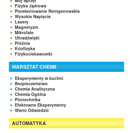
Mój Sprzęt
Fizyka Jądrowa
Promieniowanie Rentgenowskie
Wysokie Napięcie
Lasery
Magnetyzm
Mikrofale
Ultradźwięki
Próżnia
Kriofizyka
Fizykociekawostki
WARSZTAT CHEMII
Eksperymenty w kuchni
Bezpieczeństwo
Chemia Analityczna
Chemia Ogólna
Pirotechnika
Efektowne Eksperymenty
Warto Odwiedzić
AUTOMATYKA