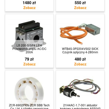
1480 zł
550 zł
LB 200-S/SP4 LEM
Przetwornik prądu AC/DC
WTB4S-3P2204VS02 SICK
200A
Czujnik optyczny 4-280mm
79 zł
480 zł
ZCR-6902PKN-ZCR SBB Tech
21H4AC-1.7-001 aktuator
Co. Ltd. Łożysko ceramiczne
krokowy z enkoderem AS5040