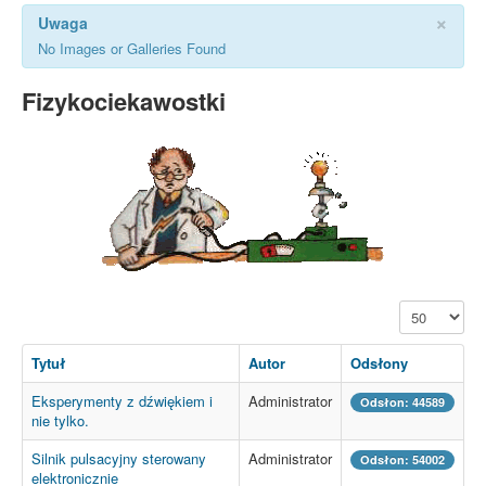
×
Uwaga
No Images or Galleries Found
Fizykociekawostki
Pokaż #
Tytuł
Autor
Odsłony
Eksperymenty z dźwiękiem i
Administrator
Odsłon: 44589
nie tylko.
Silnik pulsacyjny sterowany
Administrator
Odsłon: 54002
elektronicznie