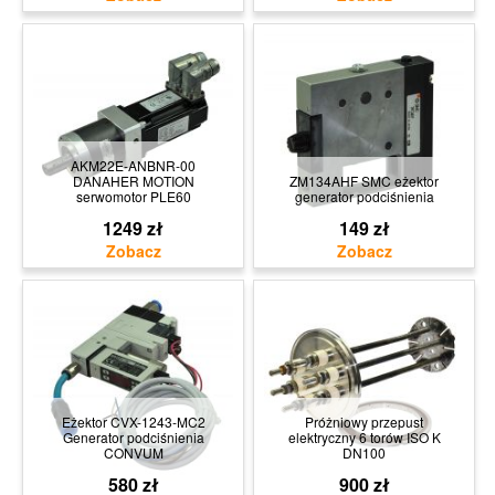
AKM22E-ANBNR-00
DANAHER MOTION
ZM134AHF SMC eżektor
serwomotor PLE60
generator podciśnienia
1249 zł
149 zł
Eżektor CVX-1243-MC2
Próżniowy przepust
Generator podciśnienia
elektryczny 6 torów ISO K
CONVUM
DN100
580 zł
900 zł