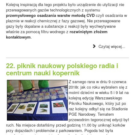
Kolejną inspiracją dla tego projektu było urządzenie do utylizacji nie
przereagowanych gazów technologicznych z systemu
przemysłowego osadzania warstw metodą CVD
czyli osadzania w
plazmie w reakcji chemicznej z fazy gazowej. Nie przereagowane
gazy były dopalane a substancje z reakcji były wychwytywane
właśnie za pomocą filtru wodnego z
rozwiniętym złożem
kontaktowym
.
Czytaj więcej...
22. piknik naukowy polskiego radia i
centrum nauki kopernik
Z samego rana w dniu 9 czerwca
2018r. jak co roku wybrałem się z
moimi dziećmi w wieku 5 i 9 lat na
kolejną edycję Warszawskiego
Pikniku Naukowego, który już po
raz kolejny odbył się na Stadionie
PGE Narodowy. Tematem
przewodnim tegorocznej edycji był
ruch. Na miejsce dotarliśmy przed godziną 11.00 by uniknąć korków
przy dojazdach i problemów z parkowaniem. Pogoda też była