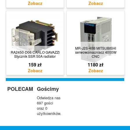
MR-J2S-40B MITSUBISHI
RA2450-D06 CARLO GAVAZZI
serwowzmacniacz 4000W
Stycznik SSR 50A radiator
CNC
159 zł
1180 zł
POLECAM
Gościmy
Odwiedza nas
697 gości
oraz 0
użytkowników.