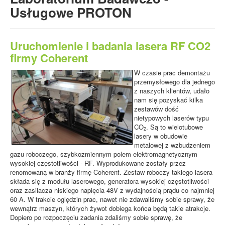
- Elementy budowy maszyn i wiele innych.
Usługowe PROTON
Uruchomienie i badania lasera RF CO2
firmy Coherent
W czasie prac demontażu
przemysłowego dla jednego
z naszych klientów, udało
nam się pozyskać kilka
zestawów dość
nietypowych laserów typu
CO
. Są to wielotubowe
2
lasery w obudowie
metalowej z wzbudzeniem
gazu roboczego, szybkozmiennym polem elektromagnetycznym
wysokiej częstotliwości - RF. Wyprodukowane zostały przez
renomowaną w branży firmę Coherent. Zestaw roboczy takiego lasera
składa się z modułu laserowego, generatora wysokiej częstotliwości
oraz zasilacza niskiego napięcia 48V z wydajnością prądu co najmniej
60 A. W trakcie oględzin prac, nawet nie zdawaliśmy sobie sprawy, że
wewnątrz maszyn, których żywot dobiega końca będą takie atrakcje.
Dopiero po rozpoczęciu zadania zdaliśmy sobie sprawę, że