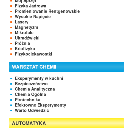
Mój Sprzęt
Fizyka Jądrowa
Promieniowanie Rentgenowskie
Wysokie Napięcie
Lasery
Magnetyzm
Mikrofale
Ultradźwięki
Próżnia
Kriofizyka
Fizykociekawostki
WARSZTAT CHEMII
Eksperymenty w kuchni
Bezpieczeństwo
Chemia Analityczna
Chemia Ogólna
Pirotechnika
Efektowne Eksperymenty
Warto Odwiedzić
AUTOMATYKA