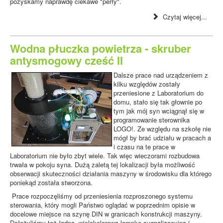
pozyskamy naprawdę ciekawe "perły".
Czytaj więcej...
Wodna płuczka powietrza - skruber
antysmogowy cześć II
Dalsze prace nad urządzeniem z
kilku względów zostały
przeniesione z Laboratorium do
domu, stało się tak głownie po
tym jak mój syn wciągnął się w
programowanie sterownika
LOGO!. Ze względu na szkołę nie
mógł by brać udziału w pracach a
i czasu na te prace w
Laboratorium nie było zbyt wiele. Tak więc wieczorami rozbudowa
trwała w pokoju syna. Dużą zaletą tej lokalizacji była możliwość
obserwacji skuteczności działania maszyny w środowisku dla którego
poniekąd została stworzona.
Prace rozpoczęliśmy od przeniesienia rozproszonego systemu
sterowania, który mogli Państwo oglądać w poprzednim opisie w
docelowe miejsce na szynę DIN w granicach konstrukcji maszyny.
Dołożyliśmy też ładną, wielokolorową lampkę sygnalizacyjną i