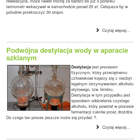
rewelacyjna, może nawet trochę za bardzo bo już o poranku
termometr wskazywał w samochodzie ponad 25 st. Celsjusza by w
południe przekroczyć 30 stopni.
Czytaj więcej...
Podwójna destylacja wody w aparacie
szklanym
Destylacja
jest procesem
fizycznym, który przeciętnemu
człowiekowi kojarzy się z niezbyt
legalnym otrzymywaniem alkoholu
etylowego, tzw. bimbru.
Destylacja w tym przypadku jest
sposobem oddzielenia czystego
alkoholu, który powstał w procesie
fermentacji cukrów przez drożdże.
Do czego ten proces jeszcze może się przydać ?.
Czytaj więcej...