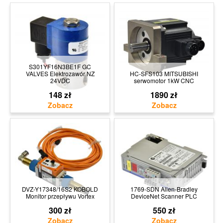
S301YF16N3BE1F GC
VALVES Elektrozawór NZ
HC-SFS103 MITSUBISHI
24VDC
serwomotor 1kW CNC
148 zł
1890 zł
DVZ-Y17348/16S2 KOBOLD
1769-SDN Allen-Bradley
Monitor przepływu Vortex
DeviceNet Scanner PLC
300 zł
550 zł