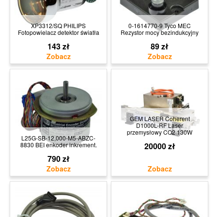
XP3312/SQ PHILIPS
0-1614770-9 Tyco MEC
Fotopowielacz detektor światła
Rezystor mocy bezindukcyjny
143 zł
89 zł
GEM LASER Coherent
D1000L-RF Laser
przemysłowy CO2 130W
L25G-SB-12,000-M5-ABZC-
8830 BEI enkoder inkrement.
20000 zł
790 zł