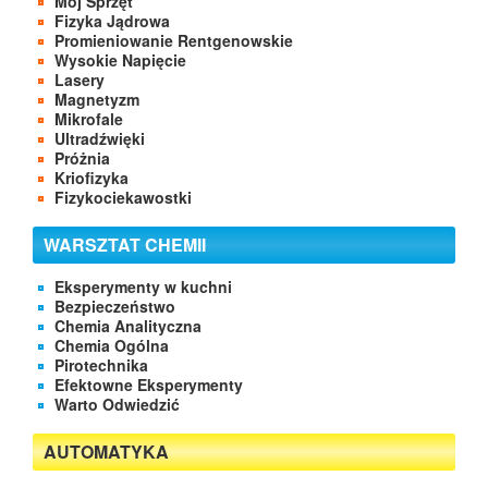
Mój Sprzęt
Fizyka Jądrowa
Promieniowanie Rentgenowskie
Wysokie Napięcie
Lasery
Magnetyzm
Mikrofale
Ultradźwięki
Próżnia
Kriofizyka
Fizykociekawostki
WARSZTAT CHEMII
Eksperymenty w kuchni
Bezpieczeństwo
Chemia Analityczna
Chemia Ogólna
Pirotechnika
Efektowne Eksperymenty
Warto Odwiedzić
AUTOMATYKA