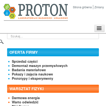
Strona główna
Zmiany
TPL
Szukaj...
Sklep
Nasze imprezy naukowe
Kontakt
OFERTA FIRMY
O Firmie
Sprzedaż części
Demontaż maszyn przemysłowych
Badania materiałowe
Pokazy i zajęcia naukowe
Prototypy i eksperymenty
WARSZTAT FIZYKI
Darmowa energia
Warto odwiedzić