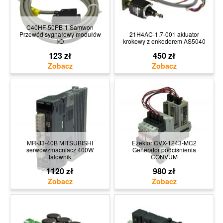
C40HF-50PB-1 Samwon
Przewód sygnałowy modułów
21H4AC-1.7-001 aktuator
I/O
krokowy z enkoderem AS5040
123 zł
450 zł
MR-J3-40B MITSUBISHI
Eżektor CVX-1243-MC2
serwowzmacniacz 400W
Generator podciśnienia
falownik
CONVUM
1120 zł
980 zł