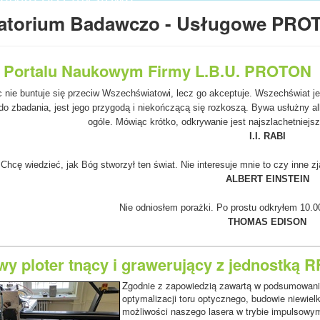
tura kontrolno - pomiarowa,
atorium Badawczo - Usługowe PRO
atorium,
nty budowy maszyn i wiele innych.
w Portalu Naukowym Firmy L.B.U. PROTON
 nie buntuje się przeciw Wszechświatowi, lecz go akceptuje. Wszechświat j
o zbadania, jest jego przygodą i niekończącą się rozkoszą. Bywa usłużny al
ogóle. Mówiąc krótko, odkrywanie jest najszlachetniej
I.I. RABI
Chcę wiedzieć, jak Bóg stworzył ten świat. Nie interesuje mnie to czy inne z
ALBERT EINSTEIN
Nie odniosłem porażki. Po prostu odkryłem 10.0
THOMAS EDISON
y ploter tnący i grawerujący z jednostką 
Zgodnie z zapowiedzią zawartą w podsumowaniu
optymalizacji toru optycznego, budowie niewiel
możliwości naszego lasera w trybie impulsowym