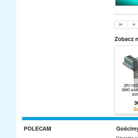
Zobacz n
ZR115S
SMC eżek
pod
3
POLECAM
Gościm
Odwiedza na