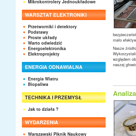
Mikrokontrolery Jednoukładowe
WARSZTAT ELEKTRONIKI
Przetworniki i detektory
Podstawy
bezpieczeńst
Proste układy
mało efekty
Warto odwiedzić
Energoelektronika
Nasze źródło
Elektroprojekty
Wykorzystali
względem obu
naszej głowi
ENERGIA ODNAWIALNA
Energia Wiatru
Biopaliwa
Analiza
TECHNIKA I PRZEMYSŁ
Jak to działa ?
WYDARZENIA
Warszawski Piknik Naukowy