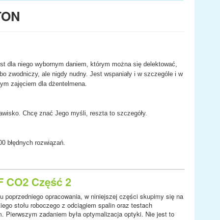
TON
est dla niego wybornym daniem, którym można się delektować,
bo zwodniczy, ale nigdy nudny. Jest wspaniały i w szczególe i w
szym zajęciem dla dżentelmena.
jawisko. Chcę znać Jego myśli, reszta to szczegóły.
00 błędnych rozwiązań.
RF CO2 Część 2
 poprzedniego opracowania, w niniejszej części skupimy się na
kiego stołu roboczego z odciągiem spalin oraz testach
. Pierwszym zadaniem była optymalizacja optyki. Nie jest to