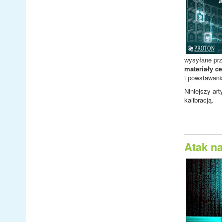
wysyłane pr
materiały c
i powstawani
Niniejszy ar
kalibracją.
Atak na