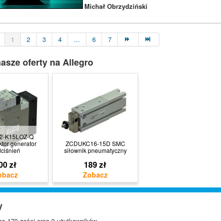
Michał Obrzydziński
1
2
3
4
...
6
7
asze oferty na Allegro
2-K15LOZ-Q
tor generator
ZCDUKC16-15D SMC
ciśnień
siłownik pneumatyczny
00 zł
189 zł
y
s 170 gości oraz 0 użytkowników.