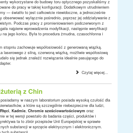
ementy wykorzystane do budowy toru optycznego pozyskaliśmy z
towane do pracy w takiej konfiguracji. Dodatkowym utrudnieniem
emy — światło to jest całkowicie niewidoczne, a jednocześnie
 obserwować wyłącznie pośrednio, poprzez jej oddziaływanie z
zywistym. Podczas pracy z promieniowaniem podczerwonym z
ła najpierw wprowadzenia modyfikacji, następnie weryfikacji
u na jego końcu. Była to procedura żmudna, czasochłonna i
żym stopniu zachowuje współosiowość z generowaną wiązką.
a laserowego z silną, czerwoną wiązką, możliwie współosiową
ało się jednak znaleźć rozwiązania idealnie pasującego do
dapter.
Czytaj więcej...
żuterią z Chin
ry posiadamy w naszym laboratorium posiada wysoką czułość dla
ierwiastków, a które są szczególnie niebezpieczne dla ludzi,
Rtęci
,
Kadmie
,
Chromie sześciowartościowym
oraz
ie w tej wersji powstało do badania części, produktów i
Dyrektywa ta to zbiór przepisów Unii Europejskiej w sprawie
znych substancji w sprzęcie elektrycznym i elektronicznym.
tych substancji.