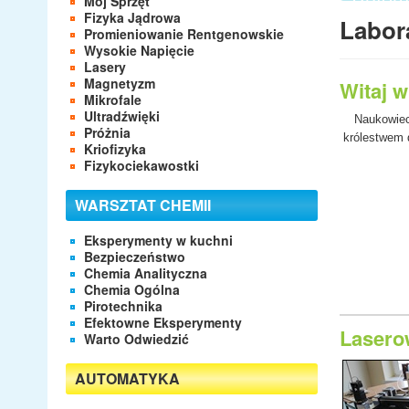
Mój Sprzęt
- Apara
Fizyka Jądrowa
Labor
- Labor
Promieniowanie Rentgenowskie
- Eleme
Wysokie Napięcie
Lasery
Magnetyzm
Witaj 
Mikrofale
Ultradźwięki
Naukowiec
Próżnia
królestwem d
Kriofizyka
Fizykociekawostki
WARSZTAT CHEMII
Eksperymenty w kuchni
Bezpieczeństwo
Chemia Analityczna
Chemia Ogólna
Pirotechnika
Efektowne Eksperymenty
Laserow
Warto Odwiedzić
AUTOMATYKA