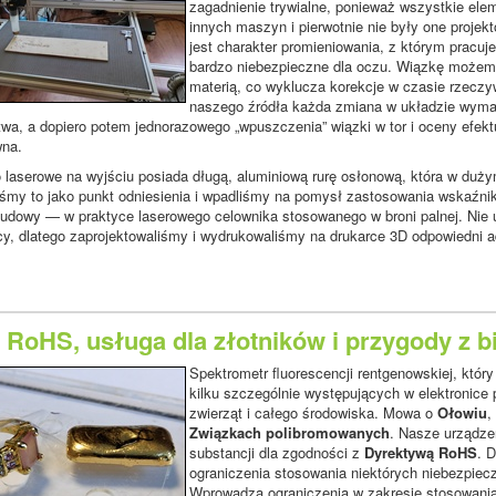
zagadnienie trywialne, ponieważ wszystkie el
innych maszyn i pierwotnie nie były one projek
jest charakter promieniowania, z którym pracuj
bardzo niebezpieczne dla oczu. Wiązkę możemy
materią, co wyklucza korekcje w czasie rzec
naszego źródła każda zmiana w układzie wymaga
wa, a dopiero potem jednorazowego „wpuszczenia” wiązki w tor i oceny efekt
wna.
 laserowe na wyjściu posiada długą, aluminiową rurę osłonową, która w du
śmy to jako punkt odniesienia i wpadliśmy na pomysł zastosowania wskaźnik
dowy — w praktyce laserowego celownika stosowanego w broni palnej. Nie ud
cy, dlatego zaprojektowaliśmy i wydrukowaliśmy na drukarce 3D odpowiedni a
 RoHS, usługa dla złotników i przygody z bi
Spektrometr fluorescencji rentgenowskiej, któ
kilku szczególnie występujących w elektronice p
zwierząt i całego środowiska. Mowa o
Ołowiu
,
Związkach polibromowanych
. Nasze urządzen
substancji dla zgodności z
Dyrektywą RoHS
. 
ograniczenia stosowania niektórych niebezpiec
Wprowadza ograniczenia w zakresie stosowania 