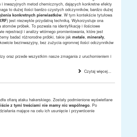
i inwazyjnych metod chemicznych, dających konkretne efekty
aga to dużej ilości bardzo czystych odczynników, bardzo dużej
ężenia konkretnych pierwiastków
. W tym kontekście tytułowa
XRF
) jest niezwykle przydatną techniką. Wykorzystuje ona
atomów próbek. To pozwala na identyfikację i ilościowe
e rejestracji i analizy wtórnego promieniowania, które jest
żemy badać różnorodne próbki, takie jak
metale
,
minerały
,
kowicie bezinwazyjny, bez zużycia ogromnej ilości odczynników
nalizy oraz przede wszystkim nasze zmagania z uruchomieniem i
Czytaj więcej...
dła ofiarą ataku hakerskiego. Zostały podmienione wyświetlane
biście z tymi treściami nie mamy nic wspólnego
. Po
iałania mające na celu ich usunięcie i przywrócenie