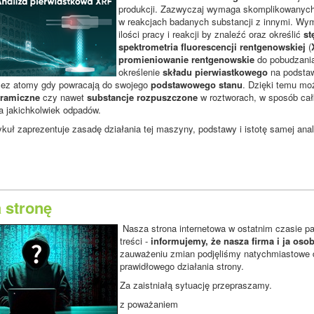
produkcji. Zazwyczaj wymaga skomplikowanych 
w reakcjach badanych substancji z innymi. Wym
ilości pracy i reakcji by znaleźć oraz określić
st
spektrometria fluorescencji rentgenowskiej
(
promieniowanie rentgenowskie
do pobudzania 
określenie
składu pierwiastkowego
na podstawi
zez atomy gdy powracają do swojego
podstawowego stanu
. Dzięki temu mo
eramiczne
czy nawet
substancje rozpuszczone
w roztworach, w sposób cał
a jakichkolwiek odpadów.
tykuł zaprezentuje zasadę działania tej maszyny, podstawy i istotę samej a
 stronę
Nasza strona internetowa w ostatnim czasie pa
treści -
informujemy, że nasza firma i ja oso
zauważeniu zmian podjęliśmy natychmiastowe dz
prawidłowego działania strony.
Za zaistniałą sytuację przepraszamy.
z poważaniem