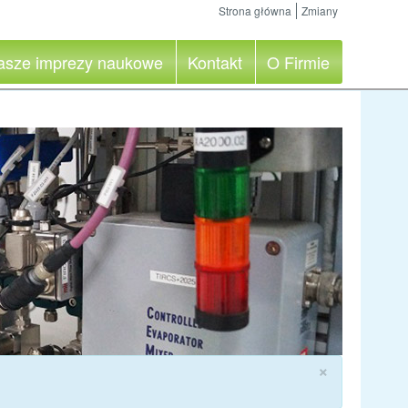
Strona główna
Zmiany
asze imprezy naukowe
Kontakt
O Firmie
×