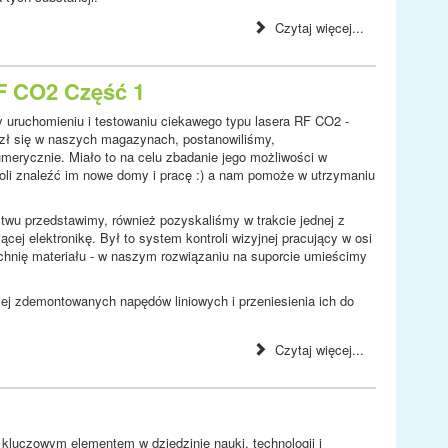
Czytaj więcej...
RF CO2 Część 1
 uruchomieniu i testowaniu ciekawego typu lasera RF CO2 -
lazł się w naszych magazynach, postanowiliśmy,
merycznie. Miało to na celu zbadanie jego możliwości w
oli znaleźć im nowe domy i pracę :) a nam pomoże w utrzymaniu
twu przedstawimy, również pozyskaliśmy w trakcie jednej z
cej elektronikę. Był to system kontroli wizyjnej pracujący w osi
zchnię materiału - w naszym rozwiązaniu na suporcie umieścimy
ej zdemontowanych napędów liniowych i przeniesienia ich do
Czytaj więcej...
 kluczowym elementem w dziedzinie nauki, technologii i