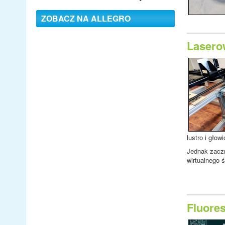
ZOBACZ NA ALLEGRO
Laserow
lustro i gło
Jednak zaczn
wirtualnego 
Fluore