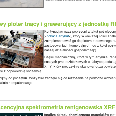
y ploter tnący i grawerujący z jednostką 
Kontynuując nasz poprzedni artykuł poświęcony
>
Zobacz artykuł
<, który w większej ilości zna
zaimplementować go do plotera sterowanego nu
zastosowaniach komercyjnych, co z kolei pozw
naszej działalności gospodarczej:)
Część mechaniczną, którą w tym artykule Pańs
naszych prac rozbiórkowych w fabryce produkują
X i Y, który precyzyjnie skanował dużą powier
wicę z odpowiednią soczewką.
ijmy od początku. Wszystko zaczęło się od rozłożenia na podłodze wcześni
świata komputerowego.
scencyjna spektrometria rentgenowska XRF
Analiza składu chemicznego materiałów
jest