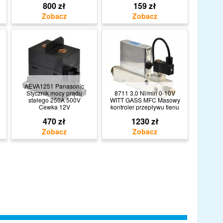
800 zł
159 zł
AEVA1251 Panasonic
Stycznik mocy prądu
8711 3,0 Nl/min 0-10V
stałego 250A 500V
WITT GASS MFC Masowy
Cewka 12V
kontroler przepływu tlenu
470 zł
1230 zł