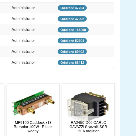
Administrator
Odsłon: 47764
Administrator
Odsłon: 37992
Administrator
Odsłon: 166260
Administrator
Odsłon: 52704
Administrator
Odsłon: 89402
Administrator
Odsłon: 88412
MP9100 Caddock x18
RA2450-D06 CARLO
Rezystor 100W 1R blok
GAVAZZI Stycznik SSR
wodny
50A radiator