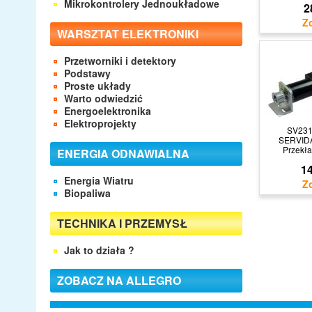
Mikrokontrolery Jednoukładowe
2
WARSZTAT ELEKTRONIKI
Przetworniki i detektory
Podstawy
Proste układy
Warto odwiedzić
Energoelektronika
Elektroprojekty
SV23
SERVIDA
Przekł
ENERGIA ODNAWIALNA
14
Energia Wiatru
Biopaliwa
TECHNIKA I PRZEMYSŁ
Jak to działa ?
ZOBACZ NA ALLEGRO