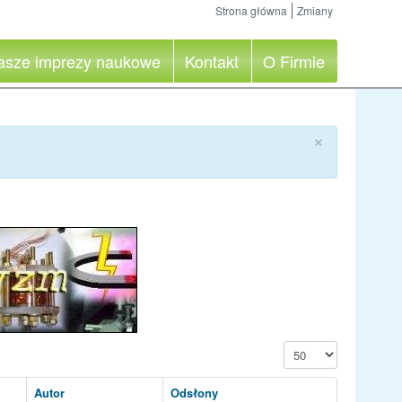
Strona główna
Zmiany
asze imprezy naukowe
Kontakt
O Firmie
×
Pokaż #
Autor
Odsłony