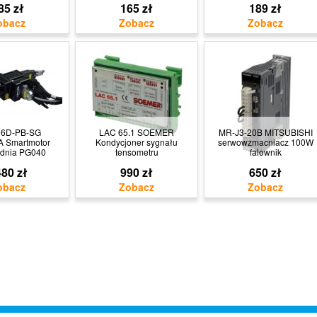
85 zł
165 zł
189 zł
16D-PB-SG
LAC 65.1 SOEMER
MR-J3-20B MITSUBISHI
 Smartmotor
Kondycjoner sygnału
serwowzmacniacz 100W
adnia PG040
tensometru
falownik
80 zł
990 zł
650 zł