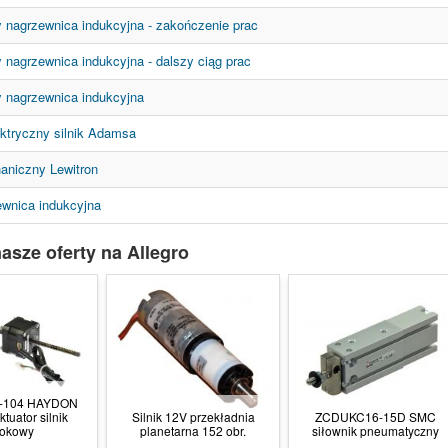
 nagrzewnica indukcyjna - zakończenie prac
 nagrzewnica indukcyjna - dalszy ciąg prac
 nagrzewnica indukcyjna
ktryczny silnik Adamsa
niczny Lewitron
ewnica indukcyjna
asze oferty na Allegro
5-104 HAYDON
ktuator silnik
Silnik 12V przekładnia
ZCDUKC16-15D SMC
rokowy
planetarna 152 obr.
siłownik pneumatyczny