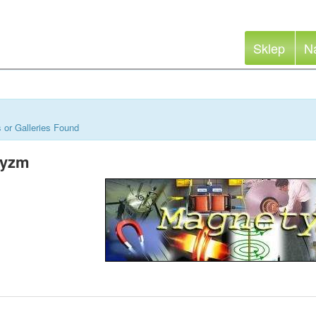
Sklep
N
 or Galleries Found
tyzm