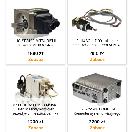
HC-SFS103 MITSUBISHI
21H4AC-1.7-001 aktuator
serwomotor 1kW CNC
krokowy z enkoderem AS5040
1890 zł
450 zł
8711 DP WITT MFC Metan i
Tlen Masowy kontroler
FZ3-755-001 OMRON
przepływu mieszacz palnika
Komputer systemu wizyjnego
1230 zł
2200 zł