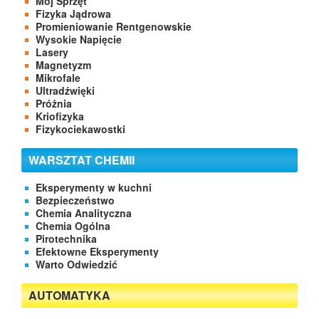
Mój Sprzęt
Fizyka Jądrowa
Promieniowanie Rentgenowskie
Wysokie Napięcie
Lasery
Magnetyzm
Mikrofale
Ultradźwięki
Próżnia
Kriofizyka
Fizykociekawostki
WARSZTAT CHEMII
Eksperymenty w kuchni
Bezpieczeństwo
Chemia Analityczna
Chemia Ogólna
Pirotechnika
Efektowne Eksperymenty
Warto Odwiedzić
AUTOMATYKA