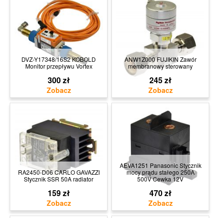
DVZ-Y17348/16S2 KOBOLD
ANW1Z000 FUJIKIN Zawór
Monitor przepływu Vortex
membranowy sterowany
300 zł
245 zł
AEVA1251 Panasonic Stycznik
RA2450-D06 CARLO GAVAZZI
mocy prądu stałego 250A
Stycznik SSR 50A radiator
500V Cewka 12V
159 zł
470 zł