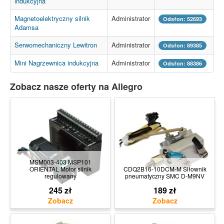
indukcyjna
Magnetoelektryczny silnik
Administrator
Odsłon: 52693
Adamsa
Serwomechaniczny Lewitron
Administrator
Odsłon: 89385
Mini Nagrzewnica indukcyjna
Administrator
Odsłon: 88386
Zobacz nasze oferty na Allegro
MSM003-403 MSP101
ORIENTAL Motor silnik
CDQ2B16-10DCM-M Siłownik
regulowany
pneumatyczny SMC D-M9NV
245 zł
189 zł