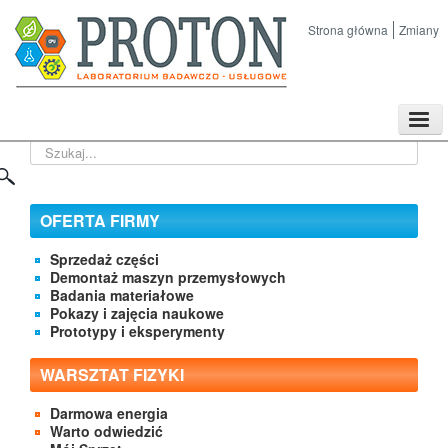
Strona główna
Zmiany
TPL
Szukaj...
Sklep
Nasze imprezy naukowe
Kontakt
OFERTA FIRMY
O Firmie
Sprzedaż części
Demontaż maszyn przemysłowych
Badania materiałowe
Pokazy i zajęcia naukowe
Prototypy i eksperymenty
WARSZTAT FIZYKI
Darmowa energia
Warto odwiedzić