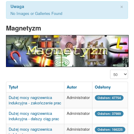
×
Uwaga
No Images or Galleries Found
Magnetyzm
Pokaż #
Tytuł
Autor
Odsłony
Dużej mocy nagrzewnica
Administrator
Odsłon: 47754
indukcyjna - zakończenie prac
Dużej mocy nagrzewnica
Administrator
Odsłon: 37989
indukcyjna - dalszy ciąg prac
Dużej mocy nagrzewnica
Administrator
Odsłon: 166225