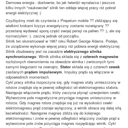
Darmowa energia - dosłownie, bo jak twierdzi wynalazca i jeszcze
kilku innych "naukowców" silnik ten oddaje więcej pracy niż pobrał
energii elektrycznej :)
Czyżbyśmy mieli do czynienia z Prepetum mobile ?? zbliżający się
wielkimi krokami kryzys energetyczny zostanie rozwiązany ??
przestanę wydawać sporą część swojej pensji na paliwo ?? :), ale się
rozmarzyłem :). zacznę jednak od początku.
Silnik ten skonstruował w 1967 roku Robert George Adams. Podaje,
że urządzenie wykonuje więcej pracy niż pobiera energii elektrycznej.
Silnik zbudowany jest na zasadzie
elektrycznego silnika
synchronicznego
. Wirnik silnika składa się z
czterech magnesów
rozłożonych równomiernie na obwodzie wirnika i zwróconych tymi
samymi biegunami na zewnątrz.
Stator
składa się z czterech
cewek
zasilanych
prądem impulsowym
. Impulsy prądu są włączane w
odpowiednich momentach.
Cykl pracy silnika rozpoczyna się, gdy magnes stały umieszczony w
rotorze znajduje się w pewnej odległości od elektromagnesu statora.
Następuje włączenie prądu, który zaczyna płynąć uzwojeniem cewki.
Wytworzone pole magnetyczne przyciąga magnes umieszczony w
rotorze. Gdy magnes rotora znajduje się już na wysokości cewki
elektromagnesu prąd zostaje wyłączony, a wirnik obraca się dalej siłą
bezwładności. Następnie magnes zbliża się do kolejnego
elektromagnesu i znów w pewnej odległości włączony zostaje prąd a
wytworzone pole znów przyciąga magnes rozpędzając wirnik. Cykl