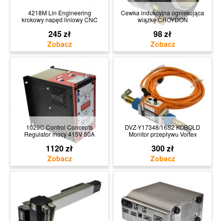
4218M Lin Engineering
Cewka indukcyjna ogniskująca
krokowy napęd liniowy CNC
wiązkę CROYDON
245 zł
98 zł
1029C Control Concepts
DVZ-Y17348/16S2 KOBOLD
Regulator mocy 415V 50A
Monitor przepływu Vortex
1120 zł
300 zł