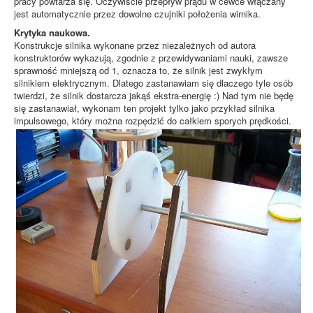
pracy powtarza się. Oczywiście przepływ prądu w cewce włączany
jest automatycznie przez dowolne czujniki położenia wirnika.
Krytyka naukowa.
Konstrukcje silnika wykonane przez niezależnych od autora
konstruktorów wykazują, zgodnie z przewidywaniami nauki, zawsze
sprawność mniejszą od 1, oznacza to, że silnik jest zwykłym
silnikiem elektrycznym. Dlatego zastanawiam się dlaczego tyle osób
twierdzi, że silnik dostarcza jakąś ekstra-energię :) Nad tym nie będę
się zastanawiał, wykonam ten projekt tylko jako przykład silnika
impulsowego, który można rozpędzić do całkiem sporych prędkości.