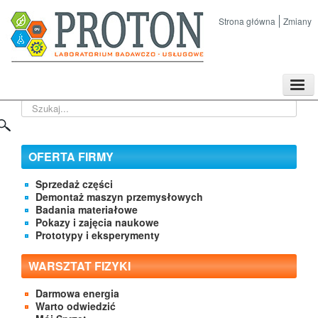
Strona główna
Zmiany
TPL
Szukaj...
Sklep
Nasze imprezy naukowe
Kontakt
OFERTA FIRMY
O Firmie
Sprzedaż części
Demontaż maszyn przemysłowych
Badania materiałowe
Pokazy i zajęcia naukowe
Prototypy i eksperymenty
WARSZTAT FIZYKI
Darmowa energia
Warto odwiedzić