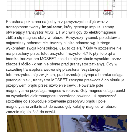
Przesłona pokazana na jednym z powyższych zdjęć wraz z
transoptorem tworzy
impulsator
, który generuje impuls ujemny
otwierający tranzystor MOSFET w chwili gdy do elektromagnesu
zbliża się magnes stały w rotorze. Powyższy rysunek przedstawia
najprostszy schemat elektryczny silnika adamsa wg. którego
wykonałem swoją konstrukcję. Jak to działa ? Gdy w szczelinie nie
ma przesłony przez fototranzystor i rezystor 4,7 K płynie prąd a
bramka tranzystora MOSFET znajduje się w stanie wysokim: przez
złącze
źródło - dren
nie płynie prąd (tranzystor zatkany). Gdy w
szczelinę transoptora wsuwa się przesłona rezystancja
fototranzystora się zwiększa, prąd przestaje płynąć a bramka osiąga
potencjał niski, tranzystor MOSFET zaczyna przewodzić co skutkuje
przepływem prądu przez uzwojenie cewki. Powstałe pole
magnetyczne przyciąga magnes w rotorze. Gdy magnes osiąga punkt
na wysokości elektromagnesu przesłona powinna już opuszczać
szczelinę co spowoduje przerwanie przepływu prądu i pole
magnetyczne zniknie aż do czasu gdy kolejny magnes w rotorze
zacznie się zbliżać do cewki.