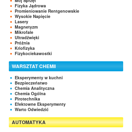
Mój Sprzęt
Fizyka Jądrowa
Promieniowanie Rentgenowskie
Wysokie Napięcie
Lasery
Magnetyzm
Mikrofale
Ultradźwięki
Próżnia
Kriofizyka
Fizykociekawostki
WARSZTAT CHEMII
Eksperymenty w kuchni
Bezpieczeństwo
Chemia Analityczna
Chemia Ogólna
Pirotechnika
Efektowne Eksperymenty
Warto Odwiedzić
AUTOMATYKA