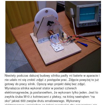
Niestety podczas dalszej budowy silnika padły mi baterie w aparacie i
nie udało mi się zrobić zdjęć z postępów prac. Zdjęcie powyżej to już
gotowy do pracy silnik. Opiszę więc projekt dalej bez zdjęć.
Wynalazca silnika wykonał stator w postaci czterech
elektromagnesów, ja postanowiłem, że wykonam tylko jeden. Jest to
zwykła śruba M10 z kołnierzami z pleksy, na którą nawinąłem "na
oko" jakieś 600 zwojów drutu emaliowanego. Wykonany
elektromagnes umieściłem na takiej wysokości aby poruszający się