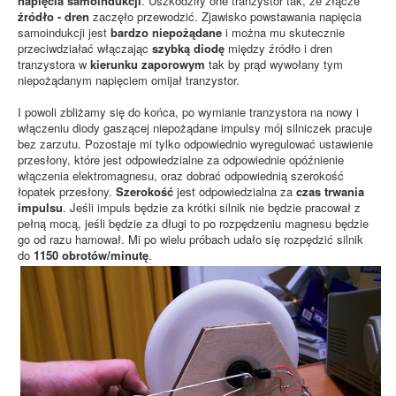
napięcia samoindukcji
. Uszkodziły one tranzystor tak, że złącze
źródło - dren
zaczęło przewodzić. Zjawisko powstawania napięcia
samoindukcji jest
bardzo niepożądane
i można mu skutecznie
przeciwdziałać włączając
szybką diodę
między źródło i dren
tranzystora w
kierunku zaporowym
tak by prąd wywołany tym
niepożądanym napięciem omijał tranzystor.
I powoli zbliżamy się do końca, po wymianie tranzystora na nowy i
włączeniu diody gaszącej niepożądane impulsy mój silniczek pracuje
bez zarzutu. Pozostaje mi tylko odpowiednio wyregulować ustawienie
przesłony, które jest odpowiedzialne za odpowiednie opóźnienie
włączenia elektromagnesu, oraz dobrać odpowiednią szerokość
łopatek przesłony.
Szerokość
jest odpowiedzialna za
czas trwania
impulsu
. Jeśli impuls będzie za krótki silnik nie będzie pracował z
pełną mocą, jeśli będzie za długi to po rozpędzeniu magnesu będzie
go od razu hamował. Mi po wielu próbach udało się rozpędzić silnik
do
1150 obrotów/minutę
.