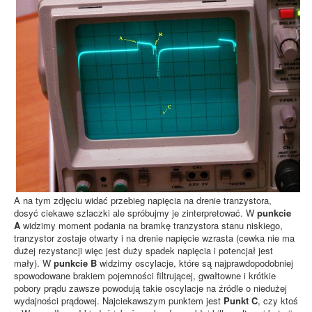
A na tym zdjęciu widać przebieg napięcia na drenie tranzystora,
dosyć ciekawe szlaczki ale spróbujmy je zinterpretować. W
punkcie
A
widzimy moment podania na bramkę tranzystora stanu niskiego,
tranzystor zostaje otwarty i na drenie napięcie wzrasta (cewka nie ma
dużej rezystancji więc jest duży spadek napięcia i potencjał jest
mały). W
punkcie B
widzimy oscylacje, które są najprawdopodobniej
spowodowane brakiem pojemności filtrującej, gwałtowne i krótkie
pobory prądu zawsze powodują takie oscylacje na źródle o niedużej
wydajności prądowej. Najciekawszym punktem jest
Punkt C
, czy ktoś