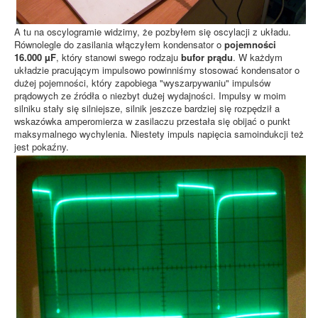
A tu na oscylogramie widzimy, że pozbyłem się oscylacji z układu.
Równolegle do zasilania włączyłem kondensator o
pojemności
16.000 µF
, który stanowi swego rodzaju
bufor prądu
. W każdym
układzie pracującym impulsowo powinniśmy stosować kondensator o
dużej pojemności, który zapobiega "wyszarpywaniu" impulsów
prądowych ze źródła o niezbyt dużej wydajności. Impulsy w moim
silniku stały się silniejsze, silnik jeszcze bardziej się rozpędził a
wskazówka amperomierza w zasilaczu przestała się obijać o punkt
maksymalnego wychylenia. Niestety impuls napięcia samoindukcji też
jest pokaźny.