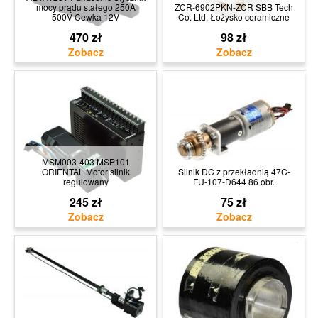
mocy prądu stałego 250A
ZCR-6902PKN-ZCR SBB Tech
500V Cewka 12V
Co. Ltd. Łożysko ceramiczne
470 zł
98 zł
MSM003-403 MSP101
ORIENTAL Motor silnik
Silnik DC z przekładnią 47C-
regulowany
FU-107-D644 86 obr.
245 zł
75 zł