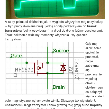
A tu by pokazać dokładnie jak to wygląda włączyłem mój oscyloskop
w tryb pracy dwukanałowej i jedną sondę podłączyłem do
bramki
tranzystora
(dolny oscylogram), a drugi do drenu (górny oscylogram).
Teraz dokładnie widzimy momenty włączenia i wyłączenia
tranzystora.
Gdy mój
silnik sobie
spokojnie
pracował,
nagle
zatrzymał
się
praktycznie
w jednej
chwili -
elektromagn
es załączył
się na stałe i
pole magnetyczne wyhamowało wirnik. Dlaczego tak się stało ?.
Uszkodzeniu uległ tranzystor i znów główną rolę grają
silne impulsy