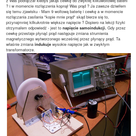
z Was podłączał kiedyś jakąś cewkę do zwykłej kilkuwoltowej baterii
? i w momencie rozłączenia kopnął Was prąd ? Ja zawsze dziwiłem
się temu zjawisku - Mam 9 woltową baterię i cewkę a w momencie
rozłączania zasilania "kopie mnie prąd" skąd bierze się to,
przynajmniej kilkukrotnie większe napięcie ? Dopiero na lekcji fizyki
otrzymałem odpowiedź - jest to
napięcie samoindukcji.
Gdy przez
cewkę przestaje płynąć prąd następuje zmiana strumienia
magnetycznego wytworzonego wcześniej przez płynący prąd. Ta
właśnie zmiana
indukuje
wysokie napięcie jak w zwykłym
transformatorze.