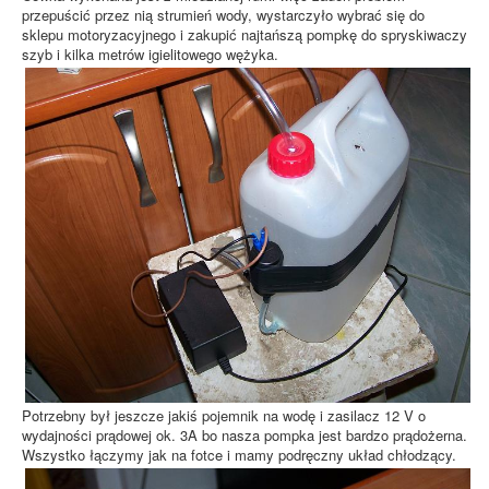
przepuścić przez nią strumień wody, wystarczyło wybrać się do
sklepu motoryzacyjnego i zakupić najtańszą pompkę do spryskiwaczy
szyb i kilka metrów igielitowego wężyka.
Potrzebny był jeszcze jakiś pojemnik na wodę i zasilacz 12 V o
wydajności prądowej ok. 3A bo nasza pompka jest bardzo prądożerna.
Wszystko łączymy jak na fotce i mamy podręczny układ chłodzący.