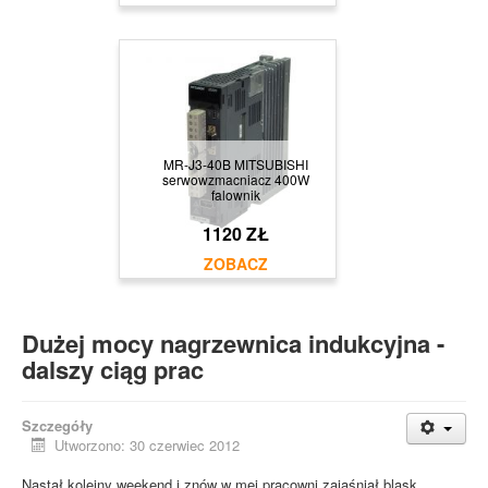
MR-J3-40B MITSUBISHI
serwowzmacniacz 400W
falownik
1120 ZŁ
Dużej mocy nagrzewnica indukcyjna -
dalszy ciąg prac
Szczegóły
Utworzono: 30 czerwiec 2012
Nastał kolejny weekend i znów w mej pracowni zajaśniał blask