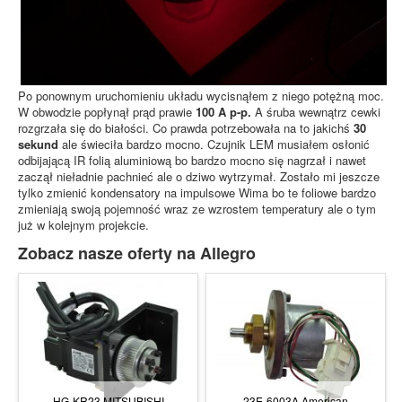
Po ponownym uruchomieniu układu wycisnąłem z niego potężną moc.
W obwodzie popłynął prąd prawie
100 A p-p.
A śruba wewnątrz cewki
rozgrzała się do białości. Co prawda potrzebowała na to jakichś
30
sekund
ale świeciła bardzo mocno. Czujnik LEM musiałem osłonić
odbijającą IR folią aluminiową bo bardzo mocno się nagrzał i nawet
zaczął nieładnie pachnieć ale o dziwo wytrzymał. Zostało mi jeszcze
tylko zmienić kondensatory na impulsowe Wima bo te foliowe bardzo
zmieniają swoją pojemność wraz ze wzrostem temperatury ale o tym
już w kolejnym projekcie.
Zobacz nasze oferty na Allegro
HG-KR23 MITSUBISHI
23E-6003A American