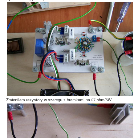
Zmieniłem rezystory w szeregu z bramkami na 27 ohm/5W.