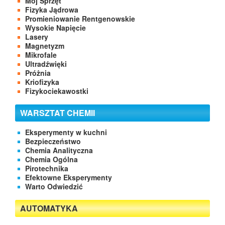
Mój Sprzęt
Fizyka Jądrowa
Promieniowanie Rentgenowskie
Wysokie Napięcie
Lasery
Magnetyzm
Mikrofale
Ultradźwięki
Próżnia
Kriofizyka
Fizykociekawostki
WARSZTAT CHEMII
Eksperymenty w kuchni
Bezpieczeństwo
Chemia Analityczna
Chemia Ogólna
Pirotechnika
Efektowne Eksperymenty
Warto Odwiedzić
AUTOMATYKA