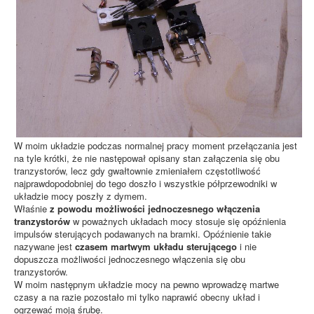
W moim układzie podczas normalnej pracy moment przełączania jest
na tyle krótki, że nie następował opisany stan załączenia się obu
tranzystorów, lecz gdy gwałtownie zmieniałem częstotliwość
najprawdopodobniej do tego doszło i wszystkie półprzewodniki w
układzie mocy poszły z dymem.
Właśnie
z powodu możliwości jednoczesnego włączenia
tranzystorów
w poważnych układach mocy stosuje się opóźnienia
impulsów sterujących podawanych na bramki. Opóźnienie takie
nazywane jest
czasem martwym układu sterującego
i nie
dopuszcza możliwości jednoczesnego włączenia się obu
tranzystorów.
W moim następnym układzie mocy na pewno wprowadzę martwe
czasy a na razie pozostało mi tylko naprawić obecny układ i
ogrzewać moją śrubę.