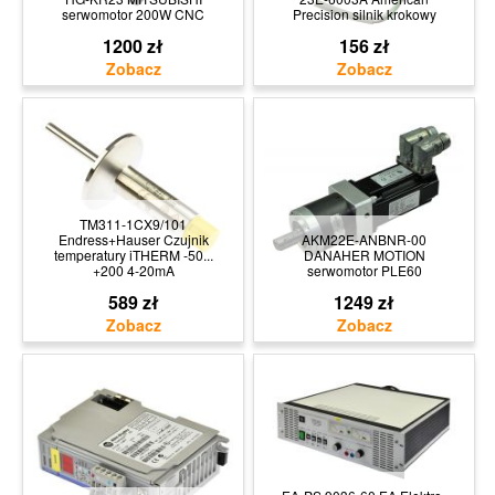
serwomotor 200W CNC
Precision silnik krokowy
1200 zł
156 zł
TM311-1CX9/101
Endress+Hauser Czujnik
AKM22E-ANBNR-00
temperatury iTHERM -50...
DANAHER MOTION
+200 4-20mA
serwomotor PLE60
589 zł
1249 zł