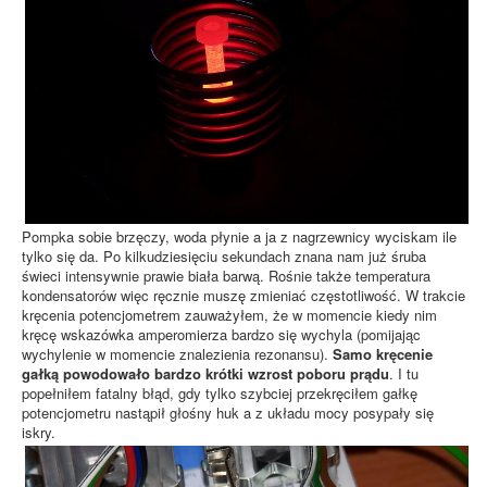
Pompka sobie brzęczy, woda płynie a ja z nagrzewnicy wyciskam ile
tylko się da. Po kilkudziesięciu sekundach znana nam już śruba
świeci intensywnie prawie biała barwą. Rośnie także temperatura
kondensatorów więc ręcznie muszę zmieniać częstotliwość. W trakcie
kręcenia potencjometrem zauważyłem, że w momencie kiedy nim
kręcę wskazówka amperomierza bardzo się wychyla (pomijając
wychylenie w momencie znalezienia rezonansu).
Samo kręcenie
gałką powodowało bardzo krótki wzrost poboru prądu
. I tu
popełniłem fatalny błąd, gdy tylko szybciej przekręciłem gałkę
potencjometru nastąpił głośny huk a z układu mocy posypały się
iskry.