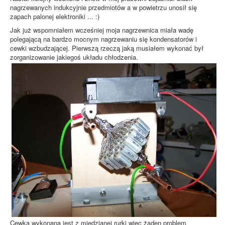
nagrzewanych indukcyjnie przedmiotów a w powietrzu unosił się
zapach palonej elektroniki ... :)
Jak już wspomniałem wcześniej moja nagrzewnica miała wadę
polegającą na bardzo mocnym nagrzewaniu się kondensatorów i
cewki wzbudzającej. Pierwszą rzeczą jaką musiałem wykonać był
zorganizowanie jakiegoś układu chłodzenia.
Cewka wykonana jest z miedzianej rurki więc żaden problem