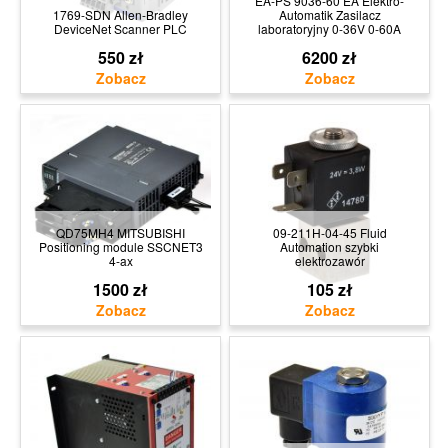
EA-PS 9036-60 EA Elektro-
1769-SDN Allen-Bradley
Automatik Zasilacz
DeviceNet Scanner PLC
laboratoryjny 0-36V 0-60A
550 zł
6200 zł
QD75MH4 MITSUBISHI
09-211H-04-45 Fluid
Positioning module SSCNET3
Automation szybki
4-ax
elektrozawór
1500 zł
105 zł