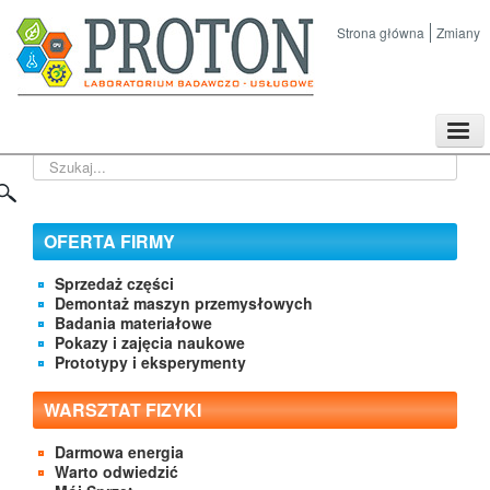
Strona główna
Zmiany
TPL
Szukaj...
Sklep
Nasze imprezy naukowe
Kontakt
OFERTA FIRMY
O Firmie
Sprzedaż części
Demontaż maszyn przemysłowych
Badania materiałowe
Pokazy i zajęcia naukowe
Prototypy i eksperymenty
WARSZTAT FIZYKI
Darmowa energia
Warto odwiedzić