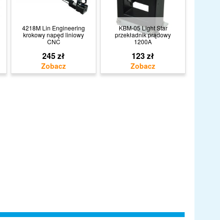
4218M Lin Engineering
KBM-05 Light Star
krokowy napęd liniowy
przekładnik prądowy
CNC
1200A
245 zł
123 zł