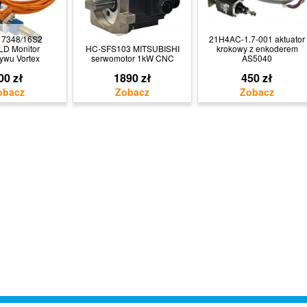
17348/16S2
21H4AC-1.7-001 aktuator
D Monitor
HC-SFS103 MITSUBISHI
krokowy z enkoderem
ywu Vortex
serwomotor 1kW CNC
AS5040
00 zł
1890 zł
450 zł