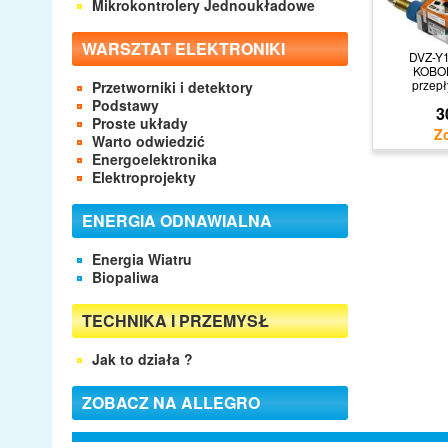
Mikrokontrolery Jednoukładowe
WARSZTAT ELEKTRONIKI
DVZ-Y
KOBOL
przepł
Przetworniki i detektory
Podstawy
3
Proste układy
Warto odwiedzić
Energoelektronika
Elektroprojekty
ENERGIA ODNAWIALNA
Energia Wiatru
Biopaliwa
TECHNIKA I PRZEMYSŁ
Jak to działa ?
ZOBACZ NA ALLEGRO