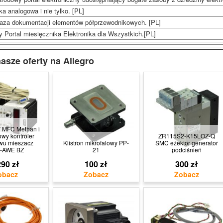
ka analogowa i nie tylko. [PL]
aza dokumentacji elementów półprzewodnikowych. [PL]
y Portal miesięcznika Elektronika dla Wszystkich.[PL]
asze oferty na Allegro
 MFC Methan i
wy kontroler
ZR115S2-K15LOZ-Q
wu mieszacz
Klistron mikrofalowy PP-
SMC eżektor generator
-AWE BZ
21
podciśnień
90 zł
100 zł
300 zł