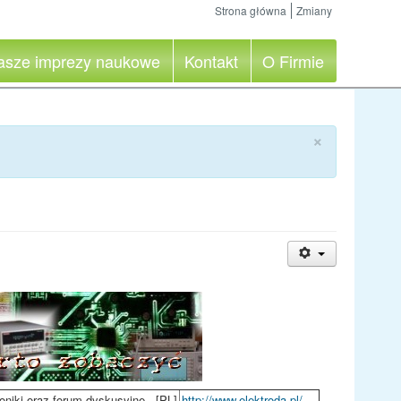
Strona główna
Zmiany
asze imprezy naukowe
Kontakt
O Firmie
×
oniki oraz forum dyskusyjne.. [PL]
http://www.elektroda.pl/