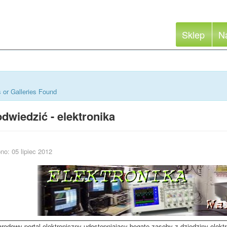
Sklep
N
 or Galleries Found
dwiedzić - elektronika
no: 05 lipiec 2012
rodowy portal elektroniczny udostępniający bogate zasoby z dziedziny elektr