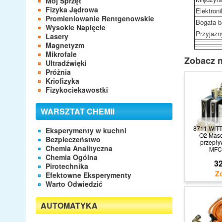
Mój Sprzęt
Fizyka Jądrowa
Elektroni
Promieniowanie Rentgenowskie
Bogata b
Wysokie Napięcie
Przyjazn
Lasery
Magnetyzm
Mikrofale
Zobacz n
Ultradźwięki
Próżnia
Kriofizyka
Fizykociekawostki
WARSZTAT CHEMII
8711 WITT
Eksperymenty w kuchni
O2 Maso
Bezpieczeństwo
przepły
Chemia Analityczna
MFC
Chemia Ogólna
32
Pirotechnika
Efektowne Eksperymenty
Warto Odwiedzić
AUTOMATYKA