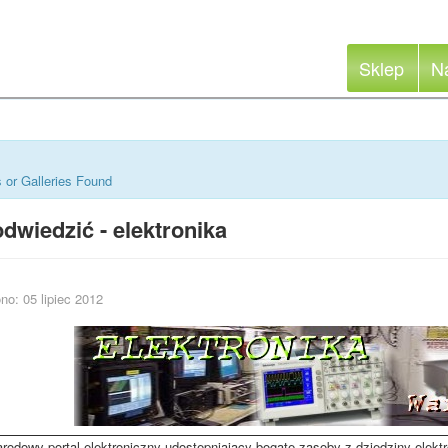
Sklep
N
 or Galleries Found
dwiedzić - elektronika
no: 05 lipiec 2012
rodowy portal elektroniczny udostępniający bogate zasoby z dziedziny elektr