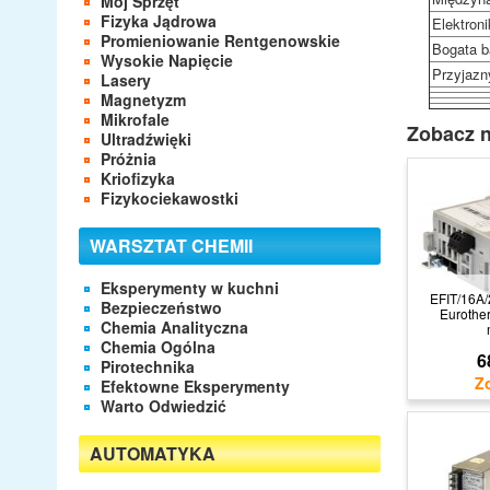
Mój Sprzęt
Fizyka Jądrowa
Elektroni
Promieniowanie Rentgenowskie
Bogata b
Wysokie Napięcie
Przyjazn
Lasery
Magnetyzm
Mikrofale
Zobacz n
Ultradźwięki
Próżnia
Kriofizyka
Fizykociekawostki
WARSZTAT CHEMII
Eksperymenty w kuchni
EFIT/16A
Bezpieczeństwo
Eurothe
Chemia Analityczna
Chemia Ogólna
6
Pirotechnika
Efektowne Eksperymenty
Warto Odwiedzić
AUTOMATYKA