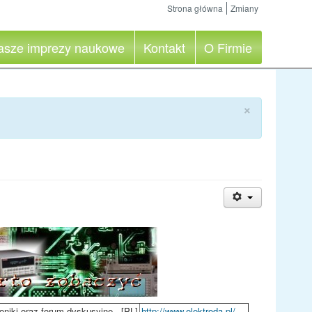
Strona główna
Zmiany
asze imprezy naukowe
Kontakt
O Firmie
×
oniki oraz forum dyskusyjne.. [PL]
http://www.elektroda.pl/