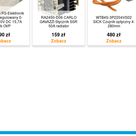
 FG-Elektronik
regulowany 0-
RA2450-D06 CARLO
WTB4S-3P2204VS02
30V DC 15,7A
GAVAZZI Stycznik SSR
SICK Czujnik optyczny 4-
yb OVP
50A radiator
280mm
90 zł
159 zł
480 zł