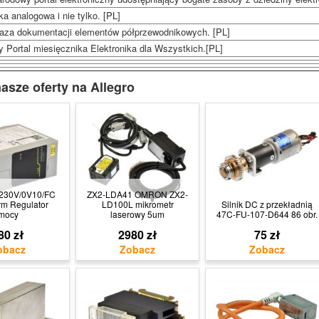
ka analogowa i nie tylko. [PL]
aza dokumentacji elementów półprzewodnikowych. [PL]
y Portal miesięcznika Elektronika dla Wszystkich.[PL]
asze oferty na Allegro
/230V/0V10/FC
ZX2-LDA41 OMRON ZX2-
rm Regulator
LD100L mikrometr
Silnik DC z przekładnią
mocy
laserowy 5um
47C-FU-107-D644 86 obr.
80 zł
2980 zł
75 zł