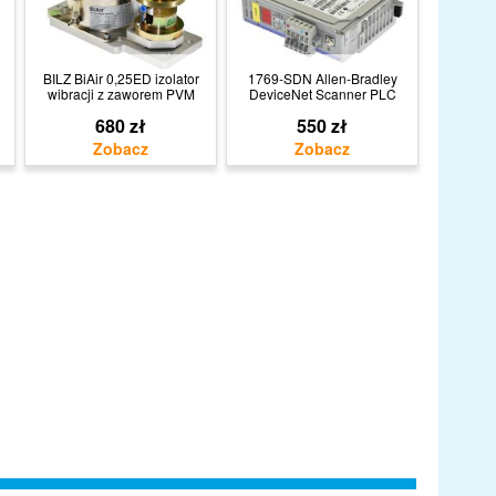
BILZ BiAir 0,25ED izolator
1769-SDN Allen-Bradley
wibracji z zaworem PVM
DeviceNet Scanner PLC
680 zł
550 zł