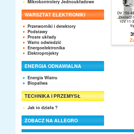
Mikrokontrolery Jednoukładowe
DV 750-48
WARSZTAT ELEKTRONIKI
Zasilacz 
10V 11-
tr
Przetworniki i detektory
Podstawy
3
Proste układy
Warto odwiedzić
Energoelektronika
Elektroprojekty
ENERGIA ODNAWIALNA
Energia Wiatru
Biopaliwa
TECHNIKA I PRZEMYSŁ
Jak to działa ?
ZOBACZ NA ALLEGRO