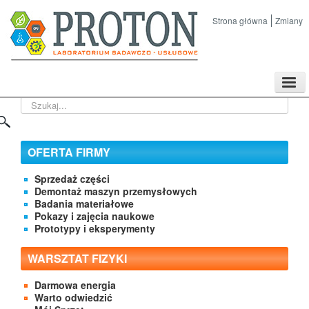
Strona główna
Zmiany
TPL
Szukaj...
Sklep
Nasze imprezy naukowe
Kontakt
OFERTA FIRMY
O Firmie
Sprzedaż części
Demontaż maszyn przemysłowych
Badania materiałowe
Pokazy i zajęcia naukowe
Prototypy i eksperymenty
WARSZTAT FIZYKI
Darmowa energia
Warto odwiedzić