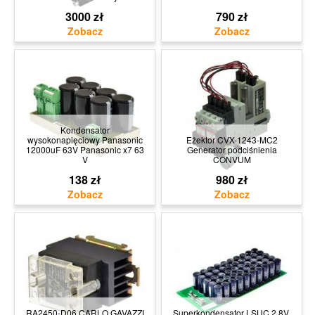
3000 zł
790 zł
Kondensator
wysokonapięciowy Panasonic
Eżektor CVX-1243-MC2
12000uF 63V Panasonic x7 63
Generator podciśnienia
V
CONVUM
138 zł
980 zł
RA2450-D06 CARLO GAVAZZI
Superkondensator LSUC 2,8V