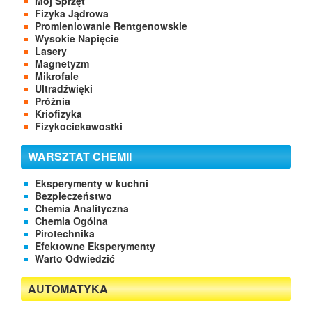
Mój Sprzęt
Fizyka Jądrowa
Promieniowanie Rentgenowskie
Wysokie Napięcie
Lasery
Magnetyzm
Mikrofale
Ultradźwięki
Próżnia
Kriofizyka
Fizykociekawostki
WARSZTAT CHEMII
Eksperymenty w kuchni
Bezpieczeństwo
Chemia Analityczna
Chemia Ogólna
Pirotechnika
Efektowne Eksperymenty
Warto Odwiedzić
AUTOMATYKA