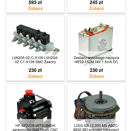
593 zł
245 zł
LVA20A-02-C-X109 LVH20A-
Zasilacz wysokiego napięcia
02-C1-X109 SMC Zawory
HV10-152M 1kV 1.5mA DC
230 zł
230 zł
HF-SP202B MITSUBISHI
L25G-SB-12,000-M5-ABZC-
serwomotor 2kW Nowy CNC
8830 BEI enkoder inkrement.