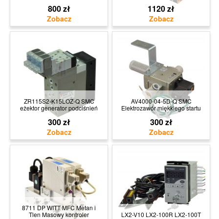
800 zł
1120 zł
ZR115S2-K15LOZ-Q SMC
AV4000-04-5D-Q SMC
eżektor generator podciśnień
Elektrozawór miękkiego startu
300 zł
300 zł
8711 DP WITT MFC Metan i
Tlen Masowy kontroler
LX2-V10 LX2-100R LX2-100T