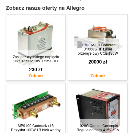
Zobacz nasze oferty na Allegro
GEM LASER Coherent
D1000L-RF Laser
przemysłowy CO2 130W
Zasilacz wysokiego napięcia
HV10-152M 1kV 1.5mA DC
20000 zł
230 zł
MP9100 Caddock x18
1029C Control Concepts
Rezystor 100W 1R blok wodny
Regulator mocy 415V 50A