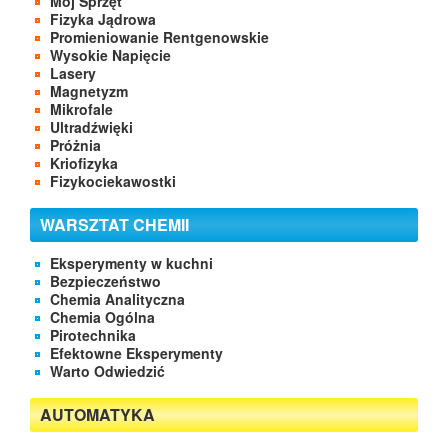
Mój Sprzęt
Fizyka Jądrowa
Promieniowanie Rentgenowskie
Wysokie Napięcie
Lasery
Magnetyzm
Mikrofale
Ultradźwięki
Próżnia
Kriofizyka
Fizykociekawostki
WARSZTAT CHEMII
Eksperymenty w kuchni
Bezpieczeństwo
Chemia Analityczna
Chemia Ogólna
Pirotechnika
Efektowne Eksperymenty
Warto Odwiedzić
AUTOMATYKA