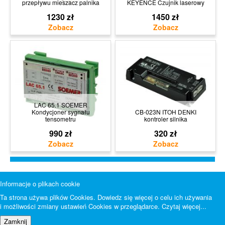
przepływu mieszacz palnika
KEYENCE Czujnik laserowy
1230 zł
1450 zł
LAC 65.1 SOEMER
Kondycjoner sygnału
CB-023N ITOH DENKI
tensometru
kontroler silnika
990 zł
320 zł
Informacje o plikach cookie
Ta strona używa plików Cookies. Dowiedz się więcej o celu ich używania
i możliwości zmiany ustawień Cookies w przeglądarce.
Czytaj więcej...