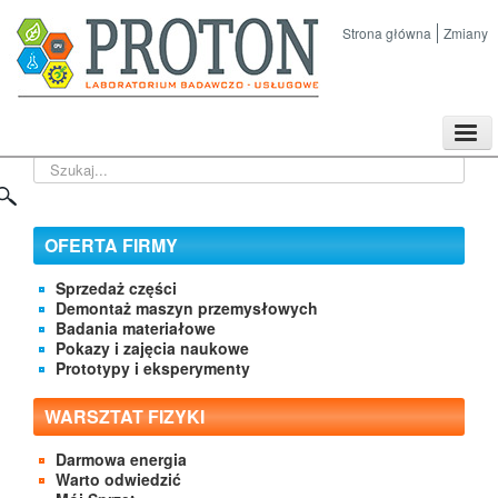
Strona główna
Zmiany
TPL
Szukaj...
Sklep
Nasze imprezy naukowe
Kontakt
OFERTA FIRMY
O Firmie
Sprzedaż części
Demontaż maszyn przemysłowych
Badania materiałowe
Pokazy i zajęcia naukowe
Prototypy i eksperymenty
WARSZTAT FIZYKI
Darmowa energia
Warto odwiedzić