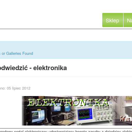
Sklep
N
 or Galleries Found
dwiedzić - elektronika
no: 05 lipiec 2012
rodowy portal elektroniczny udostępniający bogate zasoby z dziedziny elektr