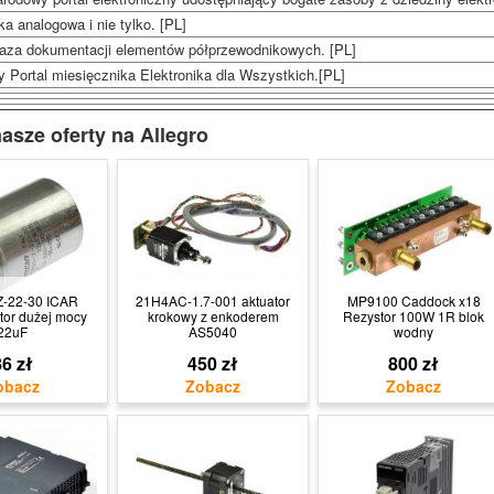
ka analogowa i nie tylko. [PL]
aza dokumentacji elementów półprzewodnikowych. [PL]
y Portal miesięcznika Elektronika dla Wszystkich.[PL]
asze oferty na Allegro
-22-30 ICAR
21H4AC-1.7-001 aktuator
MP9100 Caddock x18
or dużej mocy
krokowy z enkoderem
Rezystor 100W 1R blok
22uF
AS5040
wodny
6 zł
450 zł
800 zł