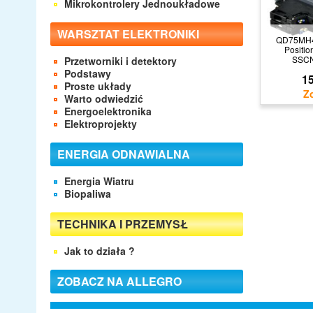
Mikrokontrolery Jednoukładowe
WARSZTAT ELEKTRONIKI
QD75MH4
Positio
SSCN
Przetworniki i detektory
Podstawy
15
Proste układy
Warto odwiedzić
Energoelektronika
Elektroprojekty
ENERGIA ODNAWIALNA
Energia Wiatru
Biopaliwa
TECHNIKA I PRZEMYSŁ
Jak to działa ?
ZOBACZ NA ALLEGRO