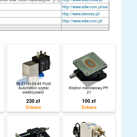
http://www.edw.com.pl/ea/
http://www.elenota.pl/
http://www.edw.com.pl/
09-211H-04-45 Fluid
Automation szybki
Klistron mikrofalowy PP-
elektrozawór
21
230 zł
100 zł