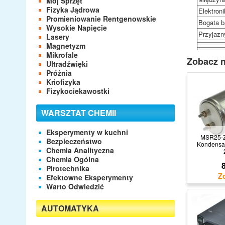
Mój Sprzęt
Fizyka Jądrowa
Elektroni
Promieniowanie Rentgenowskie
Bogata b
Wysokie Napięcie
Przyjazn
Lasery
Magnetyzm
Mikrofale
Zobacz n
Ultradźwięki
Próżnia
Kriofizyka
Fizykociekawostki
WARSZTAT CHEMII
Eksperymenty w kuchni
MSR25-Z
Bezpieczeństwo
Kondensat
Chemia Analityczna
Chemia Ogólna
8
Pirotechnika
Efektowne Eksperymenty
Warto Odwiedzić
AUTOMATYKA