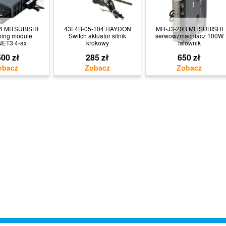
 MITSUBISHI
43F4B-05-104 HAYDON
MR-J3-20B MITSUBISHI
ning module
Switch aktuator silnik
serwowzmacniacz 100W
ET3 4-ax
krokowy
falownik
00 zł
285 zł
650 zł