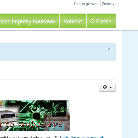
Strona główna
Zmiany
asze imprezy naukowe
Kontakt
O Firmie
×
oniki oraz forum dyskusyjne.. [PL]
http://www.elektroda.pl/