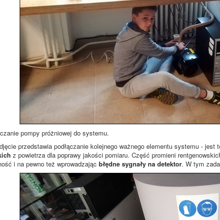
czanie pompy próżniowej do systemu.
ęcie przedstawia podłączanie kolejnego ważnego elementu systemu - jest 
kich
z powietrza dla poprawy jakości pomiaru. Część promieni rentgenowski
ność i na pewno też wprowadzając
błędne sygnały na detektor
. W tym zada