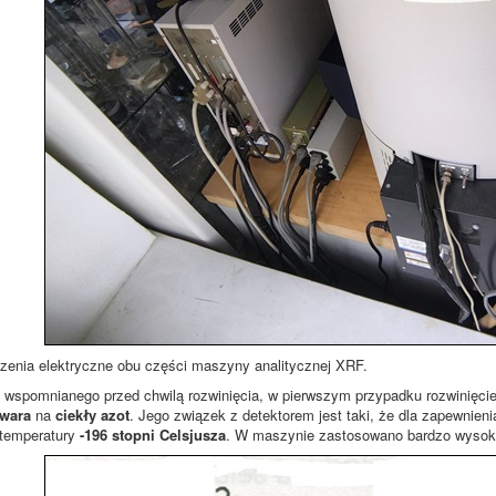
enia elektryczne obu części maszyny analitycznej XRF.
wspomnianego przed chwilą rozwinięcia, w pierwszym przypadku rozwinięcie t
ewara
na
ciekły azot
. Jego związek z detektorem jest taki, że dla zapewnien
 temperatury
-196 stopni Celsjusza
. W maszynie zastosowano bardzo wysoki