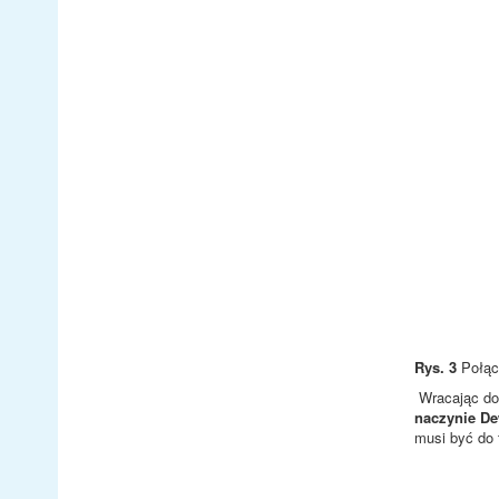
Rys. 3
Połącz
Wracając do 
naczynie D
musi być do