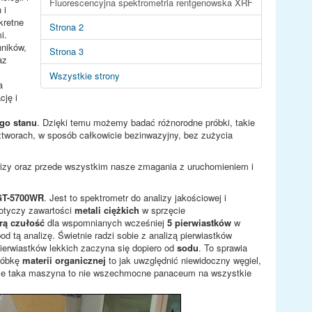
Fluorescencyjna spektrometria rentgenowska XRF
 i
kretne
Strona 2
i.
nników,
Strona 3
az
Wszystkie strony
a
cję i
go stanu
. Dzięki temu możemy badać różnorodne próbki, takie
tworach, w sposób całkowicie bezinwazyjny, bez zużycia
nalizy oraz przede wszystkim nasze zmagania z uruchomieniem i
T-5700WR
. Jest to spektrometr do analizy jakościowej i
 dotyczy zawartości
metali ciężkich
w sprzęcie
rą czułość
dla wspomnianych wcześniej
5 pierwiastków
w
d tą analizę. Świetnie radzi sobie z analizą pierwiastków
erwiastków lekkich zaczyna się dopiero od
sodu
. To sprawia
próbkę
materii organicznej
to jak uwzględnić niewidoczny węgiel,
, że taka maszyna to nie wszechmocne panaceum na wszystkie