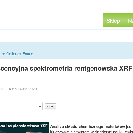
Sklep
N
 or Galleries Found
scencyjna spektrometria rentgenowska XRF
no: 14 czerwiec 2023
Analiza składu chemicznego materiałów
jest
kluczowym elementem w dziedzinie nauki, techno