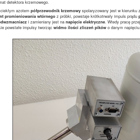
at detektora krzemowego.
 ciekłym azotem
półprzewodnik krzemowy
spolaryzowany jest w kierunku 
nt promieniowania wtórnego
z próbki, powstaje krótkotrwały impuls prądu
edwzmacniacz
i zamieniany jest na
napięcie elektryczne
. Wtedy pracę prz
kie powstałe impulsy tworząc
widmo ilości zliczeń pików
o danym napięciu.