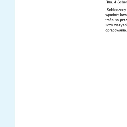
Rys. 4
Schem
Schłodzony
wpadnie
kwa
trafia na
prz
liczy wszyst
opracowania.