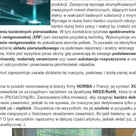
produkcji. Zazwyczaj wymaga skomplikowanych
inwazyjnych metod chemicznych, dających kon
efekty w reakcjach badanych substancji z innym
Wymaga to dużej ilości bardzo czystych odczy
bardzo dużej ilości pracy i reakcji by znaleźć or
enia konkretnych pierwiastków
. W tym kontekście tytułowa
spektrometria
ji rentgenowskiej
(
XRF
) jest niezwykle przydatną techniką. Wykorzystuje on
anie rentgenowskie
do pobudzania atomów próbek. To pozwala na identyfika
reślenie
składu pierwiastkowego
na podstawie rejestracji i analizy wtórnego
ia, które jest wysyłane przez atomy gdy powracają do swojego
podstawowe
minerały
,
materiały ceramiczne
czy nawet
substancje rozpuszczone
w roz
ści odczynników i powstawania jakichkolwiek odpadów.
tykuł zaprezentuje zasadę działania tej maszyny, podstawy i istotę samej a
na to produkt renomowanej w branży firmy
HORIBA
z Francji, jej symbol:
XG
ierwiastków ze szczególnym naciskiem na dyrektywę
WEEE/RoHS
, która to
ym (Pb/Cd/Cr/Hg/Br). Zastosowano kilka innowacji, aby osiągnąć
bardzo dob
resie zawartości, jednak to nie sprawia, że maszyna jest dedykowana tylko po
kich
jak i
ciężkich
. Oczywiście nie wszystkich, bo jej
czułość
w przypadku pi
mów związanych z ilościowym określaniem zawartości. Bo jeśli badamy np. 
n? O tym wszystkim napiszemy w dalszej części artykułu, jednak widać już
analitycznej :).