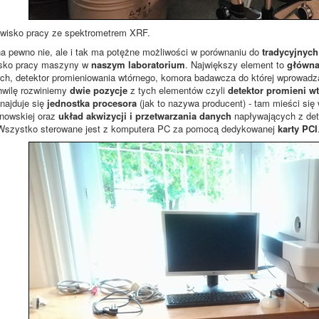
wisko pracy ze spektrometrem XRF.
 pewno nie, ale i tak ma potężne możliwości w porównaniu do
tradycyjnych
isko pracy maszyny w
naszym laboratorium
. Największy element to
główna
ch, detektor promieniowania wtórnego, komora badawcza do której wprowadza
hwilę rozwiniemy
dwie pozycje
z tych elementów czyli
detektor promieni w
najduje się
jednostka procesora
(jak to nazywa producent) - tam mieści si
nowskiej oraz
układ akwizycji i przetwarzania danych
napływających z dete
Wszystko sterowane jest z komputera PC za pomocą dedykowanej
karty PCI