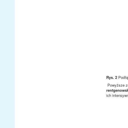
Rys. 2
Podłą
Powyższe zdj
rentgenows
ich intensyw