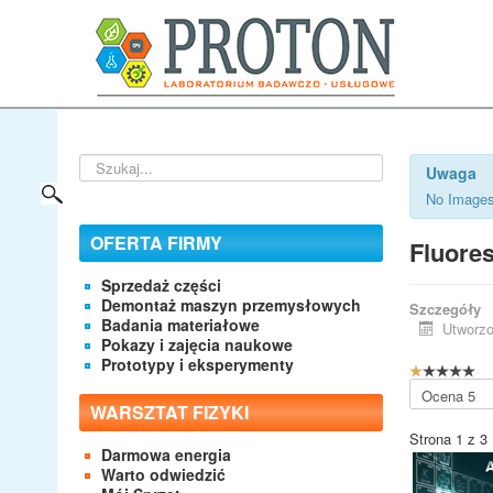
Szukaj...
Uwaga
No Images
OFERTA FIRMY
Fluore
Sprzedaż części
Demontaż maszyn przemysłowych
Szczegóły
Badania materiałowe
Utworzo
Pokazy i zajęcia naukowe
Prototypy i eksperymenty
O
c
Proszę,
e
oceń
WARSZTAT FIZYKI
n
Strona 1 z 3
a
Darmowa energia
u
Warto odwiedzić
ż