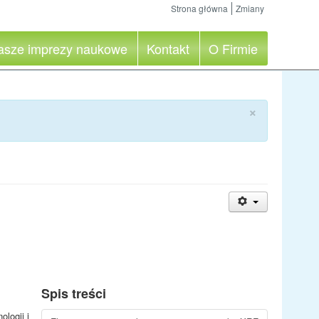
Strona główna
Zmiany
asze imprezy naukowe
Kontakt
O Firmie
×
Spis treści
logii i