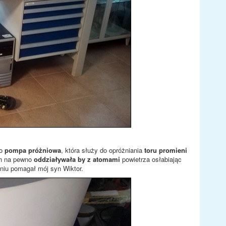
to
pompa próżniowa
, która służy do opróżniania
toru promieni
ch na pewno
oddziaływała by z atomami
powietrza osłabiając
niu pomagał mój syn Wiktor.