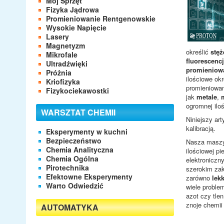
Mój Sprzęt
y
Fizyka Jądrowa
t
Promieniowanie Rentgenowskie
k
Wysokie Napięcie
o
Lasery
w
Magnetyzm
n
określić
stęż
Mikrofale
i
fluorescenc
Ultradźwięki
k
promieniow
Próżnia
ó
ilościowe ok
Kriofizyka
w
promieniowan
Fizykociekawostki
:
jak
metale
,
ogromnej ilo
WARSZTAT CHEMII
1
Niniejszy ar
kalibracją.
Eksperymenty w kuchni
/
Bezpieczeństwo
Nasza maszy
Chemia Analityczna
5
ilościowej p
Chemia Ogólna
elektroniczn
Pirotechnika
szerokim zak
Efektowne Eksperymenty
zarówno
lek
Warto Odwiedzić
wiele proble
azot czy tle
znoje chemii 
AUTOMATYKA