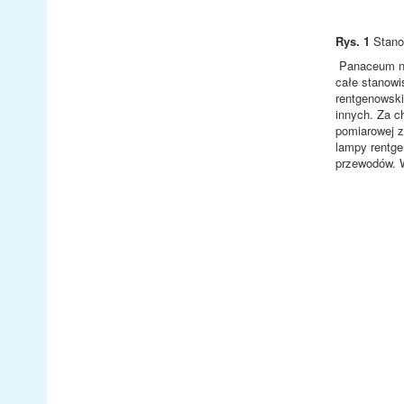
Rys. 1
Stano
Panaceum na
całe stanow
rentgenowski
innych. Za c
pomiarowej z
lampy rentge
przewodów. 