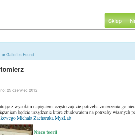
Sklep
N
 or Galleries Found
ltomierz
no: 25 czerwiec 2012
ując z wysokim napięciem, często zajdzie potrzeba zmierzenia go niec
iązaniem będzie urządzenie które zbudowałem na potrzeby własnych 
ukowego Michała Zacharuka MyzLab
Nieco teorii