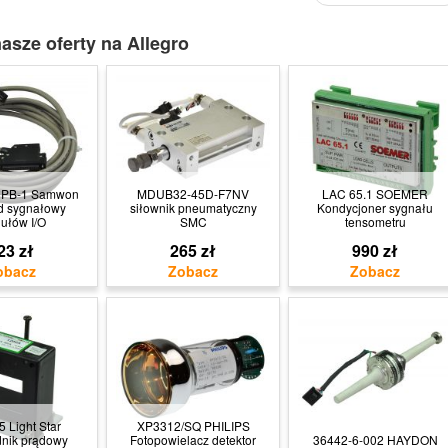
asze oferty na Allegro
0PB-1 Samwon
MDUB32-45D-F7NV
LAC 65.1 SOEMER
d sygnałowy
siłownik pneumatyczny
Kondycjoner sygnału
ułów I/O
SMC
tensometru
23 zł
265 zł
990 zł
 Light Star
XP3312/SQ PHILIPS
dnik prądowy
Fotopowielacz detektor
36442-6-002 HAYDON