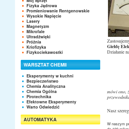
Mój Sprzęt
Fizyka Jądrowa
Promieniowanie Rentgenowskie
Wysokie Napięcie
Lasery
Magnetyzm
Mikrofale
Ultradźwięki
Zastosujem
Próżnia
Giełdę El
Kriofizyka
Działanie n
Fizykociekawostki
WARSZTAT CHEMII
Eksperymenty w kuchni
Bezpieczeństwo
Chemia Analityczna
Chemia Ogólna
mówi ono, ż
Pirotechnika
przewodnik
Efektowne Eksperymenty
Warto Odwiedzić
Nasz szere
AUTOMATYKA
W naszym prz
do 100 mikr