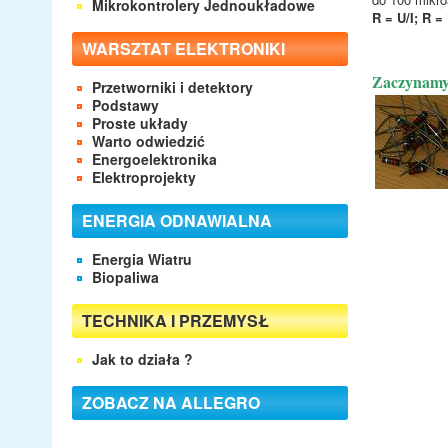
Mikrokontrolery Jednoukładowe
R = U/I; R 
WARSZTAT ELEKTRONIKI
Zaczynamy
Przetworniki i detektory
Podstawy
Proste układy
Warto odwiedzić
Energoelektronika
Elektroprojekty
ENERGIA ODNAWIALNA
Energia Wiatru
Biopaliwa
TECHNIKA I PRZEMYSŁ
Jak to działa ?
ZOBACZ NA ALLEGRO