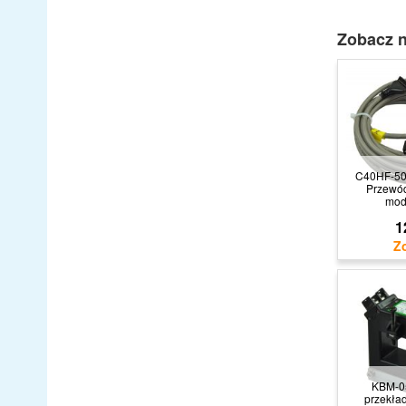
Zobacz n
C40HF-5
Przewó
mod
1
KBM-05
przekła