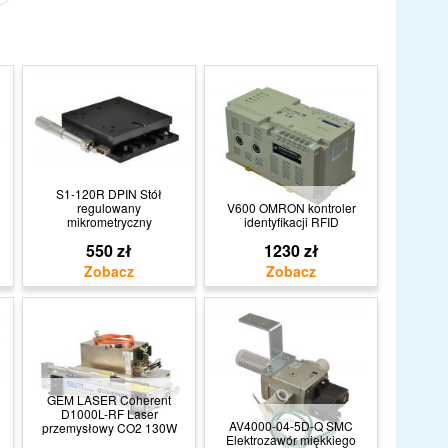
S1-120R DPIN Stół
regulowany
V600 OMRON kontroler
mikrometryczny
identyfikacji RFID
550 zł
1230 zł
GEM LASER Coherent
D1000L-RF Laser
AV4000-04-5D-Q SMC
przemysłowy CO2 130W
Elektrozawór miękkiego