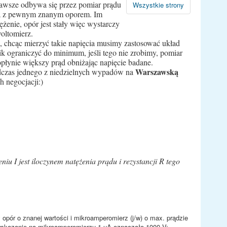
awsze odbywa się przez pomiar prądu
Wszystkie strony
za z pewnym znanym oporem. Im
żenie, opór jest stały więc wystarczy
oltomierz.
, chcąc mierzyć takie napięcia musimy zastosować układ
ik ograniczyć do minimum, jeśli tego nie zrobimy, pomiar
płynie większy prąd obniżając napięcie badane.
Warszawską
dczas jednego z niedzielnych wypadów na
 negocjacji:)
iu I jest iloczynem natężenia prądu i rezystancji R tego
pór o znanej wartości i mikroamperomierz (j/w) o max. prądzie
skazanie na mikroamperomierzu 1 uA oznaczało 1000 V: