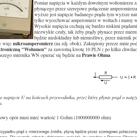
Pomiar napięcia w każdym dowolnym woltomierzu z
płynącego przez szeregowe połączenie amperomier
wyższe jest napięcie badanego prądu tym wyższe natę
tylko wycechować amperomierz w woltach i mamy w
Wysokie napięcia cechują się bardzo niskimi prądami
niezwykle czuły, tak żeby prądy płynace przez miern
będzie niedokładny lub niemożliwy, przez miernik po
mikroamperomierz
y więc
(na zdj. obok). Zakupiony przeze mnie po
ektroniczną "Wolumen"
za zawrotną kwotę 10 PLN ( po kilku chwilach
Prawie Ohma
aszego miernika WN opierać się będzie na
e napięcie U na końcach przewodnika, przez który płynie prąd o natężen
a.
gowy opór musi mieć wartość 1 Gohm (1000000000 ohm)
ypadku prąd z mierzonego źródła, płyną będzie przez szeregowo połaczony o
oamp. Dla wygody odczytu dobieramy opór tak, by zgodnie z Prawem Ohma w