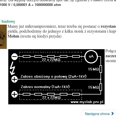
= 1000 V / 0,000001 A = 1000000000 ohm
 budowę
rezysta
Mamy już mikroamperomierz, teraz trzeba się postarać o
giełda, podchodzimy do jednego z kilku stoisk z rezystorami i k
Mohm
(reszta się kiedyś przyda)
Połącz
zacze
stroni
Następna strona