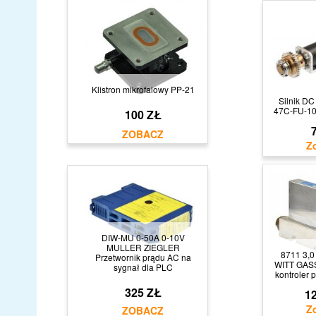
Klistron mikrofalowy PP-21
Silnik DC
47C-FU-10
100 ZŁ
7
DIW-MU 0-50A 0-10V
MULLER ZIEGLER
8711 3,0
Przetwornik prądu AC na
WITT GAS
sygnał dla PLC
kontroler 
325 ZŁ
12