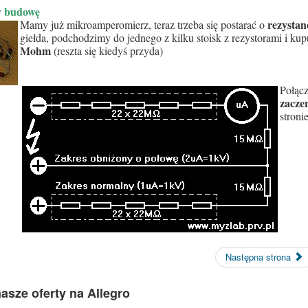
 budowę
rezysta
Mamy już mikroamperomierz, teraz trzeba się postarać o
giełda, podchodzimy do jednego z kilku stoisk z rezystorami i k
Mohm
(reszta się kiedyś przyda)
Połącz
zacze
stroni
Następna strona
asze oferty na Allegro