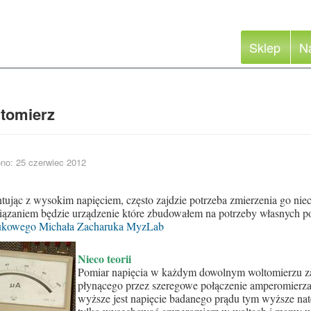
Sklep
N
ltomierz
no: 25 czerwiec 2012
ując z wysokim napięciem, często zajdzie potrzeba zmierzenia go niec
iązaniem będzie urządzenie które zbudowałem na potrzeby własnych 
ukowego Michała Zacharuka MyzLab
Nieco teorii
Pomiar napięcia w każdym dowolnym woltomierzu z
płynącego przez szeregowe połączenie amperomier
wyższe jest napięcie badanego prądu tym wyższe natę