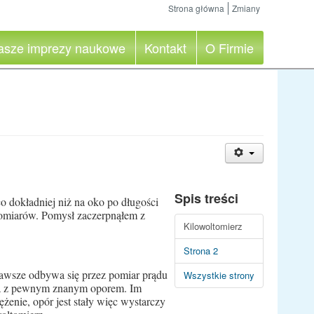
Strona główna
Zmiany
asze imprezy naukowe
Kontakt
O Firmie
Spis treści
o dokładniej niż na oko po długości
pomiarów. Pomysł zaczerpnąłem z
Kilowoltomierz
Strona 2
awsze odbywa się przez pomiar prądu
Wszystkie strony
za z pewnym znanym oporem. Im
żenie, opór jest stały więc wystarczy