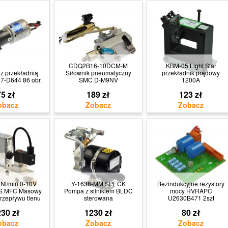
CDQ2B16-10DCM-M
KBM-05 Light Star
 z przekładnią
Siłownik pneumatyczny
przekładnik prądowy
7-D644 86 obr.
SMC D-M9NV
1200A
5 zł
189 zł
123 zł
 Nl/min 0-10V
Y-1638-MM SPECK
Bezindukcyjne rezystory
S MFC Masowy
Pompa z silnikiem BLDC
mocy HVRAPC
przepływu tlenu
sterowana
U2630B471 2szt
30 zł
1230 zł
80 zł