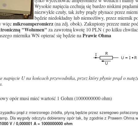
tylko wycechować amperomierz w woltach i mamy w
Wysokie napięcia cechują się bardzo niskimi prądami
niezwykle czuły, tak żeby prądy płynace przez miern
będzie niedokładny lub niemożliwy, przez miernik po
mikroamperomierz
y więc
(na zdj. obok). Zakupiony przeze mnie po
ektroniczną "Wolumen"
za zawrotną kwotę 10 PLN ( po kilku chwilach
Prawie Ohma
aszego miernika WN opierać się będzie na
e napięcie U na końcach przewodnika, przez który płynie prąd o natężen
a.
gowy opór musi mieć wartość 1 Gohm (1000000000 ohm)
ypadku prąd z mierzonego źródła, płyną będzie przez szeregowo połaczony o
oamp. Dla wygody odczytu dobieramy opór tak, by zgodnie z Prawem Ohma w
= 1000 V / 0,000001 A = 1000000000 ohm