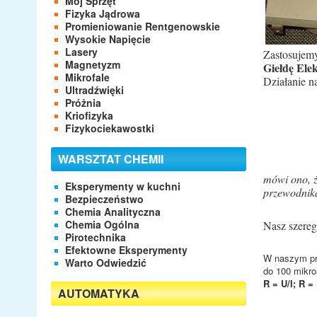
Mój Sprzęt
Fizyka Jądrowa
Promieniowanie Rentgenowskie
Wysokie Napięcie
Lasery
Zastosujem
Magnetyzm
Giełdę El
Mikrofale
Działanie n
Ultradźwięki
Próżnia
Kriofizyka
Fizykociekawostki
WARSZTAT CHEMII
mówi ono, ż
Eksperymenty w kuchni
przewodnik
Bezpieczeństwo
Chemia Analityczna
Chemia Ogólna
Nasz szere
Pirotechnika
Efektowne Eksperymenty
W naszym prz
Warto Odwiedzić
do 100 mikr
R = U/I; R 
AUTOMATYKA