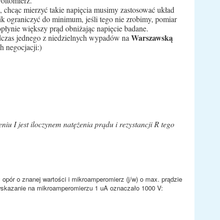
oltomierz.
, chcąc mierzyć takie napięcia musimy zastosować układ
ik ograniczyć do minimum, jeśli tego nie zrobimy, pomiar
płynie większy prąd obniżając napięcie badane.
Warszawską
dczas jednego z niedzielnych wypadów na
 negocjacji:)
iu I jest iloczynem natężenia prądu i rezystancji R tego
pór o znanej wartości i mikroamperomierz (j/w) o max. prądzie
skazanie na mikroamperomierzu 1 uA oznaczało 1000 V: