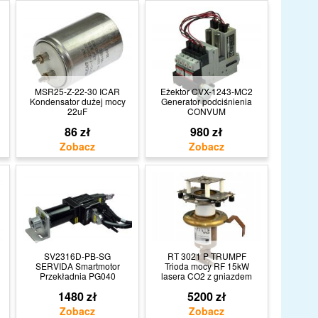
MSR25-Z-22-30 ICAR
Eżektor CVX-1243-MC2
Kondensator dużej mocy
Generator podciśnienia
22uF
CONVUM
86 zł
980 zł
SV2316D-PB-SG
RT 3021 P TRUMPF
SERVIDA Smartmotor
Trioda mocy RF 15kW
Przekładnia PG040
lasera CO2 z gniazdem
1480 zł
5200 zł