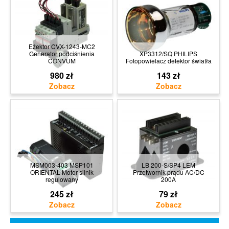
Eżektor CVX-1243-MC2
Generator podciśnienia
XP3312/SQ PHILIPS
CONVUM
Fotopowielacz detektor światła
980 zł
143 zł
MSM003-403 MSP101
LB 200-S/SP4 LEM
ORIENTAL Motor silnik
Przetwornik prądu AC/DC
regulowany
200A
245 zł
79 zł