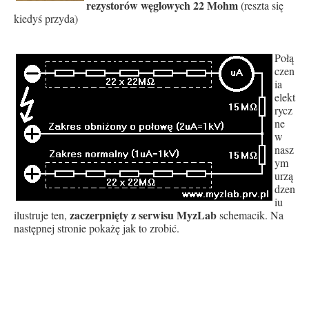
rezystorów węglowych 22 Mohm
(reszta się
kiedyś przyda)
Połą
czen
ia
elekt
rycz
ne
w
nasz
ym
urzą
dzen
iu
zaczerpnięty z serwisu MyzLab
ilustruje ten,
schemacik. Na
następnej stronie pokażę jak to zrobić.