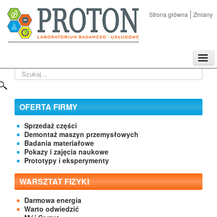
Strona główna
Zmiany
TPL
Szukaj...
Sklep
Nasze imprezy naukowe
Kontakt
OFERTA FIRMY
O Firmie
Sprzedaż części
Demontaż maszyn przemysłowych
Badania materiałowe
Pokazy i zajęcia naukowe
Prototypy i eksperymenty
WARSZTAT FIZYKI
Darmowa energia
Warto odwiedzić