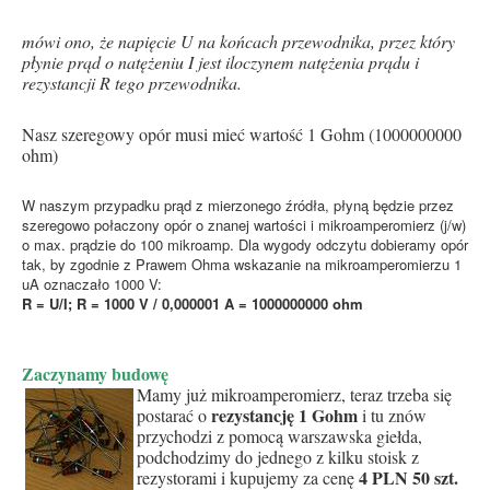
mówi ono, że napięcie U na końcach przewodnika, przez który
płynie prąd o natężeniu I jest iloczynem natężenia prądu i
rezystancji R tego przewodnika.
Nasz szeregowy opór musi mieć wartość 1 Gohm (1000000000
ohm)
W naszym przypadku prąd z mierzonego źródła, płyną będzie przez
szeregowo połaczony opór o znanej wartości i mikroamperomierz (j/w)
o max. prądzie do 100 mikroamp. Dla wygody odczytu dobieramy opór
tak, by zgodnie z Prawem Ohma wskazanie na mikroamperomierzu 1
uA oznaczało 1000 V:
R = U/I; R = 1000 V / 0,000001 A = 1000000000 ohm
Zaczynamy budowę
Mamy już mikroamperomierz, teraz trzeba się
rezystancję 1 Gohm
postarać o
i tu znów
przychodzi z pomocą warszawska giełda,
podchodzimy do jednego z kilku stoisk z
4 PLN 50 szt.
rezystorami i kupujemy za cenę