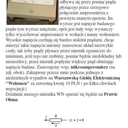
odbywa się przez pomiar prądu
płynącego przez szeregowe
połączenie amperomierza z
pewnym znanym oporem. Im
wyższe jest napięcie badanego
prądu tym wyższe natężenie, opór jest stały więc wystarczy
tylko wycechować amperomierz w woltach i mamy woltomierz.
Wysokie napięcia cechują się bardzo niskimi prądami, chcąc
mierzyć takie napięcia musimy zastosować układ niezwykle
czuły, tak żeby prądy płynace przez miernik ograniczyć do
minimum, jeśli tego nie zrobimy, pomiar będzie niedokładny lub
niemożliwy, przez miernik popłynie większy prąd obniżając
mikroamperomierz
napięcie badane. Zastosujemy więc
(na
zdj. obok). Zakupiony przeze mnie podczas jednego z
Warszawską Giełdę Elektroniczną
niedzielnych wypadów na
"Wolumen"
za zawrotną kwotę 10 PLN ( po kilku chwilach
negocjacji:)
Prawie
Działanie naszego miernika WN opierać się będzie na
Ohma