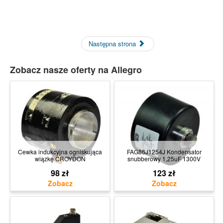
Następna strona
Zobacz nasze oferty na Allegro
Cewka indukcyjna ogniskująca
FAG86J1254J Kondensator
wiązkę CROYDON
snubberowy 1,25uF 1300V
98 zł
123 zł