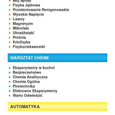
Mój Sprzęt
Fizyka Jądrowa
Promieniowanie Rentgenowskie
Wysokie Napięcie
Lasery
Magnetyzm
Mikrofale
Ultradźwięki
Próżnia
Kriofizyka
Fizykociekawostki
WARSZTAT CHEMII
Eksperymenty w kuchni
Bezpieczeństwo
Chemia Analityczna
Chemia Ogólna
Pirotechnika
Efektowne Eksperymenty
Warto Odwiedzić
AUTOMATYKA