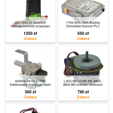
ASL1600-20 Sensirion
1769-SDN Allen-Bradley
Masowy kontroler przepływu
DeviceNet Scanner PLC
1350 zł
550 zł
AV4000-04-5D-Q SMC
L25G-SB-12,000-M5-ABZC-
Elektrozawór miękkiego startu
8830 BEI enkoder inkrement.
300 zł
790 zł