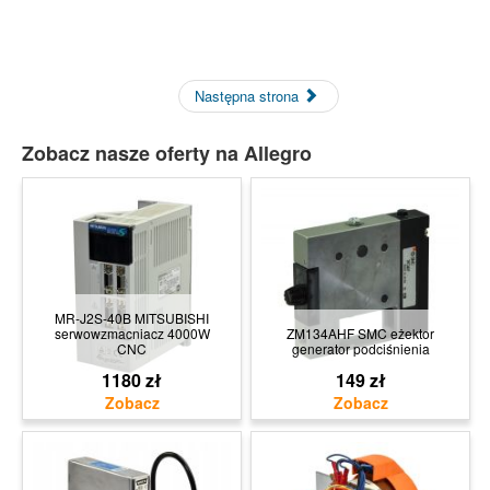
Następna strona
Zobacz nasze oferty na Allegro
MR-J2S-40B MITSUBISHI
serwowzmacniacz 4000W
ZM134AHF SMC eżektor
CNC
generator podciśnienia
1180 zł
149 zł