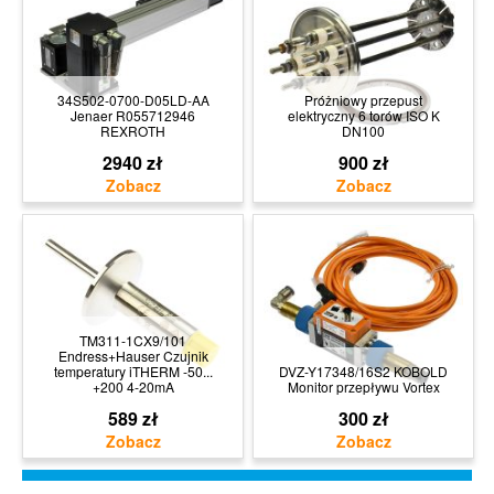
34S502-0700-D05LD-AA
Próżniowy przepust
Jenaer R055712946
elektryczny 6 torów ISO K
REXROTH
DN100
2940 zł
900 zł
TM311-1CX9/101
Endress+Hauser Czujnik
temperatury iTHERM -50...
DVZ-Y17348/16S2 KOBOLD
+200 4-20mA
Monitor przepływu Vortex
589 zł
300 zł