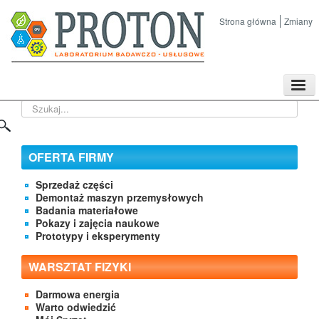
Strona główna
Zmiany
TPL
Szukaj...
Sklep
Nasze imprezy naukowe
Kontakt
OFERTA FIRMY
O Firmie
Sprzedaż części
Demontaż maszyn przemysłowych
Badania materiałowe
Pokazy i zajęcia naukowe
Prototypy i eksperymenty
WARSZTAT FIZYKI
Darmowa energia
Warto odwiedzić