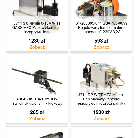
8711 3,0 Nl/min 0-10V WITT
61-200095-041 SBA 700-0099
GASS MFC Masowy kontroler
Regulowany transformator z
przepływu tlenu
napędem 0-230V 3,2A
1230 zł
593 zł
8711 DP WITT MFC Metan i
43F4B-05-104 HAYDON
Tlen Masowy kontroler
Switch aktuator silnik krokowy
przepływu mieszacz palnika
285 zł
1230 zł