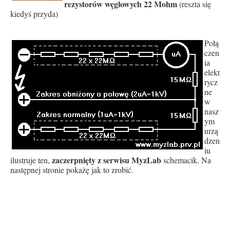
rezystorów węglowych 22 Mohm
(reszta się
kiedyś przyda)
Połą
czen
ia
elekt
rycz
ne
w
nasz
ym
urzą
dzen
iu
zaczerpnięty z serwisu MyzLab
ilustruje ten,
schemacik. Na
następnej stronie pokażę jak to zrobić.