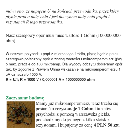
mówi ono, że napięcie U na końcach przewodnika, przez który
płynie prąd o natężeniu I jest iloczynem natężenia prądu i
rezystancji R tego przewodnika.
Nasz szeregowy opór musi mieć wartość 1 Gohm (1000000000
ohm)
W naszym przypadku prąd z mierzonego źródła, płyną będzie przez
szeregowo połaczony opór o znanej wartości i mikroamperomierz (j/w)
o max. prądzie do 100 mikroamp. Dla wygody odczytu dobieramy opór
tak, by zgodnie z Prawem Ohma wskazanie na mikroamperomierzu 1
uA oznaczało 1000 V:
R = U/I; R = 1000 V / 0,000001 A = 1000000000 ohm
Zaczynamy budowę
Mamy już mikroamperomierz, teraz trzeba się
rezystancję 1 Gohm
postarać o
i tu znów
przychodzi z pomocą warszawska giełda,
podchodzimy do jednego z kilku stoisk z
4 PLN 50 szt.
rezystorami i kupujemy za cenę