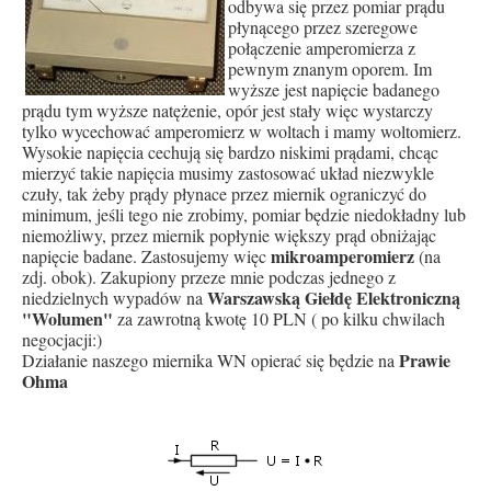
odbywa się przez pomiar prądu
płynącego przez szeregowe
połączenie amperomierza z
pewnym znanym oporem. Im
wyższe jest napięcie badanego
prądu tym wyższe natężenie, opór jest stały więc wystarczy
tylko wycechować amperomierz w woltach i mamy woltomierz.
Wysokie napięcia cechują się bardzo niskimi prądami, chcąc
mierzyć takie napięcia musimy zastosować układ niezwykle
czuły, tak żeby prądy płynace przez miernik ograniczyć do
minimum, jeśli tego nie zrobimy, pomiar będzie niedokładny lub
niemożliwy, przez miernik popłynie większy prąd obniżając
mikroamperomierz
napięcie badane. Zastosujemy więc
(na
zdj. obok). Zakupiony przeze mnie podczas jednego z
Warszawską Giełdę Elektroniczną
niedzielnych wypadów na
"Wolumen"
za zawrotną kwotę 10 PLN ( po kilku chwilach
negocjacji:)
Prawie
Działanie naszego miernika WN opierać się będzie na
Ohma