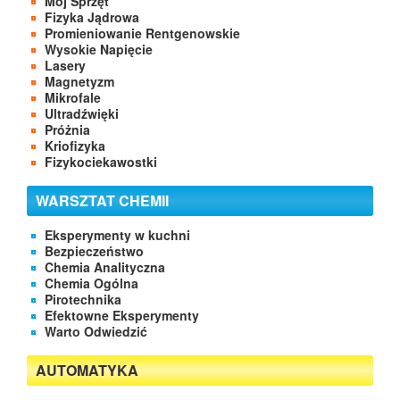
Mój Sprzęt
Fizyka Jądrowa
Promieniowanie Rentgenowskie
Wysokie Napięcie
Lasery
Magnetyzm
Mikrofale
Ultradźwięki
Próżnia
Kriofizyka
Fizykociekawostki
WARSZTAT CHEMII
Eksperymenty w kuchni
Bezpieczeństwo
Chemia Analityczna
Chemia Ogólna
Pirotechnika
Efektowne Eksperymenty
Warto Odwiedzić
AUTOMATYKA