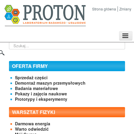
Strona główna
Zmiany
TPL
Szukaj...
Sklep
Nasze imprezy naukowe
Kontakt
OFERTA FIRMY
O Firmie
Sprzedaż części
Demontaż maszyn przemysłowych
Badania materiałowe
Pokazy i zajęcia naukowe
Prototypy i eksperymenty
WARSZTAT FIZYKI
Darmowa energia
Warto odwiedzić