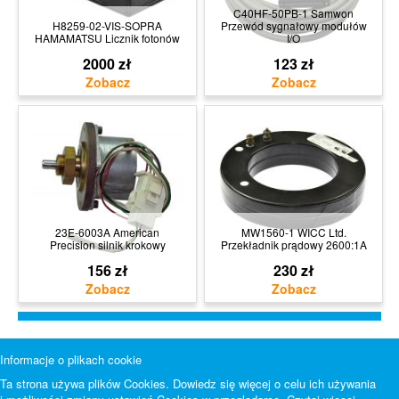
C40HF-50PB-1 Samwon
H8259-02-VIS-SOPRA
Przewód sygnałowy modułów
HAMAMATSU Licznik fotonów
I/O
2000 zł
123 zł
23E-6003A American
MW1560-1 WICC Ltd.
Precision silnik krokowy
Przekładnik prądowy 2600:1A
156 zł
230 zł
Informacje o plikach cookie
Ta strona używa plików Cookies. Dowiedz się więcej o celu ich używania