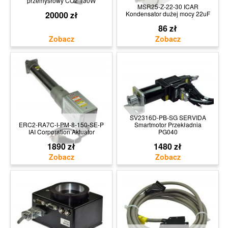
przemysłowy CO2 130W
MSR25-Z-22-30 ICAR
20000 zł
Kondensator dużej mocy 22uF
86 zł
SV2316D-PB-SG SERVIDA
ERC2-RA7C-I-PM-8-150-SE-P
Smartmotor Przekładnia
IAI Corporation Aktuator
PG040
1890 zł
1480 zł