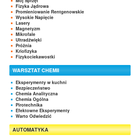
Mój Sprzęt
Fizyka Jądrowa
Promieniowanie Rentgenowskie
Wysokie Napięcie
Lasery
Magnetyzm
Mikrofale
Ultradźwięki
Próżnia
Kriofizyka
Fizykociekawostki
WARSZTAT CHEMII
Eksperymenty w kuchni
Bezpieczeństwo
Chemia Analityczna
Chemia Ogólna
Pirotechnika
Efektowne Eksperymenty
Warto Odwiedzić
AUTOMATYKA