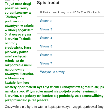
Spis treści
To już nasz drugi
pokaz naukowy
II Pokaz naukowy w ZSP Nr 2 w Pionkach.
zorganizowany w
"Zielonym"
Strona 2
podczas dni
otwartych w szkole,
Strona 3
w której spędziłem
5 lat ucząc się na
Strona 4
kierunku Technik
ochrony
Strona 5
środowiska. Nasz
pierwszy pokaz
Strona 6
miał zachęcać
młodzież do
Strona 7
rozpoczęcia nauki
na ponownie
Wszystkie strony
otwartym kierunku,
w którym się
kształciłem lecz
niestety opór materii był zbyt wielki i kandydatów zgłosiło się jak
na lekarstwo. W tym roku nawet nie podjęto próby reanimacji
kierunku, ale pokazy tak bardzo się podobały, że postanowiliśmy
przeprowadzić je raz jeszcze.
Oczywiście nie była to wierna kopia pierwszych zajęć, spróbowaliśmy