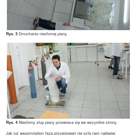
Rys. 3
Dmuchanie niesfornej piany.
Rys. 4
Niesforny słup piany przewraca się we wszystkie strony.
Jak już wspomniałem faza przygotowań nie szła nam najlepiej.