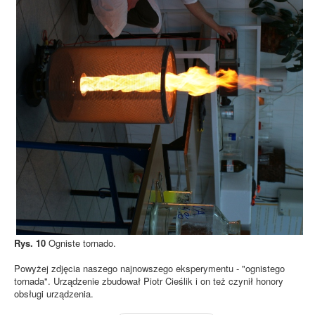
Rys. 10
Ogniste tornado.
Powyżej zdjęcia naszego najnowszego eksperymentu - "ognistego
tornada". Urządzenie zbudował Piotr Cieślik i on też czynił honory
obsługi urządzenia.