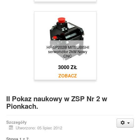
HF-SP202B MITSUBISHI
serwomotor 2kW Nowy
CNC
3000 ZŁ
II Pokaz naukowy w ZSP Nr 2 w
Pionkach.
Szczegóły
Utworzono: 05 lipiec 2012
Strona 1 z 7