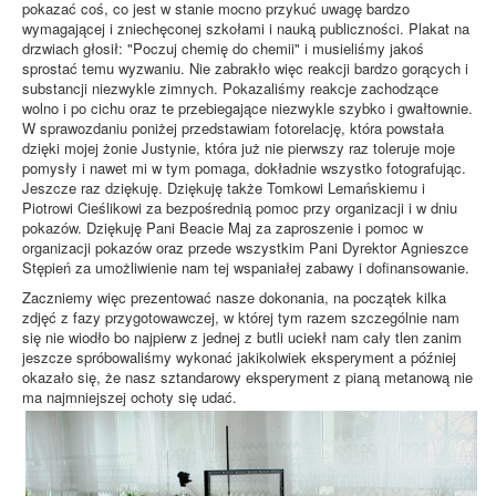
pokazać coś, co jest w stanie mocno przykuć uwagę bardzo
wymagającej i zniechęconej szkołami i nauką publiczności. Plakat na
drzwiach głosił: "Poczuj chemię do chemii" i musieliśmy jakoś
sprostać temu wyzwaniu. Nie zabrakło więc reakcji bardzo gorących i
substancji niezwykle zimnych. Pokazaliśmy reakcje zachodzące
wolno i po cichu oraz te przebiegające niezwykle szybko i gwałtownie.
W sprawozdaniu poniżej przedstawiam fotorelację, która powstała
dzięki mojej żonie Justynie, która już nie pierwszy raz toleruje moje
pomysły i nawet mi w tym pomaga, dokładnie wszystko fotografując.
Jeszcze raz dziękuję. Dziękuję także Tomkowi Lemańskiemu i
Piotrowi Cieślikowi za bezpośrednią pomoc przy organizacji i w dniu
pokazów. Dziękuję Pani Beacie Maj za zaproszenie i pomoc w
organizacji pokazów oraz przede wszystkim Pani Dyrektor Agnieszce
Stępień za umożliwienie nam tej wspaniałej zabawy i dofinansowanie.
Zaczniemy więc prezentować nasze dokonania, na początek kilka
zdjęć z fazy przygotowawczej, w której tym razem szczególnie nam
się nie wiodło bo najpierw z jednej z butli uciekł nam cały tlen zanim
jeszcze spróbowaliśmy wykonać jakikolwiek eksperyment a później
okazało się, że nasz sztandarowy eksperyment z pianą metanową nie
ma najmniejszej ochoty się udać.