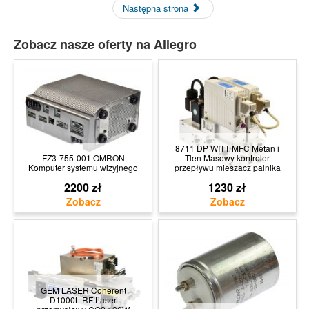
Następna strona
Zobacz nasze oferty na Allegro
8711 DP WITT MFC Metan i
FZ3-755-001 OMRON
Tlen Masowy kontroler
Komputer systemu wizyjnego
przepływu mieszacz palnika
2200 zł
1230 zł
GEM LASER Coherent
D1000L-RF Laser