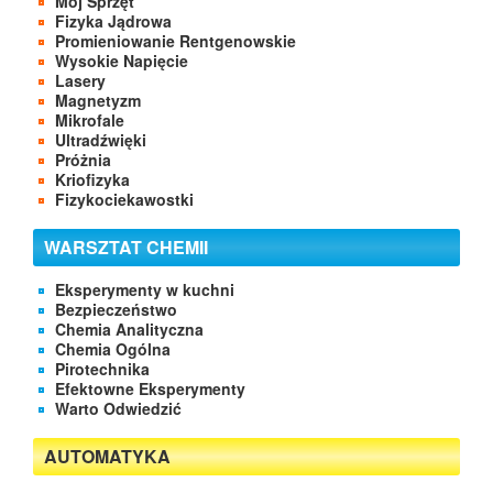
Mój Sprzęt
Fizyka Jądrowa
Promieniowanie Rentgenowskie
Wysokie Napięcie
Lasery
Magnetyzm
Mikrofale
Ultradźwięki
Próżnia
Kriofizyka
Fizykociekawostki
WARSZTAT CHEMII
Eksperymenty w kuchni
Bezpieczeństwo
Chemia Analityczna
Chemia Ogólna
Pirotechnika
Efektowne Eksperymenty
Warto Odwiedzić
AUTOMATYKA