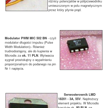
różnicy potencjałów w półprzewodniku
umieszczonym w polu magnetycznym
przez który płynie prąd.
Modulator PWM MIC 502 BN
- czyli
modulator długości impulsu (Pulse
Width Modulation)> Również
trudnodostępny, ale do kupienia w
Microdis za
ok. 11 PLN
. Wytwarza
sygnał prostokątny o wypełnieniu
proporcjonalnym do podanego na pin
Nr 1 napięcia.
Serwosterownik LMD
18201 - 3A, 55V
. Najdroższy
element projektu. W Microdis
kosztuje ok.
80 PLN
, na