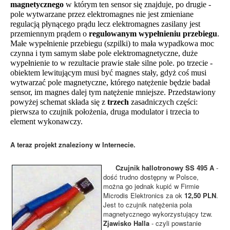
magnetycznego
w którym ten sensor się znajduje, po drugie -
pole wytwarzane przez elektromagnes nie jest zmieniane
regulacją płynącego prądu lecz elektromagnes zasilany jest
przemiennym prądem o
regulowanym wypełnieniu przebiegu
.
Małe wypełnienie przebiegu (szpilki) to mała wypadkowa moc
czynna i tym samym słabe pole elektromagnetyczne, duże
wypełnienie to w rezultacie prawie stałe silne pole. po trzecie -
obiektem lewitującym musi być magnes stały, gdyż coś musi
wytwarzać pole magnetyczne, którego natężenie będzie badał
sensor, im magnes dalej tym natężenie mniejsze. Przedstawiony
powyżej schemat składa się z
trzech
zasadniczych części:
pierwsza to czujnik położenia, druga modulator i trzecia to
element wykonawczy.
A teraz projekt znaleziony w Internecie.
Czujnik hallotronowy SS 495 A
-
dość trudno dostępny w Polsce,
można go jednak kupić w Firmie
Microdis Elektronics za ok
12,50 PLN
.
Jest to czujnik natężenia pola
magnetycznego wykorzystujący tzw.
Zjawisko Halla
- czyli powstanie