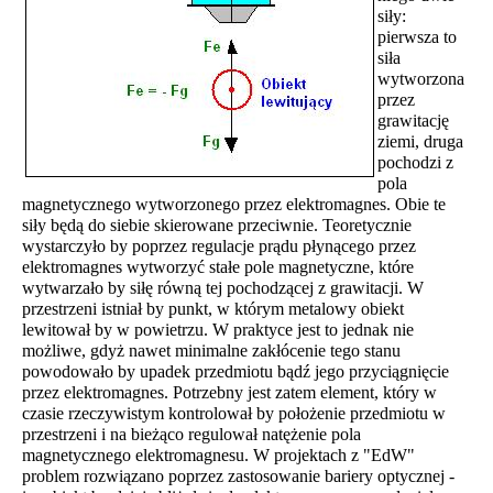
siły:
pierwsza to
siła
wytworzona
przez
grawitację
ziemi, druga
pochodzi z
pola
magnetycznego wytworzonego przez elektromagnes. Obie te
siły będą do siebie skierowane przeciwnie. Teoretycznie
wystarczyło by poprzez regulacje prądu płynącego przez
elektromagnes wytworzyć stałe pole magnetyczne, które
wytwarzało by siłę równą tej pochodzącej z grawitacji. W
przestrzeni istniał by punkt, w którym metalowy obiekt
lewitował by w powietrzu. W praktyce jest to jednak nie
możliwe, gdyż nawet minimalne zakłócenie tego stanu
powodowało by upadek przedmiotu bądź jego przyciągnięcie
przez elektromagnes. Potrzebny jest zatem element, który w
czasie rzeczywistym kontrolował by położenie przedmiotu w
przestrzeni i na bieżąco regulował natężenie pola
magnetycznego elektromagnesu. W projektach z "EdW"
problem rozwiązano poprzez zastosowanie bariery optycznej -