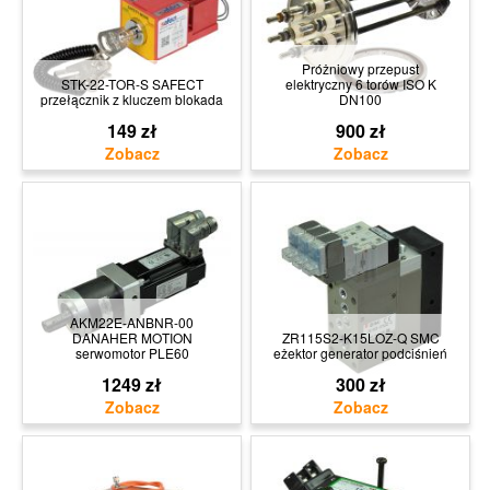
Próżniowy przepust
STK-22-TOR-S SAFECT
elektryczny 6 torów ISO K
przełącznik z kluczem blokada
DN100
149 zł
900 zł
AKM22E-ANBNR-00
DANAHER MOTION
ZR115S2-K15LOZ-Q SMC
serwomotor PLE60
eżektor generator podciśnień
1249 zł
300 zł