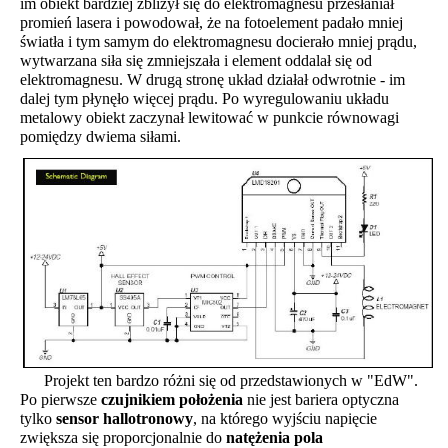
im obiekt bardziej zbliżył się do elektromagnesu przesłaniał
promień lasera i powodował, że na fotoelement padało mniej
światła i tym samym do elektromagnesu docierało mniej prądu,
wytwarzana siła się zmniejszała i element oddalał się od
elektromagnesu. W drugą stronę układ działał odwrotnie - im
dalej tym płynęło więcej prądu. Po wyregulowaniu układu
metalowy obiekt zaczynał lewitować w punkcie równowagi
pomiędzy dwiema siłami.
Projekt ten bardzo różni się od przedstawionych w "EdW".
Po pierwsze
czujnikiem położenia
nie jest bariera optyczna
tylko
sensor hallotronowy
, na którego wyjściu napięcie
zwiększa się proporcjonalnie do
natężenia pola