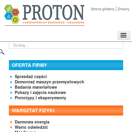
Strona główna
Zmiany
TPL
Szukaj...
Sklep
Nasze imprezy naukowe
Kontakt
OFERTA FIRMY
O Firmie
Sprzedaż części
Demontaż maszyn przemysłowych
Badania materiałowe
Pokazy i zajęcia naukowe
Prototypy i eksperymenty
WARSZTAT FIZYKI
Darmowa energia
Warto odwiedzić