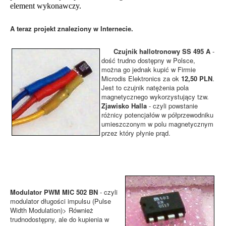
element wykonawczy.
A teraz projekt znaleziony w Internecie.
Czujnik hallotronowy SS 495 A
-
dość trudno dostępny w Polsce,
można go jednak kupić w Firmie
Microdis Elektronics za ok
12,50 PLN
.
Jest to czujnik natężenia pola
magnetycznego wykorzystujący tzw.
Zjawisko Halla
- czyli powstanie
różnicy potencjałów w półprzewodniku
umieszczonym w polu magnetycznym
przez który płynie prąd.
Modulator PWM MIC 502 BN
- czyli
modulator długości impulsu (Pulse
Width Modulation)> Również
trudnodostępny, ale do kupienia w