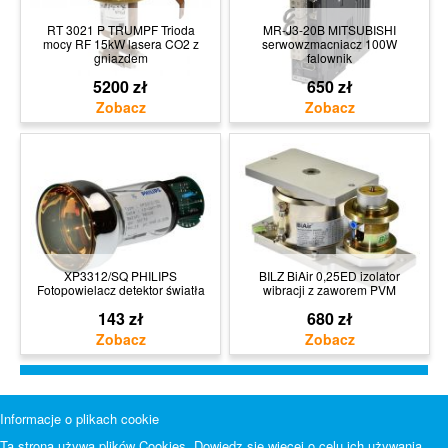
RT 3021 P TRUMPF Trioda
MR-J3-20B MITSUBISHI
mocy RF 15kW lasera CO2 z
serwowzmacniacz 100W
gniazdem
falownik
5200 zł
650 zł
XP3312/SQ PHILIPS
BILZ BiAir 0,25ED izolator
Fotopowielacz detektor światła
wibracji z zaworem PVM
143 zł
680 zł
Informacje o plikach cookie
Ta strona używa plików Cookies. Dowiedz się więcej o celu ich używania