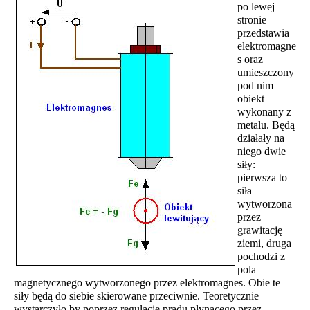
po lewej
stronie
przedstawia
elektromagne
s oraz
umieszczony
pod nim
obiekt
wykonany z
metalu. Będą
działały na
niego dwie
siły:
pierwsza to
siła
wytworzona
przez
grawitację
ziemi, druga
pochodzi z
pola
magnetycznego wytworzonego przez elektromagnes. Obie te
siły będą do siebie skierowane przeciwnie. Teoretycznie
wystarczyło by poprzez regulacje prądu płynącego przez