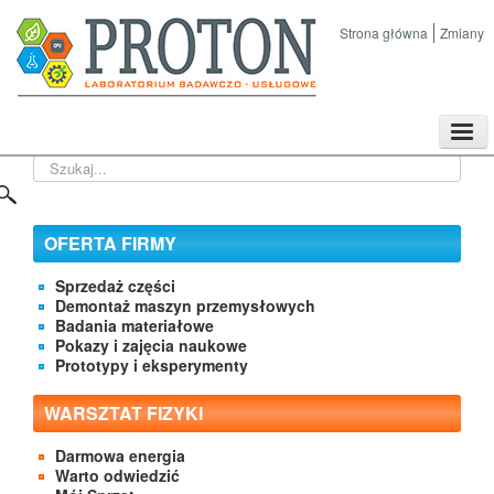
Strona główna
Zmiany
TPL
Szukaj...
Sklep
Nasze imprezy naukowe
Kontakt
OFERTA FIRMY
O Firmie
Sprzedaż części
Demontaż maszyn przemysłowych
Badania materiałowe
Pokazy i zajęcia naukowe
Prototypy i eksperymenty
WARSZTAT FIZYKI
Darmowa energia
Warto odwiedzić