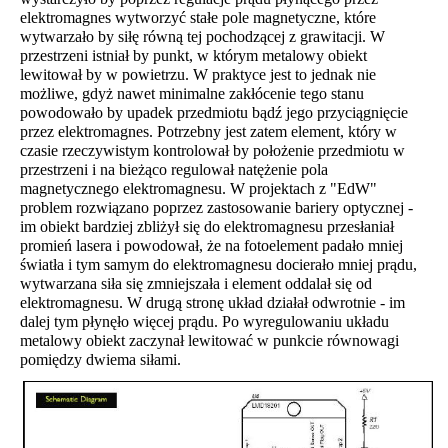
elektromagnes wytworzyć stałe pole magnetyczne, które
wytwarzało by siłę równą tej pochodzącej z grawitacji. W
przestrzeni istniał by punkt, w którym metalowy obiekt
lewitował by w powietrzu. W praktyce jest to jednak nie
możliwe, gdyż nawet minimalne zakłócenie tego stanu
powodowało by upadek przedmiotu bądź jego przyciągnięcie
przez elektromagnes. Potrzebny jest zatem element, który w
czasie rzeczywistym kontrolował by położenie przedmiotu w
przestrzeni i na bieżąco regulował natężenie pola
magnetycznego elektromagnesu. W projektach z "EdW"
problem rozwiązano poprzez zastosowanie bariery optycznej -
im obiekt bardziej zbliżył się do elektromagnesu przesłaniał
promień lasera i powodował, że na fotoelement padało mniej
światła i tym samym do elektromagnesu docierało mniej prądu,
wytwarzana siła się zmniejszała i element oddalał się od
elektromagnesu. W drugą stronę układ działał odwrotnie - im
dalej tym płynęło więcej prądu. Po wyregulowaniu układu
metalowy obiekt zaczynał lewitować w punkcie równowagi
pomiędzy dwiema siłami.