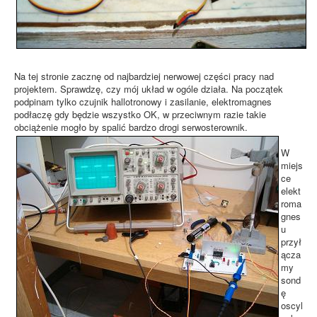
Na tej stronie zacznę od najbardziej nerwowej części pracy nad
projektem. Sprawdzę, czy mój układ w ogóle działa. Na początek
podpinam tylko czujnik hallotronowy i zasilanie, elektromagnes
podłaczę gdy będzie wszystko OK, w przeciwnym razie takie
obciążenie mogło by spalić bardzo drogi serwosterownik.
W
miejs
ce
elekt
roma
gnes
u
przył
ącza
my
sond
ę
oscyl