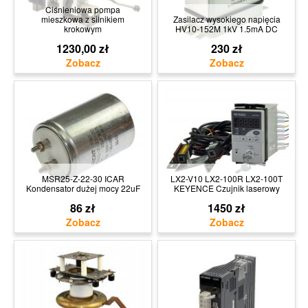
Ciśnieniowa pompa
mieszkowa z silnikiem
Zasilacz wysokiego napięcia
krokowym
HV10-152M 1kV 1.5mA DC
1230,00 zł
230 zł
MSR25-Z-22-30 ICAR
LX2-V10 LX2-100R LX2-100T
Kondensator dużej mocy 22uF
KEYENCE Czujnik laserowy
86 zł
1450 zł