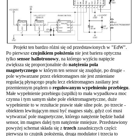
Projekt ten bardzo różni się od przedstawionych w "EdW".
Po pierwsze
czujnikiem położenia
nie jest bariera optyczna
tylko
sensor hallotronowy
, na którego wyjściu napięcie
zwiększa się proporcjonalnie do
natężenia pola
magnetycznego
w którym ten sensor się znajduje, po drugie -
pole wytwarzane przez elektromagnes nie jest zmieniane
regulacją płynącego prądu lecz elektromagnes zasilany jest
przemiennym prądem o
regulowanym wypełnieniu przebiegu
.
Małe wypełnienie przebiegu (szpilki) to mała wypadkowa moc
czynna i tym samym słabe pole elektromagnetyczne, duże
wypełnienie to w rezultacie prawie stałe silne pole. po trzecie -
obiektem lewitującym musi być magnes stały, gdyż coś musi
wytwarzać pole magnetyczne, którego natężenie będzie badał
sensor, im magnes dalej tym natężenie mniejsze. Przedstawiony
powyżej schemat składa się z
trzech
zasadniczych części:
pierwsza to czujnik położenia, druga modulator i trzecia to