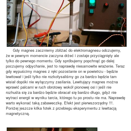
Gdy magnes zaczniemy zbliżać do elektromagnesu odczujemy,
że w pewnym momencie zaczyna drżeć i zostaje przyciągnięty ale
tylko do pewnego momentu. Gdy spróbujemy popchnąć go dalej
poczujemy odpychanie, jest to naprawdę niesamowite wrażenie. Teraz
gdy wypuścimy magnes z ręki pozostanie on w powietrzu - będzie
lewitował i jeśli tylko nie rozkołysaliśmy go za bardzo będzie tam
wisiał dopóki nie wyłączymy zasilania. Lewitujący magnes można
wprawić palcami w ruch obrotowy wokół pionowej osi i jeśli nie
rozhuśta się za bardzo będzie obracał się bardzo długo, gdyż nie
wytraci energii w wyniku tarcia, którego tu po prostu nie ma. Naprawdę
warto wykonać taką zabaweczkę. Efekt jest pierwszorzędny !!!.
Poniżej jeszcze kilka fotek z przebiegu eksperymentu z lewitacją
magnetyczną.