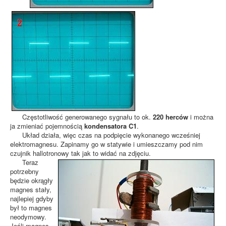
Częstotliwość generowanego sygnału to ok.
220 herców
i można
ja zmieniać pojemnością
kondensatora C1
.
Układ działa, więc czas na podpięcie wykonanego wcześniej
elektromagnesu. Zapinamy go w statywie i umieszczamy pod nim
czujnik hallotronowy tak jak to widać na zdjęciu.
Teraz
potrzebny
będzie okrągły
magnes stały,
najlepiej gdyby
był to magnes
neodymowy.
Jeśli magnes