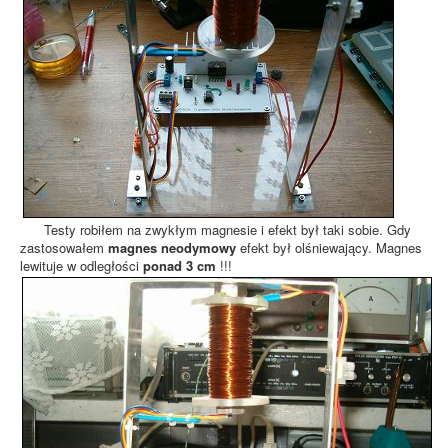
Testy robiłem na zwykłym magnesie i efekt był taki sobie. Gdy
zastosowałem
magnes neodymowy
efekt był olśniewający. Magnes
lewituje w odległości
ponad 3 cm
!!!