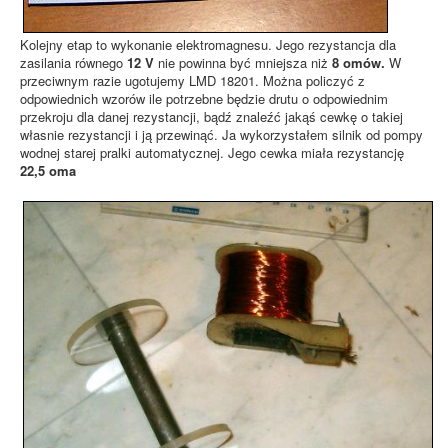
Kolejny etap to wykonanie elektromagnesu. Jego rezystancja dla
zasilania równego
12 V
nie powinna być mniejsza niż
8 omów.
W
przeciwnym razie ugotujemy LMD 18201. Można policzyć z
odpowiednich wzorów ile potrzebne będzie drutu o odpowiednim
przekroju dla danej rezystancji, bądź znaleźć jakąś cewkę o takiej
własnie rezystancji i ją przewinąć. Ja wykorzystałem silnik od pompy
wodnej starej pralki automatycznej. Jego cewka miała rezystancję
22,5 oma