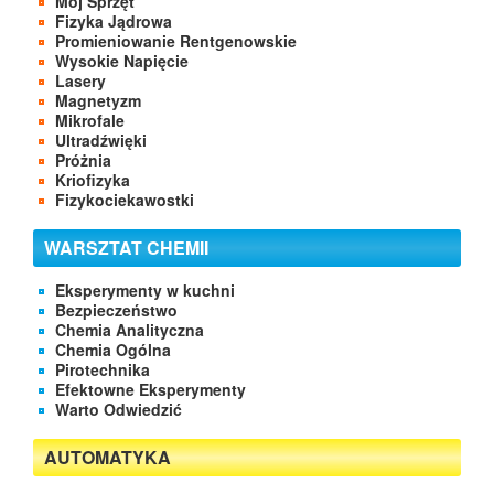
Mój Sprzęt
Fizyka Jądrowa
Promieniowanie Rentgenowskie
Wysokie Napięcie
Lasery
Magnetyzm
Mikrofale
Ultradźwięki
Próżnia
Kriofizyka
Fizykociekawostki
WARSZTAT CHEMII
Eksperymenty w kuchni
Bezpieczeństwo
Chemia Analityczna
Chemia Ogólna
Pirotechnika
Efektowne Eksperymenty
Warto Odwiedzić
AUTOMATYKA