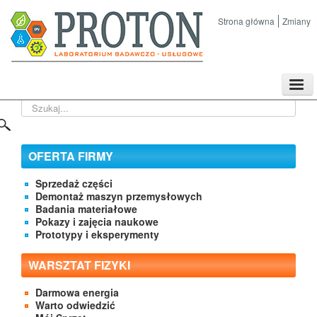
Strona główna
Zmiany
TPL
Szukaj...
Sklep
Nasze imprezy naukowe
Kontakt
OFERTA FIRMY
O Firmie
Sprzedaż części
Demontaż maszyn przemysłowych
Badania materiałowe
Pokazy i zajęcia naukowe
Prototypy i eksperymenty
WARSZTAT FIZYKI
Darmowa energia
Warto odwiedzić