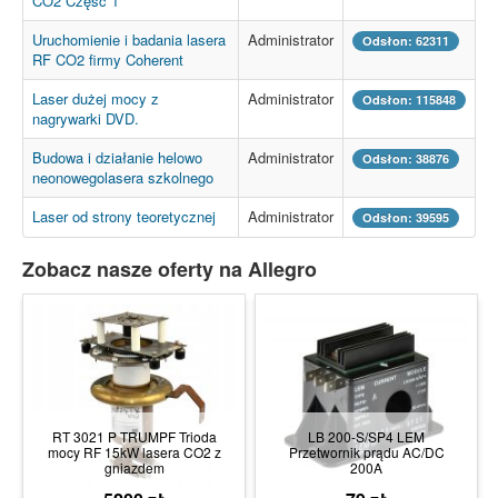
CO2 Część 1
Uruchomienie i badania lasera
Administrator
Odsłon: 62311
RF CO2 firmy Coherent
Laser dużej mocy z
Administrator
Odsłon: 115848
nagrywarki DVD.
Budowa i działanie helowo
Administrator
Odsłon: 38876
neonowegolasera szkolnego
Laser od strony teoretycznej
Administrator
Odsłon: 39595
Zobacz nasze oferty na Allegro
RT 3021 P TRUMPF Trioda
LB 200-S/SP4 LEM
mocy RF 15kW lasera CO2 z
Przetwornik prądu AC/DC
gniazdem
200A