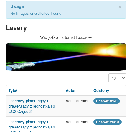
×
Uwaga
No Images or Galleries Found
Lasery
Wszystko na temat Leserów
Pokaż #
Tytuł
Autor
Odsłony
Laserowy ploter tnący i
Administrator
Odsłon: 8920
grawerujący z jednostką RF
CO2 Część 2
Laserowy ploter tnący i
Administrator
Odsłon: 28498
grawerujący z jednostką RF