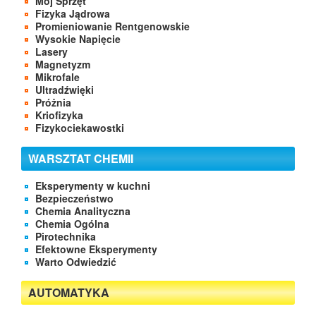
Mój Sprzęt
Fizyka Jądrowa
Promieniowanie Rentgenowskie
Wysokie Napięcie
Lasery
Magnetyzm
Mikrofale
Ultradźwięki
Próżnia
Kriofizyka
Fizykociekawostki
WARSZTAT CHEMII
Eksperymenty w kuchni
Bezpieczeństwo
Chemia Analityczna
Chemia Ogólna
Pirotechnika
Efektowne Eksperymenty
Warto Odwiedzić
AUTOMATYKA