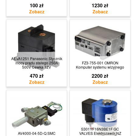
100 zł
1230 zł
AEVA1251 Panasonic Stycznik
mocy prądu stałego 250A
FZ3-755-001 OMRON
500V Cewka 12V
Komputer systemu wizyjnego
470 zł
2200 zł
S301YF16N3BE1F GC
AV4000-04-5D-Q SMC
VALVES Elektrozawór NZ