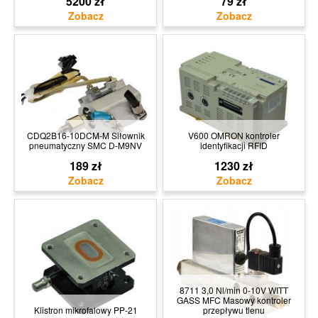
5200 zł
79 zł
CDQ2B16-10DCM-M Siłownik
V600 OMRON kontroler
pneumatyczny SMC D-M9NV
identyfikacji RFID
189 zł
1230 zł
8711 3,0 Nl/min 0-10V WITT
GASS MFC Masowy kontroler
Klistron mikrofalowy PP-21
przepływu tlenu