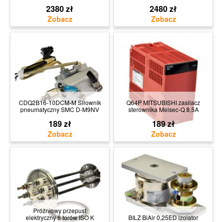
2380 zł
2480 zł
CDQ2B16-10DCM-M Siłownik
Q64P MITSUBISHI zasilacz
pneumatyczny SMC D-M9NV
sterownika Melsec-Q 8,5A
189 zł
189 zł
Próżniowy przepust
elektryczny 6 torów ISO K
BILZ BiAir 0,25ED izolator