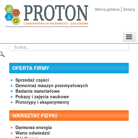
Strona główna
Zmiany
TPL
Szukaj...
Sklep
Nasze imprezy naukowe
Kontakt
OFERTA FIRMY
O Firmie
Sprzedaż części
Demontaż maszyn przemysłowych
Badania materiałowe
Pokazy i zajęcia naukowe
Prototypy i eksperymenty
WARSZTAT FIZYKI
Darmowa energia
Warto odwiedzić