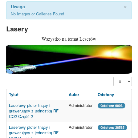
×
Uwaga
No Images or Galleries Found
Lasery
Wszystko na temat Leserów
Pokaż #
Tytuł
Autor
Odsłony
Laserowy ploter tnący i
Administrator
Odsłon: 9003
grawerujący z jednostką RF
CO2 Część 2
Laserowy ploter tnący i
Administrator
Odsłon: 28585
grawerujący z jednostką RF