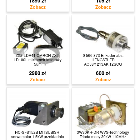
1890 zł
105 zł
ZX2-LDA41 OMRON ZX2-
0 566 873 Enkoder abs.
LD100L mikrometr laserowy
HENGSTLER
5um
AC58/1213AK.12SCG
2980 zł
600 zł
HC-SFS152B MITSUBISHI
3W30KH-DR WVS-Technology
serwomotor 1,5kW przekładnia
Trioda mocy 30kW 110MHz