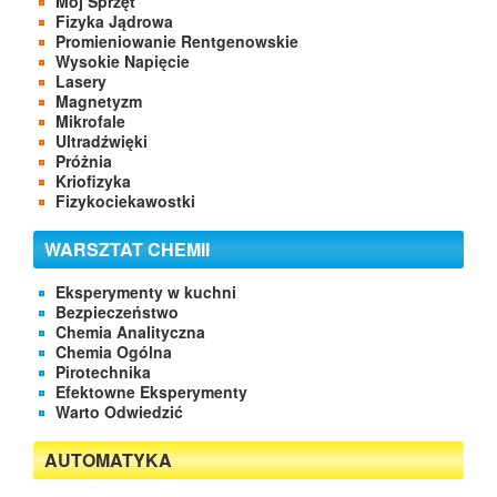
Mój Sprzęt
Fizyka Jądrowa
Promieniowanie Rentgenowskie
Wysokie Napięcie
Lasery
Magnetyzm
Mikrofale
Ultradźwięki
Próżnia
Kriofizyka
Fizykociekawostki
WARSZTAT CHEMII
Eksperymenty w kuchni
Bezpieczeństwo
Chemia Analityczna
Chemia Ogólna
Pirotechnika
Efektowne Eksperymenty
Warto Odwiedzić
AUTOMATYKA