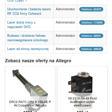
CO2 Część 1
Uruchomienie i badania lasera
Administrator
Odsłon: 62470
RF CO2 firmy Coherent
Laser dużej mocy z
Administrator
Odsłon: 115908
nagrywarki DVD.
Budowa i działanie helowo
Administrator
Odsłon: 38931
neonowegolasera szkolnego
Laser od strony teoretycznej
Administrator
Odsłon: 39634
Zobacz nasze oferty na Allegro
09-211H-04-45 Fluid
ERC2-RA7C-I-PM-8-150-SE-P
Automation szybki
IAI Corporation Aktuator
elektrozawór