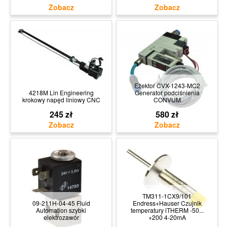
Eżektor CVX-1243-MC2
4218M Lin Engineering
Generator podciśnienia
krokowy napęd liniowy CNC
CONVUM
245 zł
580 zł
TM311-1CX9/101
09-211H-04-45 Fluid
Endress+Hauser Czujnik
Automation szybki
temperatury iTHERM -50...
elektrozawór
+200 4-20mA