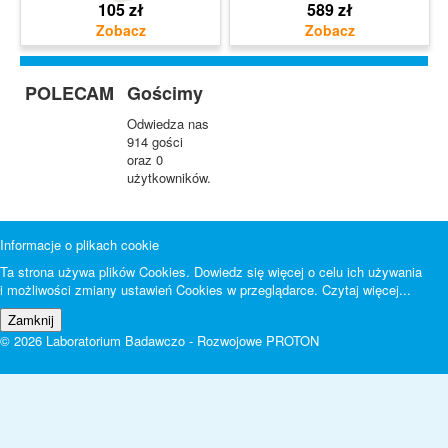
105 zł
589 zł
POLECAM
Gościmy
Odwiedza nas
914 gości
oraz 0
użytkowników.
Informacje o plikach cookie
Ta strona używa plików Cookies. Dowiedz się więcej o celu ich używania
i możliwości zmiany ustawień Cookies w przeglądarce.
Czytaj więcej...
© 2026 Laboratorium Badawczo - Rozwojowe PROTON