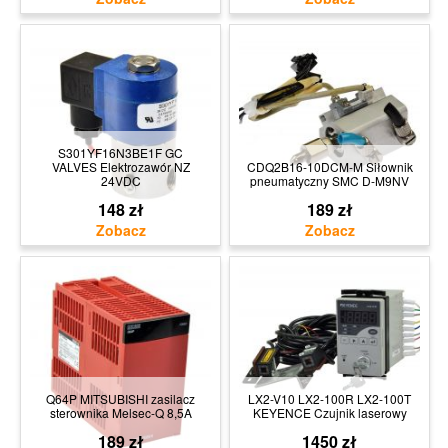
S301YF16N3BE1F GC
VALVES Elektrozawór NZ
CDQ2B16-10DCM-M Siłownik
24VDC
pneumatyczny SMC D-M9NV
148 zł
189 zł
Q64P MITSUBISHI zasilacz
LX2-V10 LX2-100R LX2-100T
sterownika Melsec-Q 8,5A
KEYENCE Czujnik laserowy
189 zł
1450 zł