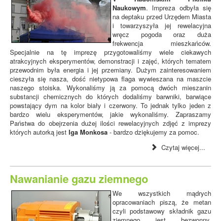
Naukowym
. Impreza odbyła się
na deptaku przed Urzędem Miasta
i towarzyszyła jej rewelacyjna
wręcz pogoda oraz duża
frekwencja mieszkańców.
Specjalnie na tę imprezę przygotowaliśmy wiele ciekawych
atrakcyjnych eksperymentów, demonstracji i zajęć, których tematem
przewodnim była energia i jej przemiany. Dużym zainteresowaniem
cieszyła się nasza, dość nietypowa flaga wywieszana na maszcie
naszego stoiska. Wykonaliśmy ją za pomocą dwóch mieszanin
substancji chemicznych do których dodaliśmy barwniki, barwiące
powstający dym na kolor biały i czerwony. To jednak tylko jeden z
bardzo wielu eksperymentów, jakie wykonaliśmy. Zapraszamy
Państwa do obejrzenia dużej ilości rewelacyjnych zdjęć z imprezy
których autorką jest
Iga Monkosa
- bardzo dziękujemy za pomoc.
Czytaj więcej...
Nawanianie gazu ziemnego
We wszystkich mądrych
opracowaniach piszą, że metan
czyli podstawowy składnik gazu
ziemnego jest bezwonny,