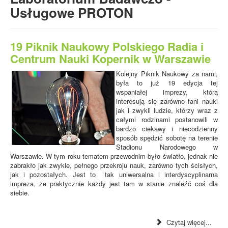
- Elementy budowy maszyn i wiele innych.
Usługowe PROTON
19 Piknik Naukowy Polskiego Radia i
Centrum Nauki Kopernik w Warszawie
Kolejny Piknik Naukowy za nami,
była to już 19 edycja tej
wspaniałej imprezy, którą
interesują się zarówno fani nauki
jak i zwykli ludzie, którzy wraz z
całymi rodzinami postanowili w
bardzo ciekawy i niecodzienny
sposób spędzić sobotę na terenie
Stadionu Narodowego w
Warszawie. W tym roku tematem przewodnim było światło, jednak nie
zabrakło jak zwykle, pełnego przekroju nauk, zarówno tych ścisłych,
jak i pozostałych. Jest to tak uniwersalna i interdyscyplinarna
impreza, że praktycznie każdy jest tam w stanie znaleźć coś dla
siebie.
Czytaj więcej...