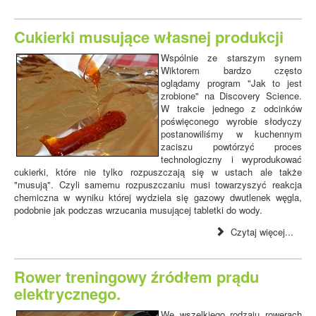
Cukierki musujące własnej produkcji
Wspólnie ze starszym synem
Wiktorem bardzo często
oglądamy program "Jak to jest
zrobione" na Discovery Science.
W trakcie jednego z odcinków
poświęconego wyrobie słodyczy
postanowiliśmy w kuchennym
zaciszu powtórzyć proces
technologiczny i wyprodukować
cukierki, które nie tylko rozpuszczają się w ustach ale także
"musują". Czyli samemu rozpuszczaniu musi towarzyszyć reakcja
chemiczna w wyniku której wydziela się gazowy dwutlenek węgla,
podobnie jak podczas wrzucania musującej tabletki do wody.
Czytaj więcej...
Rower treningowy źródłem prądu
elektrycznego.
We wszelkiego rodzaju rowerach