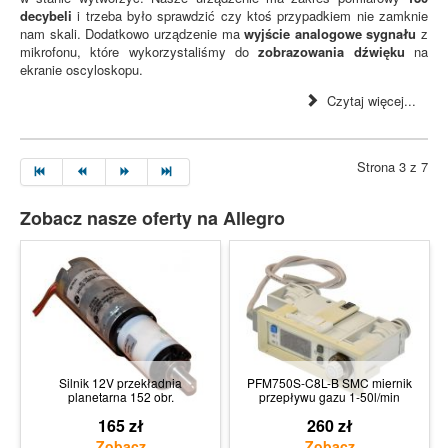
decybeli
i trzeba było sprawdzić czy ktoś przypadkiem nie zamknie
nam skali. Dodatkowo urządzenie ma
wyjście analogowe sygnału
z
mikrofonu, które wykorzystaliśmy do
zobrazowania dźwięku
na
ekranie oscyloskopu.
Czytaj więcej...
Strona 3 z 7
Zobacz nasze oferty na Allegro
Silnik 12V przekładnia
PFM750S-C8L-B SMC miernik
planetarna 152 obr.
przepływu gazu 1-50l/min
165 zł
260 zł