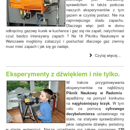
sprawdziłem to także podczas
naszych eksperymentów z tym
gazem w czystej postaci. Nie ma
najmniejszego śladu zapachu.
Dlaczego więc jeśli w domu
odkręcimy gazowy kurek w kuchence i gaz się nie zapali, natychmiast
czuć bardzo intensywny zapach ? Na 18 Pikniku Naukowym w
Warszawie mogliśmy zobaczyć i posłuchać dlaczego gaz ziemny
musi mieć zapach i jak się go nadaje.
Czytaj więcej...
Eksperymenty z dźwiękiem i nie tylko.
W trakcie przygotowywania
eksperymentów na najbliższy
Piknik Naukowy w Radomiu
wpadliśmy na pomysł konkursu
na
najgłośniejszy krzyk
. W tym
celu za pomocą
cyfrowego
decybelomierza
ustawionego na
stałe, na statywie sprawdzaliśmy
jakie natężenie dźwięku jesteśmy
w stanie wytworzyć. Nasze urządzenie ma zakres pomiarowy
130