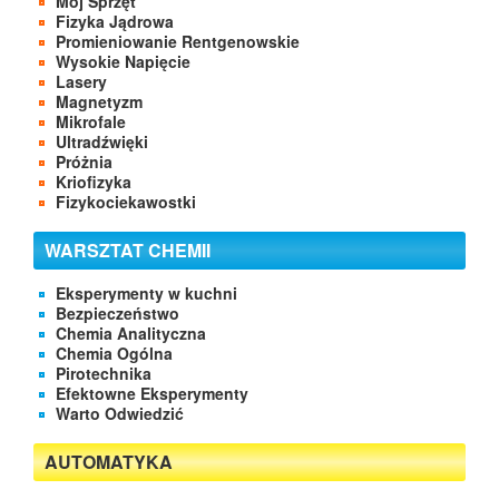
Mój Sprzęt
Fizyka Jądrowa
Promieniowanie Rentgenowskie
Wysokie Napięcie
Lasery
Magnetyzm
Mikrofale
Ultradźwięki
Próżnia
Kriofizyka
Fizykociekawostki
WARSZTAT CHEMII
Eksperymenty w kuchni
Bezpieczeństwo
Chemia Analityczna
Chemia Ogólna
Pirotechnika
Efektowne Eksperymenty
Warto Odwiedzić
AUTOMATYKA