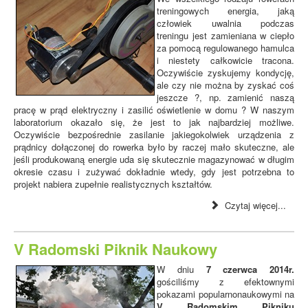
treningowych energia, jaką
człowiek uwalnia podczas
treningu jest zamieniana w ciepło
za pomocą regulowanego hamulca
i niestety całkowicie tracona.
Oczywiście zyskujemy kondycję,
ale czy nie można by zyskać coś
jeszcze ?, np. zamienić naszą
pracę w prąd elektryczny i zasilić oświetlenie w domu ? W naszym
laboratorium okazało się, że jest to jak najbardziej możliwe.
Oczywiście bezpośrednie zasilanie jakiegokolwiek urządzenia z
prądnicy dołączonej do rowerka było by raczej mało skuteczne, ale
jeśli produkowaną energie uda się skutecznie magazynować w długim
okresie czasu i zużywać dokładnie wtedy, gdy jest potrzebna to
projekt nabiera zupełnie realistycznych kształtów.
Czytaj więcej...
V Radomski Piknik Naukowy
W dniu
7 czerwca 2014r.
gościliśmy z efektownymi
pokazami popularnonaukowymi na
V Radomskim Pikniku