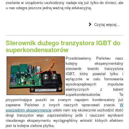
zostanie w urządzeniu uszkodzony nadaje się już tylko do śmieci, ale
u nas odegra jeszcze jedną ważną rolę edukacyjną.
Czytaj więcej...
Sterownik dużego tranzystora IGBT do
superkondensatorów
Przedstawiamy Państwu nasz
kolejny eksperymentalny
sterownik bramki tranzystora
IGBT, który powstał tylko i
wyłącznie w celu formowania
wysokoprądowych impulsów
elektrycznych z baterii
superkondensatorów. Te
przypominające puszki ze znanym napojem kondensatory już
zapewne Państwo z innych naszych opracowań znacie.
W
poprzednim eksperymencie
udało nam się skutecznie uszkodzić dość
drogi tranzystor więc zaprzestaliśmy prób i nauczeni wynikami
nieudanego eksperymentu wyciągnęliśmy wnioski których efektem
jest ta kolejna zielona płytka.