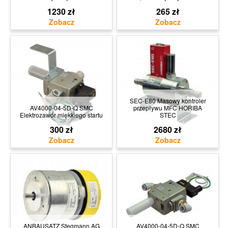
1230 zł
265 zł
SEC-E80 Masowy kontroler
AV4000-04-5D-Q SMC
przepływu MFC HORIBA
Elektrozawór miękkiego startu
STEC
300 zł
2680 zł
ANBAUSATZ Stegmann AG
AV4000-04-5D-Q SMC