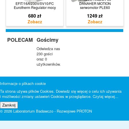
EFIT/16A/230V/0V10/FC
DANAHER MOTION
Eurotherm Regulator mocy
serwomotor PLE60
680 zł
1249 zł
POLECAM
Gościmy
Odwiedza nas
230 gości
oraz 0
użytkowników.
Informacje o plikach cookie
Ta strona używa plików Cookies. Dowiedz się więcej o celu ich używania
i możliwości zmiany ustawień Cookies w przeglądarce.
Czytaj więcej...
© 2026 Laboratorium Badawczo - Rozwojowe PROTON