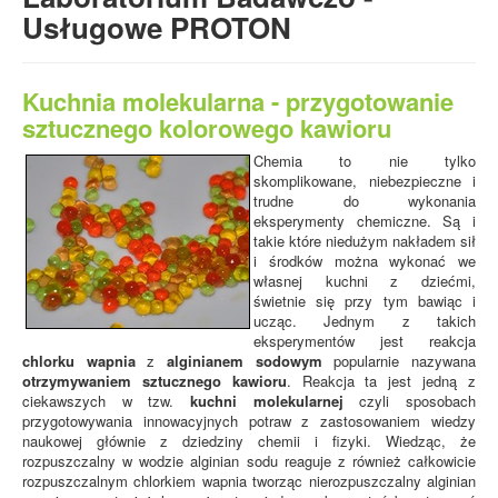
- Elementy budowy maszyn i wiele innych.
Usługowe PROTON
Kuchnia molekularna - przygotowanie
sztucznego kolorowego kawioru
Chemia to nie tylko
skomplikowane, niebezpieczne i
trudne do wykonania
eksperymenty chemiczne. Są i
takie które niedużym nakładem sił
i środków można wykonać we
własnej kuchni z dziećmi,
świetnie się przy tym bawiąc i
ucząc. Jednym z takich
eksperymentów jest reakcja
chlorku wapnia
z
alginianem sodowym
popularnie nazywana
otrzymywaniem sztucznego kawioru
. Reakcja ta jest jedną z
ciekawszych w tzw.
kuchni molekularnej
czyli sposobach
przygotowywania innowacyjnych potraw z zastosowaniem wiedzy
naukowej głównie z dziedziny chemii i fizyki. Wiedząc, że
rozpuszczalny w wodzie alginian sodu reaguje z również całkowicie
rozpuszczalnym chlorkiem wapnia tworząc nierozpuszczalny alginian