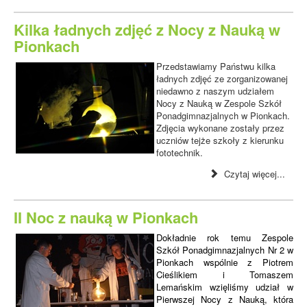
Kilka ładnych zdjęć z Nocy z Nauką w
Pionkach
Przedstawiamy Państwu kilka
ładnych zdjęć ze zorganizowanej
niedawno z naszym udziałem
Nocy z Nauką w Zespole Szkół
Ponadgimnazjalnych w Pionkach.
Zdjęcia wykonane zostały przez
uczniów tejże szkoły z kierunku
fototechnik.
Czytaj więcej...
II Noc z nauką w Pionkach
Dokładnie rok temu Zespole
Szkół Ponadgimnazjalnych Nr 2 w
Pionkach wspólnie z Piotrem
Cieślikiem i Tomaszem
Lemańskim wzięliśmy udział w
Pierwszej Nocy z Nauką, która