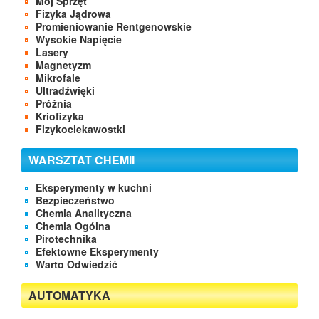
Mój Sprzęt
Fizyka Jądrowa
Promieniowanie Rentgenowskie
Wysokie Napięcie
Lasery
Magnetyzm
Mikrofale
Ultradźwięki
Próżnia
Kriofizyka
Fizykociekawostki
WARSZTAT CHEMII
Eksperymenty w kuchni
Bezpieczeństwo
Chemia Analityczna
Chemia Ogólna
Pirotechnika
Efektowne Eksperymenty
Warto Odwiedzić
AUTOMATYKA