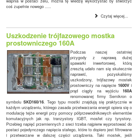
wapnia w postaci żelu, można tę wiedzę wykorzystać by stworzyć
coś zupełnie nowego .....
Czytaj więcej...
Uszkodzenie trójfazowego mostka
prostowniczego 160A
Podczas naszej ostatniej
przygody z naprawą dużej
spawarki inwertorowej, którą
zresztą udało nam się skutecznie
naprawić, pozyskaliśmy
uszkodzony, trójfazowy mostek
prostowniczy na napięcie
1600V
i
prąd ciągły na wyjściu
160A
renomowanej firmy Semikron o
symbolu
SKD160/16
. Tego typu mostki znajdują się praktycznie w
każdym urządzeniu, którego zasada przetwarzania energii opiera się o
modulację tejże energii przy pomocy półprzewodnikowych elementów
komutacyjnych jak np. tranzystory IGBT, mosfet czy tyrystory.
Przebieg napięć przemiennych z sieci trzeba najpierw wyprostować do
postaci pojedynczego napięcia stałego, które to dopiero jest filtrowane
i przetwarzane w dalszej części urządzenia. Taki mostek, jeśli