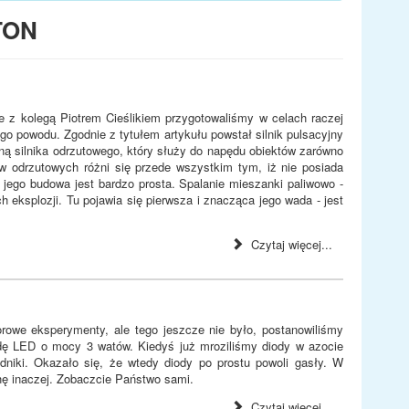
TON
e z kolegą Piotrem Cieślikiem przygotowaliśmy w celach raczej
o powodu. Zgodnie z tytułem artykułu powstał silnik pulsacyjny
ianą silnika odrzutowego, który służy do napędu obiektów zarówno
ów odrzutowych różni się przede wszystkim tym, iż nie posiada
jego budowa jest bardzo prosta. Spalanie mieszanki paliwowo -
h eksplozji. Tu pojawia się pierwsza i znacząca jego wada - jest
Czytaj więcej...
rowe eksperymenty, ale tego jeszcze nie było, postanowiliśmy
ę LED o mocy 3 watów. Kiedyś już mroziliśmy diody w azocie
dniki. Okazało się, że wtedy diody po prostu powoli gasły. W
ę inaczej. Zobaczcie Państwo sami.
Czytaj więcej...