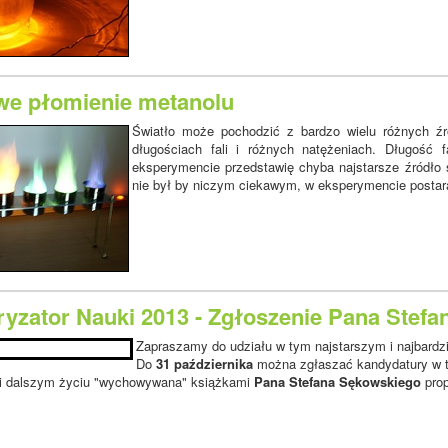
we płomienie metanolu
Światło może pochodzić z bardzo wielu różnych ź
długościach fali i różnych natężeniach. Długość
eksperymencie przedstawię chyba najstarsze źródło 
nie był by niczym ciekawym, w eksperymencie postara
ryzator Nauki 2013 - Zgłoszenie Pana Stef
Zapraszamy do udziału w tym najstarszym i najbardzi
Do
31 października
można zgłaszać kandydatury w te
e i dalszym życiu "wychowywana" książkami
Pana Stefana Sękowskiego
prop