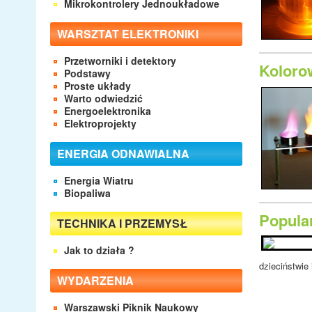
Mikrokontrolery Jednoukładowe
WARSZTAT ELEKTRONIKI
Przetworniki i detektory
Koloro
Podstawy
Proste układy
Warto odwiedzić
Energoelektronika
Elektroprojekty
ENERGIA ODNAWIALNA
Energia Wiatru
Biopaliwa
Popula
TECHNIKA I PRZEMYSŁ
Jak to działa ?
dzieciństwi
WYDARZENIA
Warszawski Piknik Naukowy