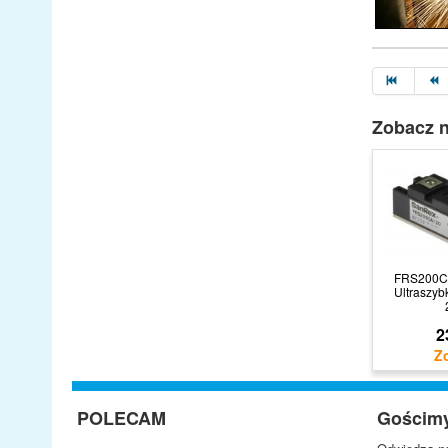
Zobacz n
FRS200C
Ultraszyb
2
POLECAM
Gościm