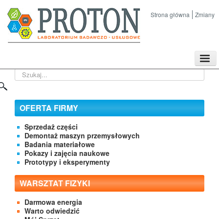
Strona główna
Zmiany
TPL
Szukaj...
Sklep
Nasze imprezy naukowe
Kontakt
OFERTA FIRMY
O Firmie
Sprzedaż części
Demontaż maszyn przemysłowych
Badania materiałowe
Pokazy i zajęcia naukowe
Prototypy i eksperymenty
WARSZTAT FIZYKI
Darmowa energia
Warto odwiedzić