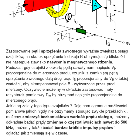
Zastosowanie
pętli sprzężenia zwrotnego
wyraźnie zwiększa osiągi
czujników, na skutek sprzężenia indukcja B utrzymuje się blisko 0 i
nie następuje zjawisko
nasycenia magnetycznego rdzenia
.
Podczas, gdy czujniki z otwartą pętlą dawały nam napięcie V
H
proporcjonalne do mierzonego prądu, czujniki z zamkniętą pętlą
sprzężenia zwrotnego dają drugi prąd I
proporcjonalny do V
o takiej
S
H
wartości, aby skompensować pole B - wytworzone przez prąd
mierzony. Oczywiście możemy w układzie zastosować mały
rezystorek pomiarowy R
by otrzymać napięcie proporcjonalne do
m
mierzonego prądu.
Jakie są zalety tego typu czujników ? Dają nam ogromne możliwości
pomiarowe jakich nigdy nie otrzymamy stosując zwykłe przekładniki,
możemy
zmierzyć bezkontaktowo wartość prądu stałego
, możemy
dokładnie badać prądy
zmienne o częstotliwościach nawet do 500
kHz
, możemy także badać
bardzo krótkie impulsy prądów
i
oglądać jak zmieniają się w czasie.