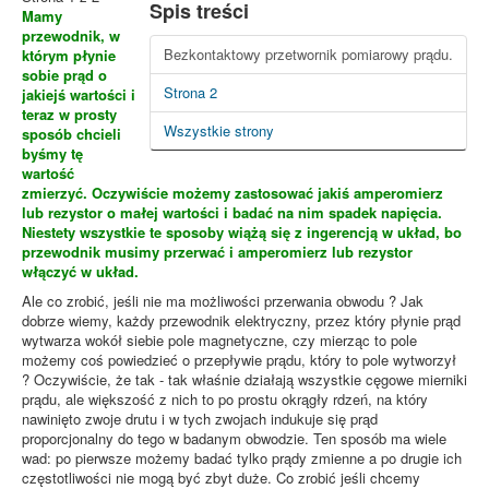
Spis treści
Mamy
przewodnik, w
Bezkontaktowy przetwornik pomiarowy prądu.
którym płynie
sobie prąd o
Strona 2
jakiejś wartości i
teraz w prosty
Wszystkie strony
sposób chcieli
byśmy tę
wartość
zmierzyć. Oczywiście możemy zastosować jakiś amperomierz
lub rezystor o małej wartości i badać na nim spadek napięcia.
Niestety wszystkie te sposoby wiążą się z ingerencją w układ, bo
przewodnik musimy przerwać i amperomierz lub rezystor
włączyć w układ.
Ale co zrobić, jeśli nie ma możliwości przerwania obwodu ? Jak
dobrze wiemy, każdy przewodnik elektryczny, przez który płynie prąd
wytwarza wokół siebie pole magnetyczne, czy mierząc to pole
możemy coś powiedzieć o przepływie prądu, który to pole wytworzył
? Oczywiście, że tak - tak właśnie działają wszystkie cęgowe mierniki
prądu, ale większość z nich to po prostu okrągły rdzeń, na który
nawinięto zwoje drutu i w tych zwojach indukuje się prąd
proporcjonalny do tego w badanym obwodzie. Ten sposób ma wiele
wad: po pierwsze możemy badać tylko prądy zmienne a po drugie ich
częstotliwości nie mogą być zbyt duże. Co zrobić jeśli chcemy