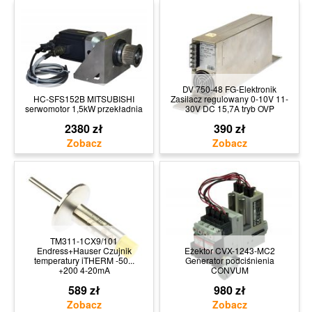
DV 750-48 FG-Elektronik
HC-SFS152B MITSUBISHI
Zasilacz regulowany 0-10V 11-
serwomotor 1,5kW przekładnia
30V DC 15,7A tryb OVP
2380 zł
390 zł
TM311-1CX9/101
Endress+Hauser Czujnik
Eżektor CVX-1243-MC2
temperatury iTHERM -50...
Generator podciśnienia
+200 4-20mA
CONVUM
589 zł
980 zł