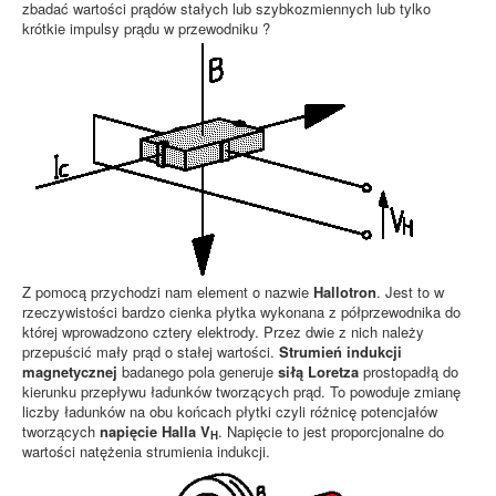
zbadać wartości prądów stałych lub szybkozmiennych lub tylko
krótkie impulsy prądu w przewodniku ?
Z pomocą przychodzi nam element o nazwie
Hallotron
. Jest to w
rzeczywistości bardzo cienka płytka wykonana z półprzewodnika do
której wprowadzono cztery elektrody. Przez dwie z nich należy
przepuścić mały prąd o stałej wartości.
Strumień indukcji
magnetycznej
badanego pola generuje
siłą Loretza
prostopadłą do
kierunku przepływu ładunków tworzących prąd. To powoduje zmianę
liczby ładunków na obu końcach płytki czyli różnicę potencjałów
tworzących
napięcie Halla V
. Napięcie to jest proporcjonalne do
H
wartości natężenia strumienia indukcji.