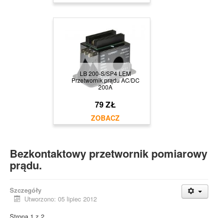
LB 200-S/SP4 LEM
Przetwornik prądu AC/DC
200A
79 ZŁ
Bezkontaktowy przetwornik pomiarowy
prądu.
Szczegóły
Utworzono: 05 lipiec 2012
Strona 1 z 2