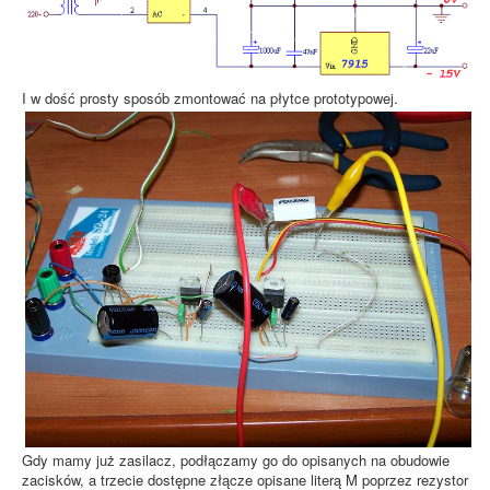
I w dość prosty sposób zmontować na płytce prototypowej.
Gdy mamy już zasilacz, podłączamy go do opisanych na obudowie
zacisków, a trzecie dostępne złącze opisane literą M poprzez rezystor