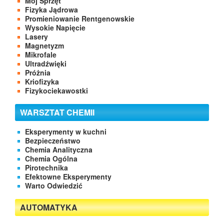
Mój Sprzęt
Fizyka Jądrowa
Promieniowanie Rentgenowskie
Wysokie Napięcie
Lasery
Magnetyzm
Mikrofale
Ultradźwięki
Próżnia
Kriofizyka
Fizykociekawostki
WARSZTAT CHEMII
Eksperymenty w kuchni
Bezpieczeństwo
Chemia Analityczna
Chemia Ogólna
Pirotechnika
Efektowne Eksperymenty
Warto Odwiedzić
AUTOMATYKA