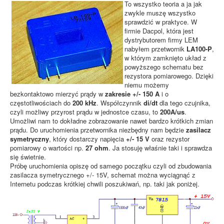
To wszystko teoria a ja jak
zwykle muszę wszystko
sprawdzić w praktyce. W
firmie Dacpol, która jest
dystrybutorem firmy LEM
nabyłem przetwornik
LA100-P
,
w którym zamknięto układ z
powyższego schematu bez
rezystora pomiarowego. Dzięki
niemu możemy
bezkontaktowo mierzyć prądy w
zakresie +/- 150 A
i o
częstotliwościach do
200 kHz
. Współczynnik
di/dt
dla tego czujnika,
czyli możliwy przyrost prądu w jednostce czasu, to
200A/us
.
Umożliwi nam to dokładne zobrazowanie nawet bardzo krótkich zmian
prądu. Do uruchomienia przetwornika niezbędny nam będzie
zasilacz
symetryczny
, który dostarczy napięcia
+/- 15 V
oraz rezystor
pomiarowy o wartości np.
27 ohm
. Ja stosuję właśnie taki i sprawdza
się świetnie.
Próbę uruchomienia opiszę od samego początku czyli od zbudowania
zasilacza symetrycznego +/- 15V, schemat można wyciągnąć z
Internetu podczas krótkiej chwili poszukiwań, np. taki jak poniżej.