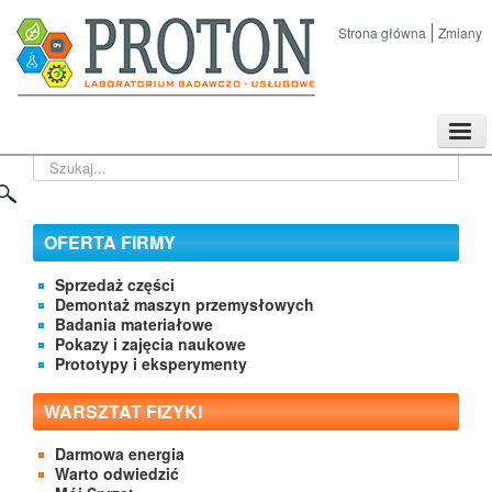
Strona główna
Zmiany
TPL
Szukaj...
Sklep
Nasze imprezy naukowe
Kontakt
OFERTA FIRMY
O Firmie
Sprzedaż części
Demontaż maszyn przemysłowych
Badania materiałowe
Pokazy i zajęcia naukowe
Prototypy i eksperymenty
WARSZTAT FIZYKI
Darmowa energia
Warto odwiedzić