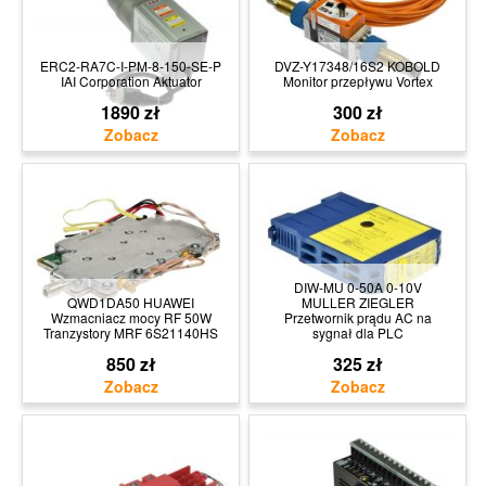
ERC2-RA7C-I-PM-8-150-SE-P
DVZ-Y17348/16S2 KOBOLD
IAI Corporation Aktuator
Monitor przepływu Vortex
1890 zł
300 zł
DIW-MU 0-50A 0-10V
QWD1DA50 HUAWEI
MULLER ZIEGLER
Wzmacniacz mocy RF 50W
Przetwornik prądu AC na
Tranzystory MRF 6S21140HS
sygnał dla PLC
850 zł
325 zł