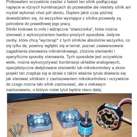
Próbowałem oczywiście zasilać z baterii ten silnik podłączając
napięcie w różnych kombinacjach do przewodów ale niestety silnik ani
myślał wykonać choć pół obrotu. Dopiero jakiś czas później
dowiedziałem się, że wszystkie wystające z silnika przewody są
potrzebne do prawidłowej jego pracy.
Silniki krokowe to miłe i wdzięczne "stworzonka", które można
sterować z wykorzystaniem bardzo prostych sposobów. Jedynie
osoby, które chcą "wycisnąć" z tych silników absolutnie wszystko, co
się tylko da, powinny wgłębić się w temat, poznać zaawansowane
zagadnienia sterowania mikrokrokowego, złożone sterowniki i
specyficzne sposoby sterowania. Tych sposobów jest oczywiście
wiele, można wykorzystywać kombinacje układów analogowych,
specjalistyczne dedykowane sterowniki lub mikrokontrolery a skoro
projekt ten znajduje się w dziale o takim właśnie tytule dowiecie się
jak sterować silnikiem z zastosowaniem mikrokontrolera i oczywiście
do czego można taki silnik zastosować, ale o ciekawym
zastosowaniu, o którym mówi tytuł będzie nieco dalej.