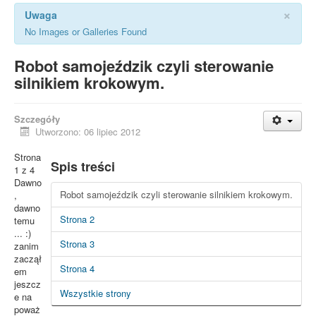
×
Uwaga
No Images or Galleries Found
Robot samojeździk czyli sterowanie
silnikiem krokowym.
Szczegóły
Utworzono: 06 lipiec 2012
Strona
Spis treści
1 z 4
Dawno
Robot samojeździk czyli sterowanie silnikiem krokowym.
,
dawno
Strona 2
temu
... :)
Strona 3
zanim
zaczął
Strona 4
em
jeszcz
Wszystkie strony
e na
poważ