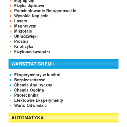
Mój Sprzęt
Fizyka Jądrowa
Promieniowanie Rentgenowskie
Wysokie Napięcie
Lasery
Magnetyzm
Mikrofale
Ultradźwięki
Próżnia
Kriofizyka
Fizykociekawostki
WARSZTAT CHEMII
Eksperymenty w kuchni
Bezpieczeństwo
Chemia Analityczna
Chemia Ogólna
Pirotechnika
Efektowne Eksperymenty
Warto Odwiedzić
AUTOMATYKA