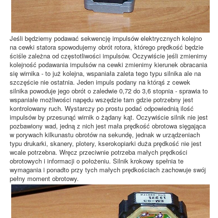
Jeśli będziemy podawać sekwencję impulsów elektrycznych kolejno
na cewki statora spowodujemy obrót rotora, którego prędkość będzie
ściśle zależna od częstotliwości impulsów. Oczywiście jeśli zmienimy
kolejność podawania impulsów na cewki zmienimy kierunek obracania
się wirnika - to już kolejna, wspaniała zaleta tego typu silnika ale na
szczęście nie ostatnia. Jeden impuls podany na którąś z cewek
silnika powoduje jego obrót o zaledwie 0,72 do 3,6 stopnia - sprawia to
wspaniałe możliwości napędu wszędzie tam gdzie potrzebny jest
kontrolowany ruch. Wystarczy po prostu podać odpowiednią ilość
impulsów by przesunąć wirnik o żądany kąt. Oczywiście silnik nie jest
pozbawiony wad, jedną z nich jest mała prędkość obrotowa sięgająca
w porywach kilkunastu obrotów na sekundę, jednak w urządzeniach
typu drukarki, skanery, plotery, kserokopiarki duża prędkość nie jest
wcale potrzebna. Wręcz przeciwnie potrzeba małych prędkości
obrotowych i informacji o położeniu. Silnik krokowy spełnia te
wymagania i ponadto przy tych małych prędkościach zachowuje swój
pełny moment obrotowy.