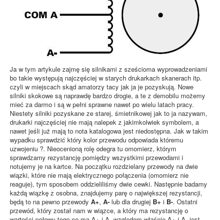
Ja w tym artykule zajmę się silnikami z sześcioma wyprowadzeniami
bo takie występują najczęściej w starych drukarkach skanerach itp.
czyli w miejscach skąd amatorzy tacy jak ja je pozyskują. Nowe
silniki skokowe są naprawdę bardzo drogie, a te z demobilu możemy
mieć za darmo i są w pełni sprawne nawet po wielu latach pracy.
Niestety silniki pozyskane ze starej, śmietnikowej jak to ja nazywam,
drukarki najczęściej nie mają nalepek z jakimkolwiek symbolem, a
nawet jeśli już mają to nota katalogowa jest niedostępna. Jak w takim
wypadku sprawdzić który kolor przewodu odpowiada któremu
uzwojeniu ?. Nieocenioną rolę odegra tu omomierz, którym
sprawdzamy rezystancję pomiędzy wszystkimi przewodami i
notujemy je na kartce. Na początku rozdzielany przewody na dwie
wiązki, które nie mają elektrycznego połączenia (omomierz nie
reaguje), tym sposobem oddzieliliśmy dwie cewki. Następnie badamy
każdą wiązkę z osobna, znajdujemy parę o największej rezystancji,
będą to na pewno przewody
A+
,
A-
lub dla drugiej
B+
i
B-
. Ostatni
przewód, który został nam w wiązce, a który ma rezystancję o
wartości połowy tego co ma A+ i A- względem właśnie A+ i A- jest