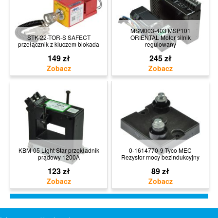
MSM003-403 MSP101
STK-22-TOR-S SAFECT
ORIENTAL Motor silnik
przełącznik z kluczem blokada
regulowany
149 zł
245 zł
KBM-05 Light Star przekładnik
0-1614770-9 Tyco MEC
prądowy 1200A
Rezystor mocy bezindukcyjny
123 zł
89 zł