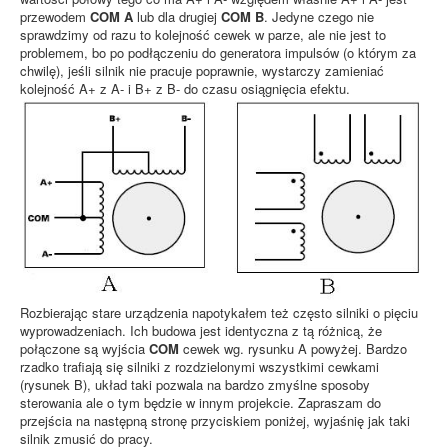
przewodem
COM A
lub dla drugiej
COM B
. Jedyne czego nie
sprawdzimy od razu to kolejność cewek w parze, ale nie jest to
problemem, bo po podłączeniu do generatora impulsów (o którym za
chwilę), jeśli silnik nie pracuje poprawnie, wystarczy zamieniać
kolejność A+ z A- i B+ z B- do czasu osiągnięcia efektu.
Rozbierając stare urządzenia napotykałem też często silniki o pięciu
wyprowadzeniach. Ich budowa jest identyczna z tą różnicą, że
połączone są wyjścia
COM
cewek wg. rysunku A powyżej. Bardzo
rzadko trafiają się silniki z rozdzielonymi wszystkimi cewkami
(rysunek B), układ taki pozwala na bardzo zmyślne sposoby
sterowania ale o tym będzie w innym projekcie. Zapraszam do
przejścia na następną stronę przyciskiem poniżej, wyjaśnię jak taki
silnik zmusić do pracy.