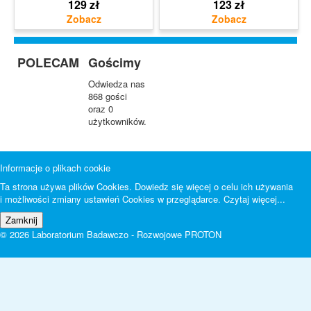
129 zł
123 zł
POLECAM
Gościmy
Odwiedza nas
868 gości
oraz 0
użytkowników.
Informacje o plikach cookie
Ta strona używa plików Cookies. Dowiedz się więcej o celu ich używania
i możliwości zmiany ustawień Cookies w przeglądarce.
Czytaj więcej...
© 2026 Laboratorium Badawczo - Rozwojowe PROTON