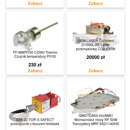
GEM LASER Coherent
D1000L-RF Laser
przemysłowy CO2 130W
TP-488Pt100 CZAKI Thermo
Czujnik temperatury Pt100
20000 zł
230 zł
QWD1DA50 HUAWEI
STK-22-TOR-S SAFECT
Wzmacniacz mocy RF 50W
przełącznik z kluczem blokada
Tranzystory MRF 6S21140HS