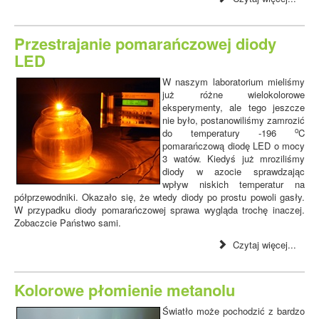
Przestrajanie pomarańczowej diody
LED
W naszym laboratorium mieliśmy
już różne wielokolorowe
eksperymenty, ale tego jeszcze
nie było, postanowiliśmy zamrozić
o
do temperatury -196
C
pomarańczową diodę LED o mocy
3 watów. Kiedyś już mroziliśmy
diody w azocie sprawdzając
wpływ niskich temperatur na
półprzewodniki. Okazało się, że wtedy diody po prostu powoli gasły.
W przypadku diody pomarańczowej sprawa wygląda trochę inaczej.
Zobaczcie Państwo sami.
Czytaj więcej...
Kolorowe płomienie metanolu
Światło może pochodzić z bardzo