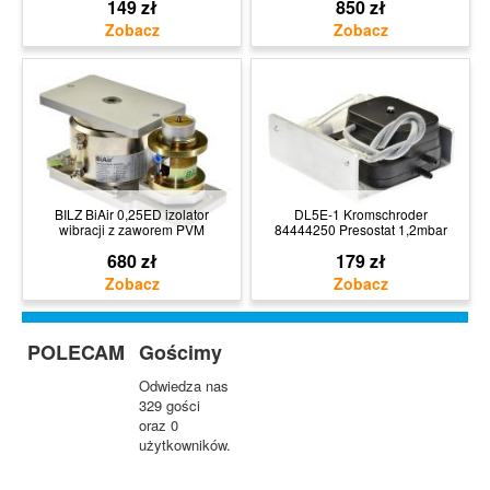
149 zł
850 zł
BILZ BiAir 0,25ED izolator
DL5E-1 Kromschroder
wibracji z zaworem PVM
84444250 Presostat 1,2mbar
680 zł
179 zł
POLECAM
Gościmy
Odwiedza nas
329 gości
oraz 0
użytkowników.