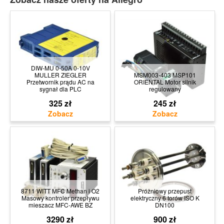
DIW-MU 0-50A 0-10V
MULLER ZIEGLER
MSM003-403 MSP101
Przetwornik prądu AC na
ORIENTAL Motor silnik
sygnał dla PLC
regulowany
325 zł
245 zł
8711 WITT MFC Methan i O2
Próżniowy przepust
Masowy kontroler przepływu
elektryczny 6 torów ISO K
mieszacz MFC-AWE BZ
DN100
3290 zł
900 zł