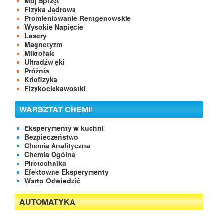
Mój Sprzęt
Fizyka Jądrowa
Promieniowanie Rentgenowskie
Wysokie Napięcie
Lasery
Magnetyzm
Mikrofale
Ultradźwięki
Próżnia
Kriofizyka
Fizykociekawostki
WARSZTAT CHEMII
Eksperymenty w kuchni
Bezpieczeństwo
Chemia Analityczna
Chemia Ogólna
Pirotechnika
Efektowne Eksperymenty
Warto Odwiedzić
AUTOMATYKA