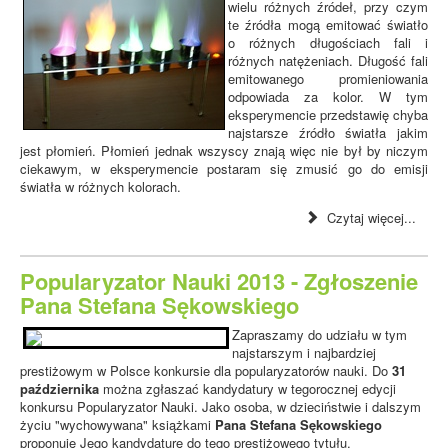
wielu różnych źródeł, przy czym
te źródła mogą emitować światło
o różnych długościach fali i
różnych natężeniach. Długość fali
emitowanego promieniowania
odpowiada za kolor. W tym
eksperymencie przedstawię chyba
najstarsze źródło światła jakim
jest płomień. Płomień jednak wszyscy znają więc nie był by niczym
ciekawym, w eksperymencie postaram się zmusić go do emisji
światła w różnych kolorach.
Czytaj więcej...
Popularyzator Nauki 2013 - Zgłoszenie
Pana Stefana Sękowskiego
Zapraszamy do udziału w tym
najstarszym i najbardziej
prestiżowym w Polsce konkursie dla popularyzatorów nauki. Do
31
października
można zgłaszać kandydatury w tegorocznej edycji
konkursu Popularyzator Nauki. Jako osoba, w dzieciństwie i dalszym
życiu "wychowywana" książkami
Pana Stefana Sękowskiego
proponuję Jego kandydaturę do tego prestiżowego tytułu.