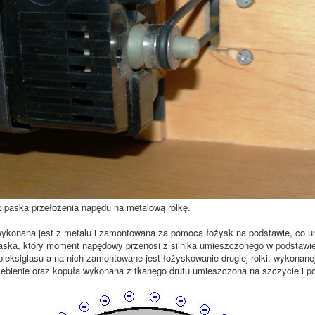
paska przełożenia napędu na metalową rolkę.
wykonana jest z metalu i zamontowana za pomocą łożysk na podstawie, co um
ka, który moment napędowy przenosi z silnika umieszczonego w podstawie.
leksiglasu a na nich zamontowane jest łożyskowanie drugiej rolki, wykonan
ebienie oraz kopuła wykonana z tkanego drutu umieszczona na szczycie i po