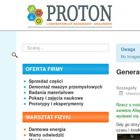
Szukaj...
Uwaga
No Images
OFERTA FIRMY
Generat
Sprzedaż części
Demontaż maszyn przemysłowych
Szczegóły
Badania materiałowe
Utworzo
Pokazy i zajęcia naukowe
Prototypy i eksperymenty
Rzecz o moim
serwisie All
wydawał się 
WARSZTAT FIZYKI
Gdy go otrzy
Darmowa energia
czasu i środ
Warto odwiedzić