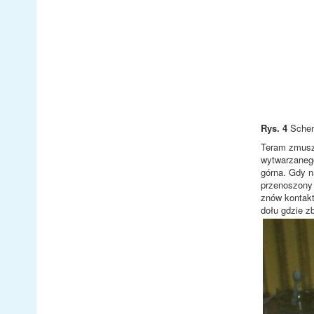
Rys. 4
Schem
Teram zmusz
wytwarzanego
górna. Gdy n
przenoszony 
znów kontakt
dołu gdzie z