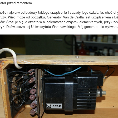
ator przed remontem.
że najpierw od budowy takiego urządzenia i zasady jego działania, choć c
łuży. Więc może od początku, Generator Van de Graffa jest urządzeniem sł
tów. Stosuje się je często w akceleratorach cząstek elementarnych, przyk
izyki Doświadczalnej Uniwersytetu Warszawskiego. Mój generator nie wytwarz