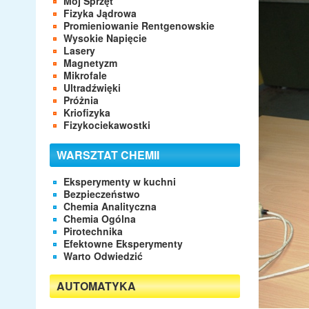
Mój Sprzęt
Fizyka Jądrowa
Promieniowanie Rentgenowskie
Wysokie Napięcie
Lasery
Magnetyzm
Mikrofale
Ultradźwięki
Próżnia
Kriofizyka
Fizykociekawostki
WARSZTAT CHEMII
Eksperymenty w kuchni
Bezpieczeństwo
Chemia Analityczna
Chemia Ogólna
Pirotechnika
Efektowne Eksperymenty
Warto Odwiedzić
AUTOMATYKA