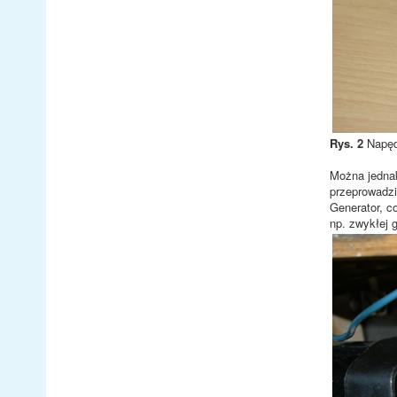
Rys. 2
Napęd
Można jednak
przeprowadzi
Generator, c
np. zwykłej 