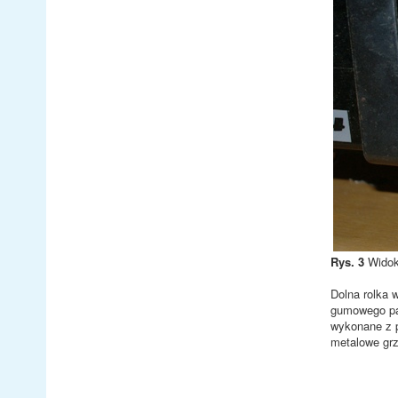
Rys. 3
Widok 
Dolna rolka 
gumowego pas
wykonane z p
metalowe grz