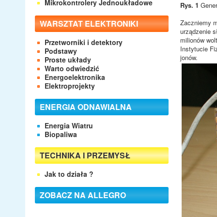
Mikrokontrolery Jednoukładowe
Rys. 1
Gener
WARSZTAT ELEKTRONIKI
Zaczniemy mo
urządzenie s
milionów wol
Przetworniki i detektory
Instytucie F
Podstawy
jonów.
Proste układy
Warto odwiedzić
Energoelektronika
Elektroprojekty
ENERGIA ODNAWIALNA
Energia Wiatru
Biopaliwa
TECHNIKA I PRZEMYSŁ
Jak to działa ?
ZOBACZ NA ALLEGRO