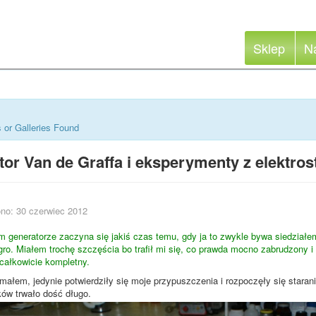
Sklep
N
 or Galleries Found
or Van de Graffa i eksperymenty z elektros
no: 30 czerwiec 2012
 generatorze zaczyna się jakiś czas temu, gdy ja to zwykle bywa siedział
egro. Miałem trochę szczęścia bo trafił mi się, co prawda mocno zabrudzony 
całkowicie kompletny.
małem, jedynie potwierdziły się moje przypuszczenia i rozpoczęły się staran
ków trwało dość długo.