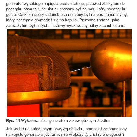
generator wysokiego napięcia prądu stałego, przewód zbliżyłem do
początku pasa tak, że ulot skierowany był na pas, który podążał ku
górze. Całkiem spory ładunek przenoszony był na pas transmisyjny,
który następnie gromadził się na kopule. Pierwszą zmianą, jaką
zauważyłem był natychmiastowy wyczuwalny, silny zapach ozonu.
Rys. 14
Wyładowanie z generatora z zewnętrznym źródłem.
Jak widać na załączonym powyżej obrazku, potencjał zgromadzony
na kopule generatora jest znacznie większy :), z iskry o długości 3