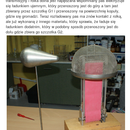
transmisyjny i rolka dolna jest napędzana wspomniany pas elektryzuje
się ładunkiem ujemnym, który przenoszony jest do góry a tam jest
zbierany przez szczotkę G1 i przenoszony na powierzchnię kopuły,
gdzie się gromadzi. Teraz rozładowany pas ma znów kontakt z rolką,
ale już wykonaną z innego materiału, który sprawia, że ładuje się
ładunkiem dodatnim, który w podobny sposób przenoszony jest do
dołu gdzie zbiera go szczotka G2.