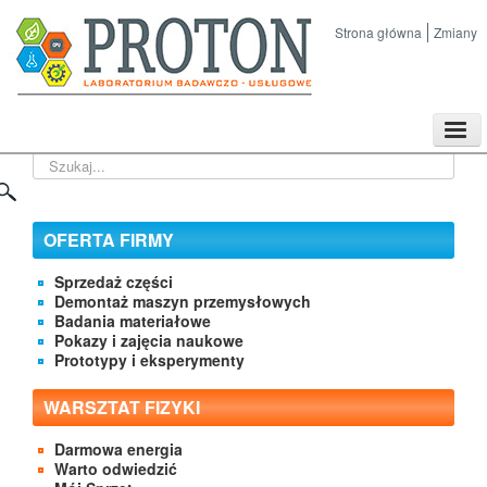
Strona główna
Zmiany
TPL
Szukaj...
Sklep
Nasze imprezy naukowe
Kontakt
OFERTA FIRMY
O Firmie
Sprzedaż części
Demontaż maszyn przemysłowych
Badania materiałowe
Pokazy i zajęcia naukowe
Prototypy i eksperymenty
WARSZTAT FIZYKI
Darmowa energia
Warto odwiedzić