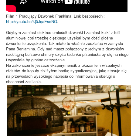
Film 1
Pracujący Dzwonek Franklina. Link bezpośredni:
http://youtu.be/kj0JqaEscNQ
.
Gdybym zamiast elektrod umieścił dzwonki i zamiast kulki z folii
aluminiowej coś troszkę ciężkiego uzyskał bym dość głośne
dzwonienie urządzenia. Tak miało to właśnie zadziałać w zamyśle
Pana Beniamina. Gdy nad maszt połączony z jednym z dzwonków
nadciągną burzowe chmury część ładunku przeniosła by się na niego
i wywołała by głośne ostrzeżenie.
Na zakończenie jeszcze eksperymencik z ukazaniem wizualnych
efektów, do kopuły zbliżyłem bańkę sygnalizacyjną, jaką stosuje się
na przewodach wysokiego napięcia do informowania obsługi o
obecności zasilania.