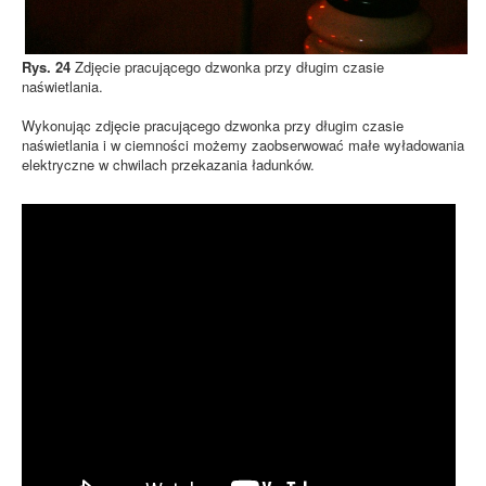
Rys. 24
Zdjęcie pracującego dzwonka przy długim czasie
naświetlania.
Wykonując zdjęcie pracującego dzwonka przy długim czasie
naświetlania i w ciemności możemy zaobserwować małe wyładowania
elektryczne w chwilach przekazania ładunków.