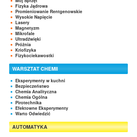
Mój Sprzęt
Fizyka Jądrowa
Promieniowanie Rentgenowskie
Wysokie Napięcie
Lasery
Magnetyzm
Mikrofale
Ultradźwięki
Próżnia
Kriofizyka
Fizykociekawostki
WARSZTAT CHEMII
Eksperymenty w kuchni
Bezpieczeństwo
Chemia Analityczna
Chemia Ogólna
Pirotechnika
Efektowne Eksperymenty
Warto Odwiedzić
AUTOMATYKA