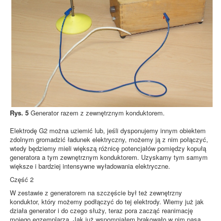
Rys. 5
Generator razem z zewnętrznym konduktorem.
Elektrodę G2 można uziemić lub, jeśli dysponujemy innym obiektem
zdolnym gromadzić ładunek elektryczny, możemy ją z nim połączyć,
wtedy będziemy mieli większą różnicę potencjałów pomiędzy kopułą
generatora a tym zewnętrznym konduktorem. Uzyskamy tym samym
większe i bardziej intensywne wyładowania elektryczne.
Część 2
W zestawie z generatorem na szczęście był też zewnętrzny
konduktor, który możemy podłączyć do tej elektrody. Wiemy już jak
działa generator i do czego służy, teraz pora zacząć reanimację
mojego egzemplarza. Jak już wspomniałem brakowało w nim pasa