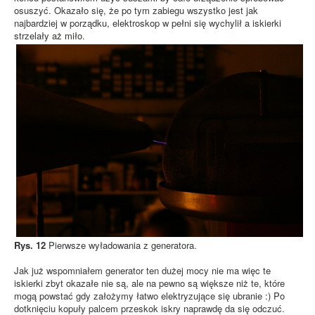
osuszyć. Okazało się, że po tym zabiegu wszystko jest jak
najbardziej w porządku, elektroskop w pełni się wychylił a iskierki
strzelały aż miło.
Rys. 12
Pierwsze wyładowania z generatora.
Jak już wspomniałem generator ten dużej mocy nie ma więc te
iskierki zbyt okazałe nie są, ale na pewno są większe niż te, które
mogą powstać gdy założymy łatwo elektryzujące się ubranie :) Po
dotknięciu kopuły palcem przeskok iskry naprawdę da się odczuć.