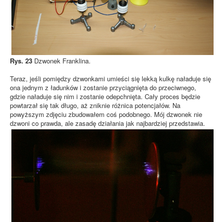
Rys. 23
Dzwonek Franklina.
Teraz, jeśli pomiędzy dzwonkami umieści się lekką kulkę naładuje się
ona jednym z ładunków i zostanie przyciągnięta do przeciwnego,
gdzie naładuje się nim i zostanie odepchnięta. Cały proces będzie
powtarzał się tak długo, aż zniknie różnica potencjałów. Na
powyższym zdjęciu zbudowałem coś podobnego. Mój dzwonek nie
dzwoni co prawda, ale zasadę działania jak najbardziej przedstawia.