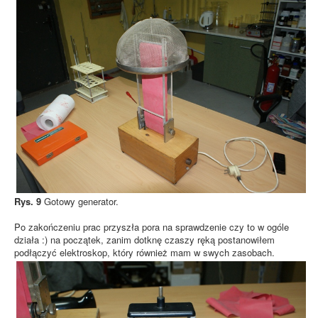
Rys. 9
Gotowy generator.
Po zakończeniu prac przyszła pora na sprawdzenie czy to w ogóle
działa :) na początek, zanim dotknę czaszy ręką postanowiłem
podłączyć elektroskop, który również mam w swych zasobach.