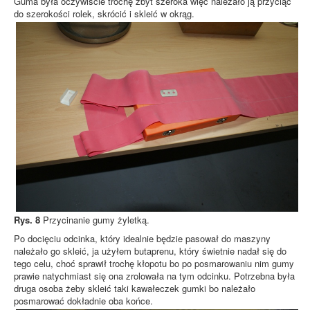
Guma była oczywiście trochę zbyt szeroka więc należało ją przyciąć
do szerokości rolek, skrócić i skleić w okrąg.
Rys. 8
Przycinanie gumy żyletką.
Po docięciu odcinka, który idealnie będzie pasował do maszyny
należało go skleić, ja użyłem butaprenu, który świetnie nadał się do
tego celu, choć sprawił trochę kłopotu bo po posmarowaniu nim gumy
prawie natychmiast się ona zrolowała na tym odcinku. Potrzebna była
druga osoba żeby skleić taki kawałeczek gumki bo należało
posmarować dokładnie oba końce.