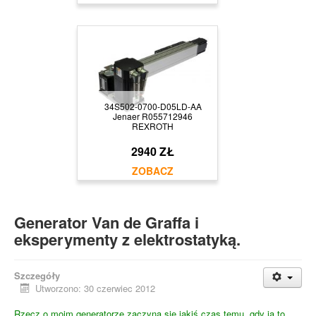
34S502-0700-D05LD-AA
Jenaer R055712946
REXROTH
2940 ZŁ
Generator Van de Graffa i
eksperymenty z elektrostatyką.
Szczegóły
Utworzono: 30 czerwiec 2012
Rzecz o moim generatorze zaczyna się jakiś czas temu, gdy ja to