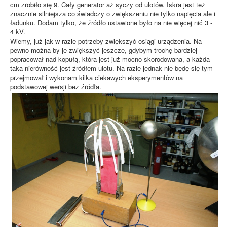
cm zrobiło się 9. Cały generator aż syczy od ulotów. Iskra jest też
znacznie silniejsza co świadczy o zwiększeniu nie tylko napięcia ale i
ładunku. Dodam tylko, że źródło ustawione było na nie więcej nić 3 -
4 kV.
Wiemy, już jak w razie potrzeby zwiększyć osiągi urządzenia. Na
pewno można by je zwiększyć jeszcze, gdybym trochę bardziej
popracował nad kopułą, która jest już mocno skorodowana, a każda
taka nierówność jest źródłem ulotu. Na razie jednak nie będę się tym
przejmował i wykonam kilka ciekawych eksperymentów na
podstawowej wersji bez źródła.