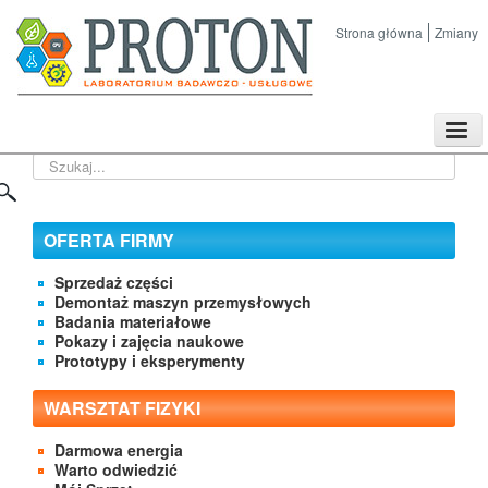
Strona główna
Zmiany
TPL
Szukaj...
Sklep
Nasze imprezy naukowe
Kontakt
OFERTA FIRMY
O Firmie
Sprzedaż części
Demontaż maszyn przemysłowych
Badania materiałowe
Pokazy i zajęcia naukowe
Prototypy i eksperymenty
WARSZTAT FIZYKI
Darmowa energia
Warto odwiedzić