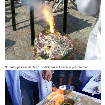
Np. tutaj pali się alkohol z dodatkiem soli barwiących płomień.