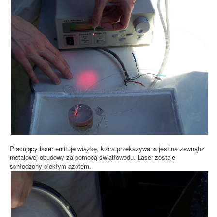
Pracujący laser emituje wiązkę, która przekazywana jest na zewnątrz
metalowej obudowy za pomocą światłowodu. Laser zostaje
schłodzony ciekłym azotem.