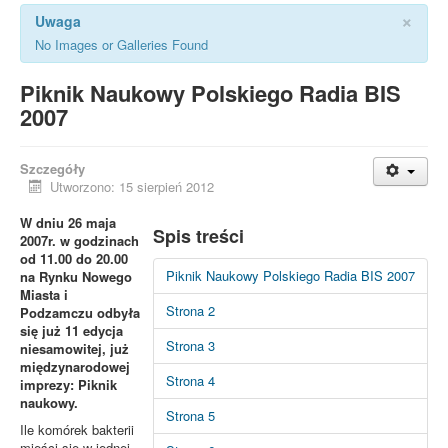
×
Uwaga
No Images or Galleries Found
Piknik Naukowy Polskiego Radia BIS
2007
Szczegóły
Utworzono: 15 sierpień 2012
W dniu 26 maja
Spis treści
2007r. w godzinach
od 11.00 do 20.00
Piknik Naukowy Polskiego Radia BIS 2007
na Rynku Nowego
Miasta i
Strona 2
Podzamczu odbyła
się już 11 edycja
Strona 3
niesamowitej, już
międzynarodowej
Strona 4
imprezy: Piknik
naukowy.
Strona 5
Ile komórek bakterii
mieści się w jednej