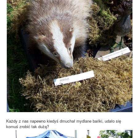
Każdy z nas napewno kiedyś dmuchał mydlane bańki, udało się
komuś zrobić tak dużą?