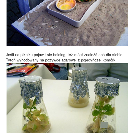
Jeśli na pikniku pojawił się boiolog, też mógł znaleźć coś dla siebie.
Tytoń wyhodowany na pożywce agarowej z pojedyńczej komórki.