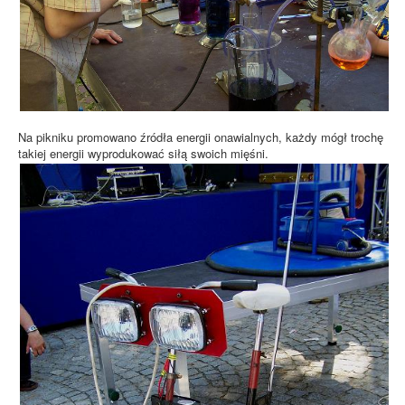
Na pikniku promowano źródła energii onawialnych, każdy mógł trochę
takiej energii wyprodukować siłą swoich mięśni.