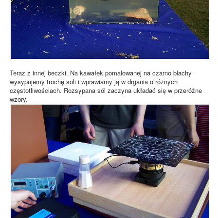
Teraz z innej beczki. Na kawałek pomalowanej na czarno blachy
wysypujemy trochę soli i wprawiamy ją w drgania o różnych
częstotliwościach. Rozsypana sól zaczyna układać się w przeróżne
wzory.