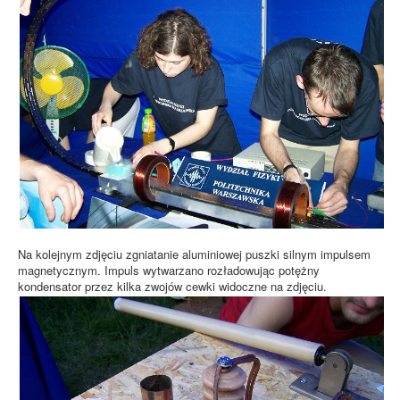
Na kolejnym zdjęciu zgniatanie aluminiowej puszki silnym impulsem
magnetycznym. Impuls wytwarzano rozładowując potężny
kondensator przez kilka zwojów cewki widoczne na zdjęciu.