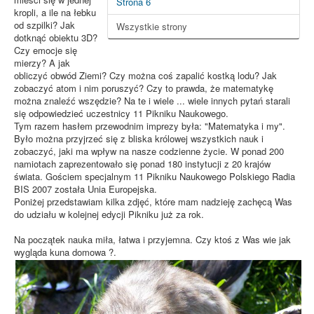
Strona 6
kropli, a ile na łebku
od szpilki? Jak
Wszystkie strony
dotknąć obiektu 3D?
Czy emocje się
mierzy? A jak
obliczyć obwód Ziemi? Czy można coś zapalić kostką lodu? Jak
zobaczyć atom i nim poruszyć? Czy to prawda, że matematykę
można znaleźć wszędzie? Na te i wiele ... wiele innych pytań starali
się odpowiedzieć uczestnicy 11 Pikniku Naukowego.
Tym razem hasłem przewodnim imprezy była: "Matematyka i my".
Było można przyjrzeć się z bliska królowej wszystkich nauk i
zobaczyć, jaki ma wpływ na nasze codzienne życie. W ponad 200
namiotach zaprezentowało się ponad 180 instytucji z 20 krajów
świata. Gościem specjalnym 11 Pikniku Naukowego Polskiego Radia
BIS 2007 została Unia Europejska.
Poniżej przedstawiam kilka zdjęć, które mam nadzieję zachęcą Was
do udziału w kolejnej edycji Pikniku już za rok.
Na początek nauka miła, łatwa i przyjemna. Czy ktoś z Was wie jak
wygląda kuna domowa ?.