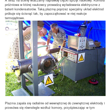
A teraz na scenę wtaczamy naprawdę ciężki sprzęt naukowy. Komora
próżniowa w której naukowcy prowadzą wyładowania elektryczne z
baterii kondensatorów. Taką plazmę poprzez specjalny układ elektrod
próbuje się ścisnąć tak, by zapoczątkować w niej reakcje
termojądrowe.
Plazma zapala się radialnie od wewnętrznej do zewnętrznej elektrody i
przesówa się równolegle wzdłuż komory, przyśpieszając w tym