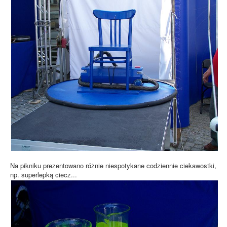
Na pikniku prezentowano różnie niespotykane codziennie ciekawostki,
np. superlepką ciecz...