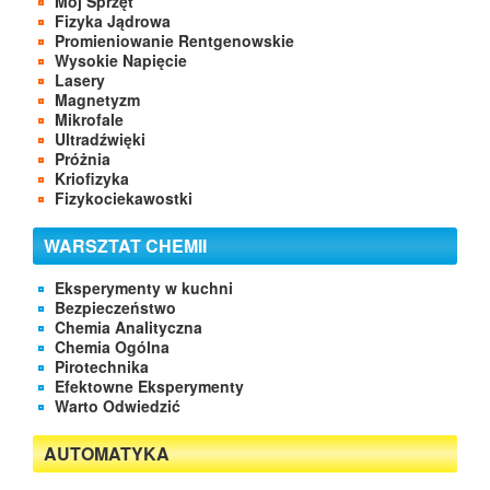
Mój Sprzęt
Fizyka Jądrowa
Promieniowanie Rentgenowskie
Wysokie Napięcie
Lasery
Magnetyzm
Mikrofale
Ultradźwięki
Próżnia
Kriofizyka
Fizykociekawostki
WARSZTAT CHEMII
Eksperymenty w kuchni
Bezpieczeństwo
Chemia Analityczna
Chemia Ogólna
Pirotechnika
Efektowne Eksperymenty
Warto Odwiedzić
AUTOMATYKA