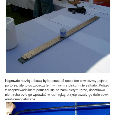
Naprawdę niezłą zabawą było poruszać sobie ten powiedzmy pojazd
po torze, ale to co zobaczyłem w innym stoisku mnie zatkało. Pojazd
z nadprzewodnikiem poruszał się po zamkniętym torze, dodatkowo
nie trzeba było go wprawiać w ruch ręką, przyśpieszały go dwie cewki
elektromagnetyczne.