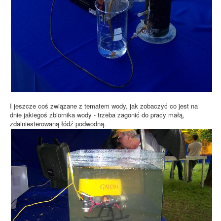
I jeszcze coś związane z tematem wody, jak zobaczyć co jest na
dnie jakiegoś zbiornika wody - trzeba zagonić do pracy małą,
zdalniesterowaną łódź podwodną.