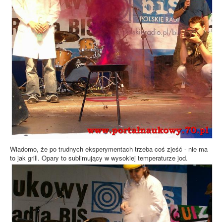
Wiadomo, że po trudnych eksperymentach trzeba coś zjeść - nie ma
to jak grill. Opary to sublimujący w wysokiej temperaturze jod.