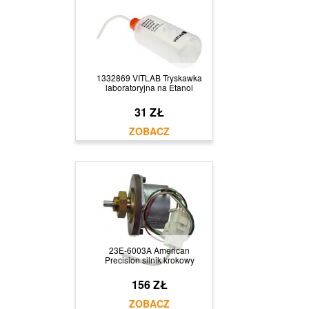
1332869 VITLAB Tryskawka
laboratoryjna na Etanol
31 ZŁ
23E-6003A American
Precision silnik krokowy
156 ZŁ