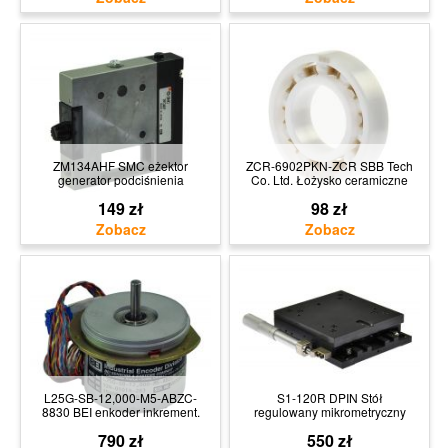
ZM134AHF SMC eżektor
ZCR-6902PKN-ZCR SBB Tech
generator podciśnienia
Co. Ltd. Łożysko ceramiczne
149 zł
98 zł
L25G-SB-12,000-M5-ABZC-
S1-120R DPIN Stół
8830 BEI enkoder inkrement.
regulowany mikrometryczny
790 zł
550 zł