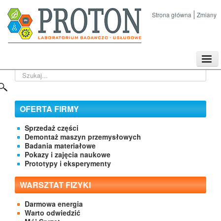
Strona główna
Zmiany
TPL
Szukaj...
Sklep
Nasze imprezy naukowe
Kontakt
OFERTA FIRMY
O Firmie
Sprzedaż części
Demontaż maszyn przemysłowych
Badania materiałowe
Pokazy i zajęcia naukowe
Prototypy i eksperymenty
WARSZTAT FIZYKI
Darmowa energia
Warto odwiedzić