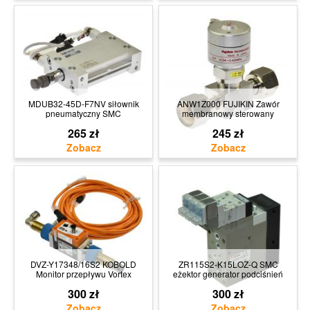
MDUB32-45D-F7NV siłownik
ANW1Z000 FUJIKIN Zawór
pneumatyczny SMC
membranowy sterowany
265 zł
245 zł
DVZ-Y17348/16S2 KOBOLD
ZR115S2-K15LOZ-Q SMC
Monitor przepływu Vortex
eżektor generator podciśnień
300 zł
300 zł