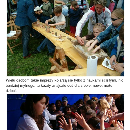
Wielu osobom takie imprezy kojarzą się tylko z naukami ścisłymi, nic
bardziej mylnego, tu każdy znajdzie coś dla siebie, nawet małe
dzieci.