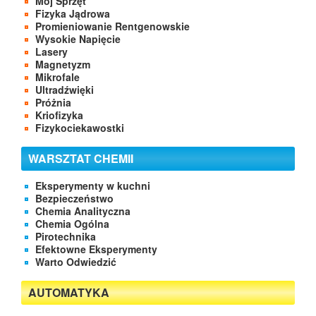
Mój Sprzęt
Fizyka Jądrowa
Promieniowanie Rentgenowskie
Wysokie Napięcie
Lasery
Magnetyzm
Mikrofale
Ultradźwięki
Próżnia
Kriofizyka
Fizykociekawostki
WARSZTAT CHEMII
Eksperymenty w kuchni
Bezpieczeństwo
Chemia Analityczna
Chemia Ogólna
Pirotechnika
Efektowne Eksperymenty
Warto Odwiedzić
AUTOMATYKA