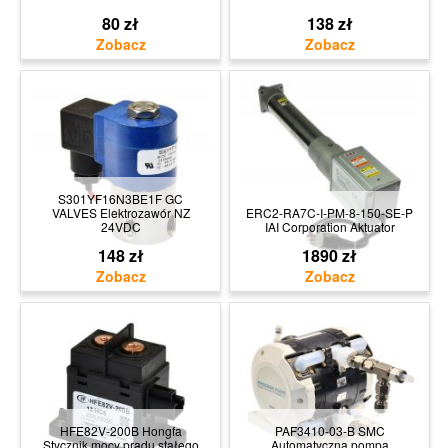
80 zł
138 zł
S301YF16N3BE1F GC
VALVES Elektrozawór NZ
ERC2-RA7C-I-PM-8-150-SE-P
24VDC
IAI Corporation Aktuator
148 zł
1890 zł
HFE82V-200B Hongfa
PAF3410-03-B SMC
Stycznik mocy prądu stałego
Automatyczna pompa