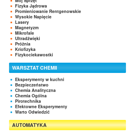
Mój Sprzęt
Fizyka Jądrowa
Promieniowanie Rentgenowskie
Wysokie Napięcie
Lasery
Magnetyzm
Mikrofale
Ultradźwięki
Próżnia
Kriofizyka
Fizykociekawostki
WARSZTAT CHEMII
Eksperymenty w kuchni
Bezpieczeństwo
Chemia Analityczna
Chemia Ogólna
Pirotechnika
Efektowne Eksperymenty
Warto Odwiedzić
AUTOMATYKA