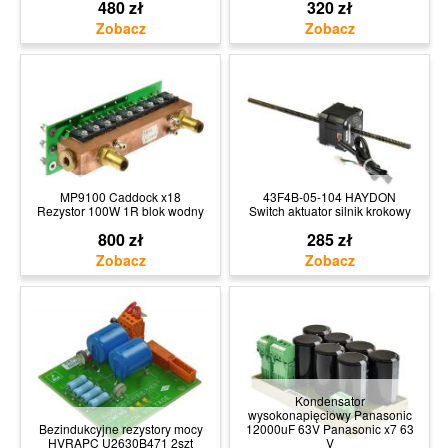
480 zł
320 zł
MP9100 Caddock x18
43F4B-05-104 HAYDON
Rezystor 100W 1R blok wodny
Switch aktuator silnik krokowy
800 zł
285 zł
Kondensator
wysokonapięciowy Panasonic
Bezindukcyjne rezystory mocy
12000uF 63V Panasonic x7 63
HVRAPC U2630B471 2szt
V