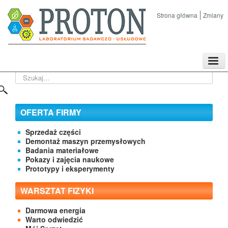
Strona główna
Zmiany
TPL
Szukaj...
Sklep
Nasze imprezy naukowe
Kontakt
OFERTA FIRMY
O Firmie
Sprzedaż części
Demontaż maszyn przemysłowych
Badania materiałowe
Pokazy i zajęcia naukowe
Prototypy i eksperymenty
WARSZTAT FIZYKI
Darmowa energia
Warto odwiedzić