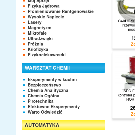
Mój Sprzęt
Fizyka Jądrowa
Promieniowanie Rentgenowskie
Wysokie Napięcie
C40HF-5
Lasery
Przewó
Magnetyzm
mod
Mikrofale
1
Ultradźwięki
Próżnia
Kriofizyka
Fizykociekawostki
WARSZTAT CHEMII
Eksperymenty w kuchni
Bezpieczeństwo
Chemia Analityczna
SEC-E
kontroler
Chemia Ogólna
HORI
Pirotechnika
Efektowne Eksperymenty
26
Warto Odwiedzić
AUTOMATYKA