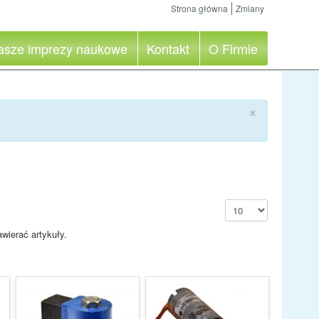
Strona główna
Zmiany
asze imprezy naukowe
Kontakt
O Firmie
×
Pokaż #
awierać artykuły.