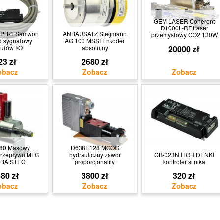
GEM LASER Coherent
D1000L-RF Laser
0PB-1 Samwon
ANBAUSATZ Stegmann
przemysłowy CO2 130W
d sygnałowy
AG 100 MSSI Enkoder
ułów I/O
absolutny
20000 zł
23 zł
2680 zł
80 Masowy
D638E128 MOOG
 przepływu MFC
hydrauliczny zawór
CB-023N ITOH DENKI
BA STEC
proporcjonalny
kontroler silnika
80 zł
3800 zł
320 zł