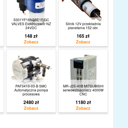
S301YF16N3BE1F GC
VALVES Elektrozawór NZ
Silnik 12V przekładnia
24VDC
planetarna 152 obr.
148 zł
165 zł
PAF3410-03-B SMC
MR-J2S-40B MITSUBISHI
Automatyczna pompa
serwowzmacniacz 4000W
procesowa
CNC
2480 zł
1180 zł