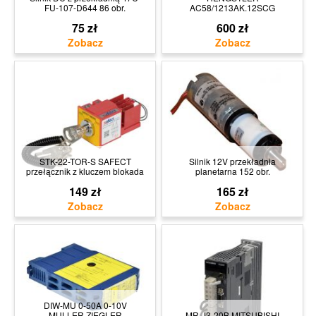
FU-107-D644 86 obr.
AC58/1213AK.12SCG
75 zł
600 zł
STK-22-TOR-S SAFECT
Silnik 12V przekładnia
przełącznik z kluczem blokada
planetarna 152 obr.
149 zł
165 zł
DIW-MU 0-50A 0-10V
MULLER ZIEGLER
MR-J3-20B MITSUBISHI