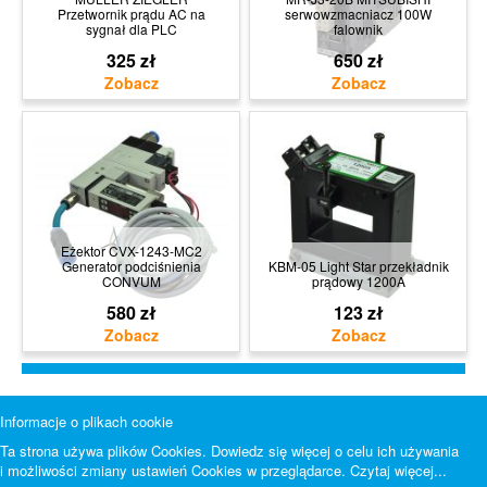
Przetwornik prądu AC na
serwowzmacniacz 100W
sygnał dla PLC
falownik
325 zł
650 zł
Eżektor CVX-1243-MC2
Generator podciśnienia
KBM-05 Light Star przekładnik
CONVUM
prądowy 1200A
580 zł
123 zł
Informacje o plikach cookie
Ta strona używa plików Cookies. Dowiedz się więcej o celu ich używania
i możliwości zmiany ustawień Cookies w przeglądarce.
Czytaj więcej...