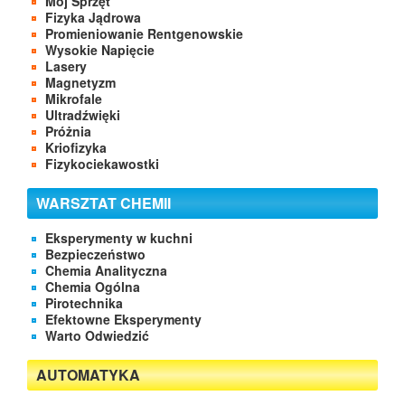
Mój Sprzęt
Fizyka Jądrowa
Promieniowanie Rentgenowskie
Wysokie Napięcie
Lasery
Magnetyzm
Mikrofale
Ultradźwięki
Próżnia
Kriofizyka
Fizykociekawostki
WARSZTAT CHEMII
Eksperymenty w kuchni
Bezpieczeństwo
Chemia Analityczna
Chemia Ogólna
Pirotechnika
Efektowne Eksperymenty
Warto Odwiedzić
AUTOMATYKA