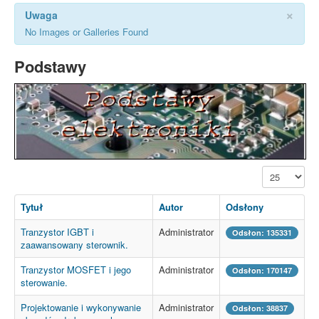
×
Uwaga
No Images or Galleries Found
Podstawy
Pokaż #
Tytuł
Autor
Odsłony
Tranzystor IGBT i
Administrator
Odsłon: 135331
zaawansowany sterownik.
Tranzystor MOSFET i jego
Administrator
Odsłon: 170147
sterowanie.
Projektowanie i wykonywanie
Administrator
Odsłon: 38837