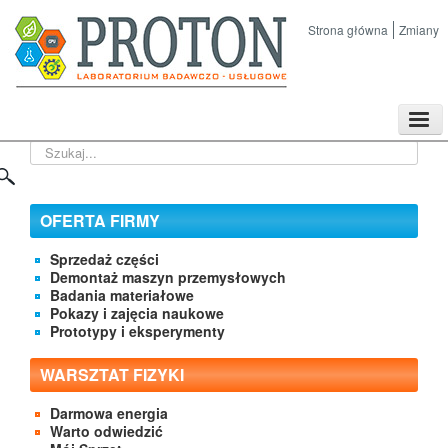
Strona główna
Zmiany
TPL
Szukaj...
Sklep
Nasze imprezy naukowe
Kontakt
OFERTA FIRMY
O Firmie
Sprzedaż części
Demontaż maszyn przemysłowych
Badania materiałowe
Pokazy i zajęcia naukowe
Prototypy i eksperymenty
WARSZTAT FIZYKI
Darmowa energia
Warto odwiedzić