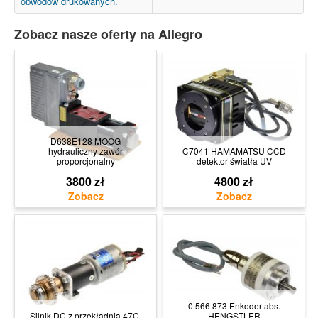
obwodów drukowanych.
Zobacz nasze oferty na Allegro
D638E128 MOOG
hydrauliczny zawór
C7041 HAMAMATSU CCD
proporcjonalny
detektor światła UV
3800 zł
4800 zł
0 566 873 Enkoder abs.
Silnik DC z przekładnią 47C-
HENGSTLER