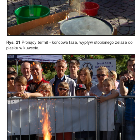
Rys. 21
Płonący termit - końcowa faza, wypływ stopionego żelaza do
piasku w kuwecie.