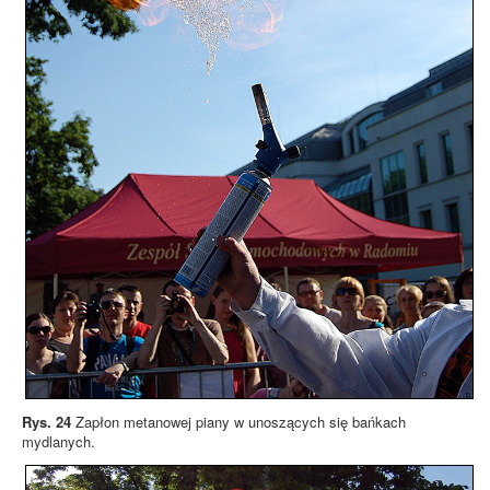
Rys. 24
Zapłon metanowej piany w unoszących się bańkach
mydlanych.