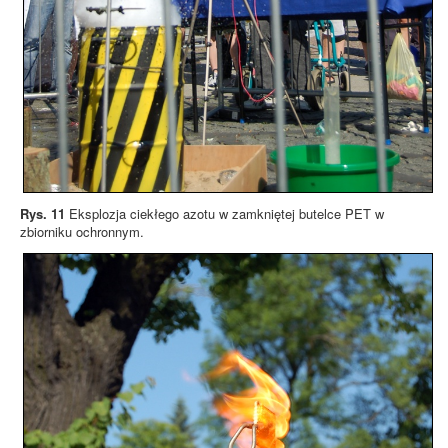
Rys. 11
Eksplozja ciekłego azotu w zamkniętej butelce PET w
zbiorniku ochronnym.