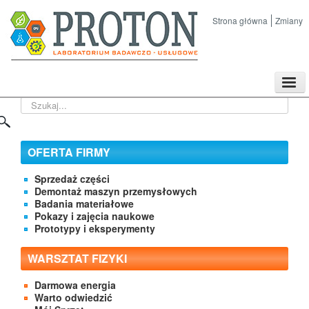
Strona główna
Zmiany
TPL
Szukaj...
Sklep
Nasze imprezy naukowe
Kontakt
OFERTA FIRMY
O Firmie
Sprzedaż części
Demontaż maszyn przemysłowych
Badania materiałowe
Pokazy i zajęcia naukowe
Prototypy i eksperymenty
WARSZTAT FIZYKI
Darmowa energia
Warto odwiedzić