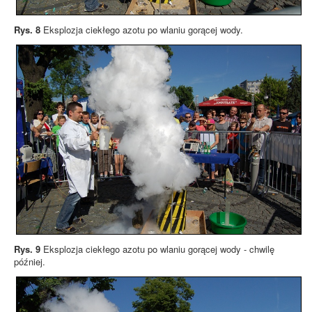
Rys. 8
Eksplozja ciekłego azotu po wlaniu gorącej wody.
Rys. 9
Eksplozja ciekłego azotu po wlaniu gorącej wody - chwilę
później.