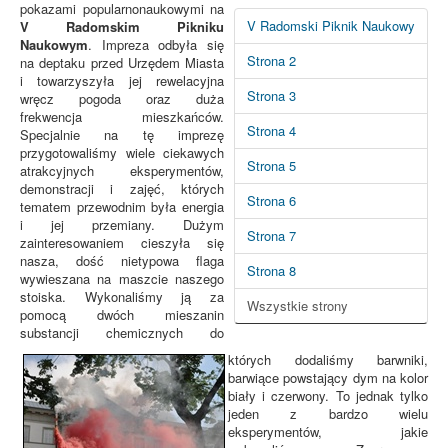
pokazami popularnonaukowymi na
V Radomski Piknik Naukowy
V Radomskim Pikniku
Naukowym
. Impreza odbyła się
Strona 2
na deptaku przed Urzędem Miasta
i towarzyszyła jej rewelacyjna
Strona 3
wręcz pogoda oraz duża
frekwencja mieszkańców.
Strona 4
Specjalnie na tę imprezę
przygotowaliśmy wiele ciekawych
Strona 5
atrakcyjnych eksperymentów,
demonstracji i zajęć, których
Strona 6
tematem przewodnim była energia
i jej przemiany. Dużym
Strona 7
zainteresowaniem cieszyła się
nasza, dość nietypowa flaga
Strona 8
wywieszana na maszcie naszego
stoiska. Wykonaliśmy ją za
Wszystkie strony
pomocą dwóch mieszanin
substancji chemicznych do
których dodaliśmy barwniki,
barwiące powstający dym na kolor
biały i czerwony. To jednak tylko
jeden z bardzo wielu
eksperymentów, jakie