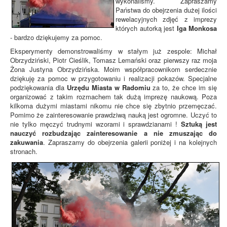
wykonaliśmy. Zapraszamy
Państwa do obejrzenia dużej ilości
rewelacyjnych zdjęć z imprezy
których autorką jest
Iga Monkosa
- bardzo dziękujemy za pomoc.
Eksperymenty demonstrowaliśmy w stałym już zespole: Michał
Obrzydziński, Piotr Cieślik, Tomasz Lemański oraz pierwszy raz moja
Żona Justyna Obrzydzińska. Moim współpracownikom serdecznie
dziękuję za pomoc w przygotowaniu i realizacji pokazów. Specjalne
podziękowania dla
Urzędu Miasta w Radomiu
za to, że chce im się
organizować z takim rozmachem tak dużą imprezę naukową. Poza
kilkoma dużymi miastami nikomu nie chce się zbytnio przemęczać.
Pomimo że zainteresowanie prawdziwą nauką jest ogromne. Uczyć to
nie tylko męczyć trudnymi wzorami i sprawdzianami !
Sztuką jest
nauczyć rozbudzając zainteresowanie a nie zmuszając do
zakuwania
. Zapraszamy do obejrzenia galerii poniżej i na kolejnych
stronach.