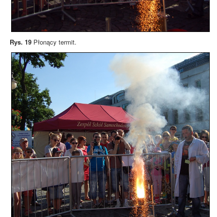
Rys. 19
Płonący termit.