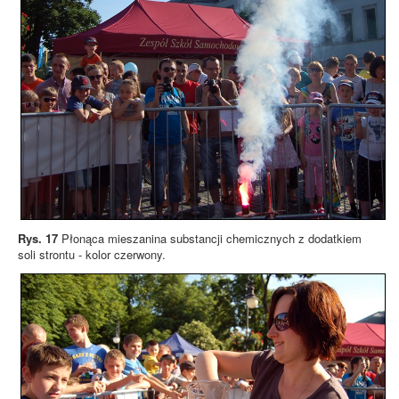
Rys. 17
Płonąca mieszanina substancji chemicznych z dodatkiem
soli strontu - kolor czerwony.