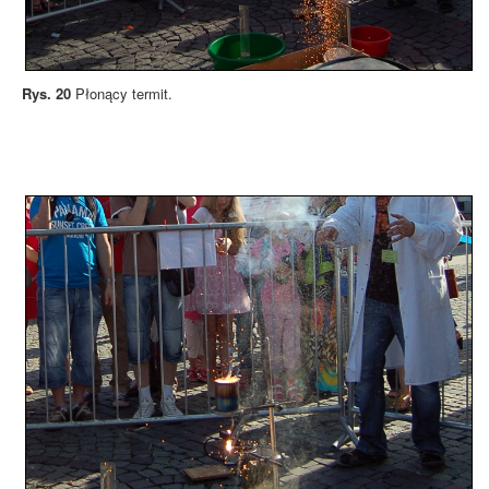
Rys. 20
Płonący termit.