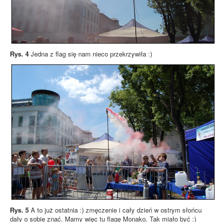
Rys. 4
Jedna z flag się nam nieco przekrzywiła :)
Rys. 5
A to już ostatnia :) zmęczenie i cały dzień w ostrym słońcu
dały o sobie znać. Mamy więc tu flagę Monako. Tak miało być :)