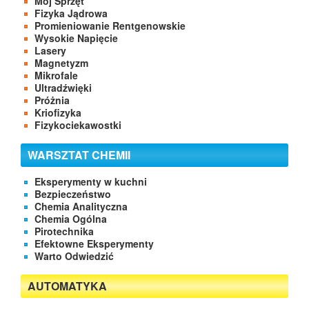
Mój Sprzęt
Fizyka Jądrowa
Promieniowanie Rentgenowskie
Wysokie Napięcie
Lasery
Magnetyzm
Mikrofale
Ultradźwięki
Próżnia
Kriofizyka
Fizykociekawostki
WARSZTAT CHEMII
Eksperymenty w kuchni
Bezpieczeństwo
Chemia Analityczna
Chemia Ogólna
Pirotechnika
Efektowne Eksperymenty
Warto Odwiedzić
AUTOMATYKA