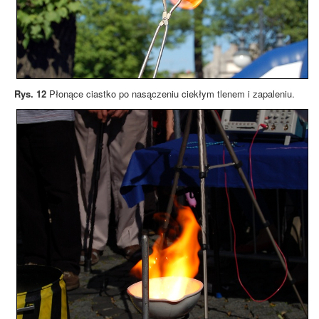
Rys. 12
Płonące ciastko po nasączeniu ciekłym tlenem i zapaleniu.