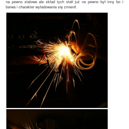
na pewno stalowe ale skład tych stali już na pewno był inny bo i
barwa i charakter wyładowania się zmienił.