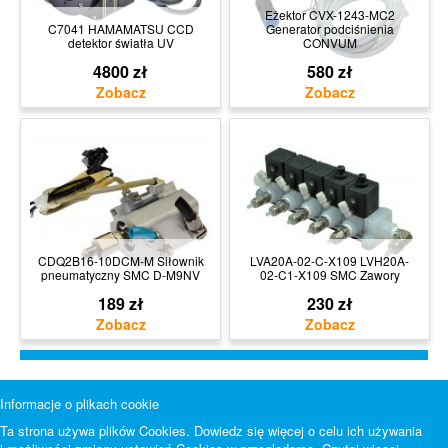
Eżektor CVX-1243-MC2
C7041 HAMAMATSU CCD
Generator podciśnienia
detektor światła UV
CONVUM
4800 zł
580 zł
CDQ2B16-10DCM-M Siłownik
LVA20A-02-C-X109 LVH20A-
pneumatyczny SMC D-M9NV
02-C1-X109 SMC Zawory
189 zł
230 zł
Informacje o plikach cookie
Ta strona używa plików Cookies. Dowiedz się więcej o celu ich używania