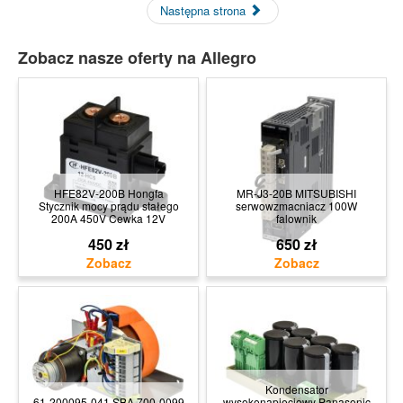
Następna strona
Zobacz nasze oferty na Allegro
HFE82V-200B Hongfa
MR-J3-20B MITSUBISHI
Stycznik mocy prądu stałego
serwowzmacniacz 100W
200A 450V Cewka 12V
falownik
450 zł
650 zł
Kondensator
61-200095-041 SBA 700-0099
wysokonapięciowy Panasonic