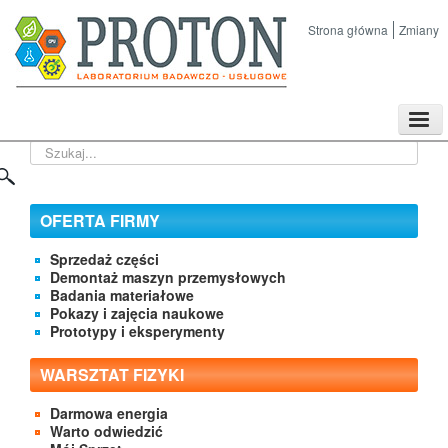
Strona główna
Zmiany
TPL
Szukaj...
Sklep
Nasze imprezy naukowe
Kontakt
OFERTA FIRMY
O Firmie
Sprzedaż części
Demontaż maszyn przemysłowych
Badania materiałowe
Pokazy i zajęcia naukowe
Prototypy i eksperymenty
WARSZTAT FIZYKI
Darmowa energia
Warto odwiedzić