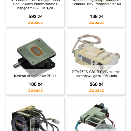
Regulowany transformator z
12000uF 63V Panasonic x7 63
napędem 0-230V 3,2A
V
593 zł
138 zł
PFM750S-C8L-B SMC miernik
Klistron mikrofalowy PP-21
przepływu gazu 1-50l/min
100 zł
260 zł