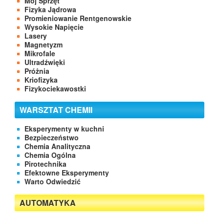
Mój Sprzęt
Fizyka Jądrowa
Promieniowanie Rentgenowskie
Wysokie Napięcie
Lasery
Magnetyzm
Mikrofale
Ultradźwięki
Próżnia
Kriofizyka
Fizykociekawostki
WARSZTAT CHEMII
Eksperymenty w kuchni
Bezpieczeństwo
Chemia Analityczna
Chemia Ogólna
Pirotechnika
Efektowne Eksperymenty
Warto Odwiedzić
AUTOMATYKA