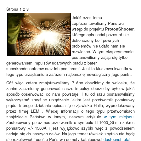
Strona 1 z 3
Jakiś czas temu
zaprezentowaliśmy Państwu
wstęp do projektu
ProtonShooter,
którego opis nadal pozostał nie
dokończony bo i pewnych
problemów nie udało nam się
rozwiązać. W tym eksperymencie
postanowiliśmy zająć się tylko
generowaniem impulsów udarowych prądu z baterii
superkondensatorów oraz ich pomiarami. Jest to kluczowa kwestia w
tego typu urządzeniu a zarazem najbardziej newralgiczny jego punkt.
Cóż więc zatem zmajstrowaliśmy ? Ano doszliśmy do wniosku, że
zanim zaczniemy generować nasze impulsy dobrze by było w jakiś
sposób obserwować co nam powstaje. I tu od razu postanowiliśmy
wykorzystać zmyślne urządzenie jakim jest przetwornik pomiarowy
prądu, którego działanie opiera się o zjawisko Halla, wyprodukowany
przez firmę LEM . Więcej informacji o tego typu przetwornikach
znajdziecie Państwo w innym, naszym artykule
w tym miejscu.
Zastosowany przez nas przetwornik o symbolu LT1000_Si ma zakres
pomiarowy +/- 1500A i jest wyjątkowo szybki więc z powodzeniem
nadaje się do naszych celów. Na jego temat również zbytnio nie będę
się rozpisywał i odeślę Państwa do noty katalogowej
dostępnej tutaj.