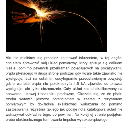
Ale nie mieliśmy się przecież zajmować iskrzeniem, w tej części
chciałem sprawdzić mój układ pomiarowy, który spisuje się całkiem
nieźle, pomimo pewnych przekłamań polegających na pokazywaniu
prądu płynącego w drugą stronę podczas gdy wcale takie zjawisko nie
występuje. Już na ostatnim oscylogramie przedstawionym powyżej,
gdzie wartość prądu nie przekroczyła 1,5 kA zjawisko co prawda
występuje. ale tylko nieznacznie. Cały układ został skalibrowany na
spawarce łukowej i boczniku prądowym, Okazało się, że do płytki
trzeba wstawić jeszcze potencjometr w szereg z rezystorem
pomiarowym by dokładnie skalibrować wskazania bo pomimo
zastosowania rezystora takiego jak podaje nota katalogowa układ nie
wskazywał dokładnie tego, co powinien. Na kolejnej stronie podjąłem
próbę elektronicznego formowania impulsu wysokoprądowego.