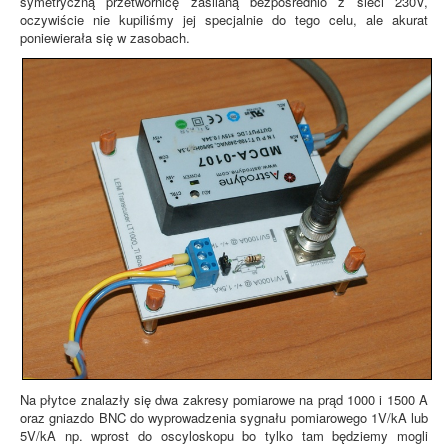
symetryczną przetwornicę zasilaną bezpośrednio z sieci 230V,
oczywiście nie kupiliśmy jej specjalnie do tego celu, ale akurat
poniewierała się w zasobach.
Na płytce znalazły się dwa zakresy pomiarowe na prąd 1000 i 1500 A
oraz gniazdo BNC do wyprowadzenia sygnału pomiarowego 1V/kA lub
5V/kA np. wprost do oscyloskopu bo tylko tam będziemy mogli