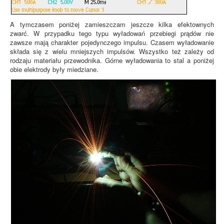
A tymczasem poniżej zamieszczam jeszcze kilka efektownych
zwarć. W przypadku tego typu wyładowań przebiegi prądów nie
zawsze mają charakter pojedynczego impulsu. Czasem wyładowanie
składa się z wielu mniejszych impulsów. Wszystko też zależy od
rodzaju materiału przewodnika. Górne wyładowania to stal a poniżej
obie elektrody były miedziane.