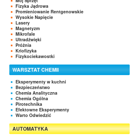
Mój Sprzęt
Fizyka Jądrowa
Promieniowanie Rentgenowskie
Wysokie Napięcie
Lasery
Magnetyzm
Mikrofale
Ultradźwięki
Próżnia
Kriofizyka
Fizykociekawostki
WARSZTAT CHEMII
Eksperymenty w kuchni
Bezpieczeństwo
Chemia Analityczna
Chemia Ogólna
Pirotechnika
Efektowne Eksperymenty
Warto Odwiedzić
AUTOMATYKA