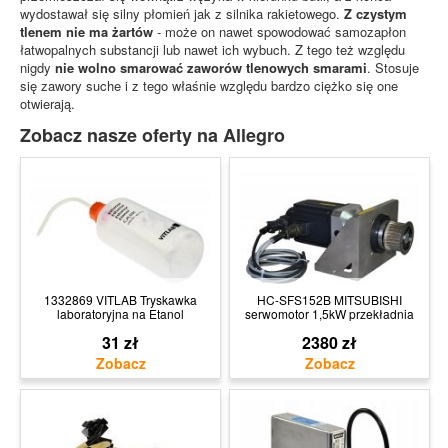
wydostawał się silny płomień jak z silnika rakietowego.
Z czystym
tlenem nie ma żartów
- może on nawet spowodować samozapłon
łatwopalnych substancji lub nawet ich wybuch. Z tego też względu
nigdy
nie wolno smarować zaworów tlenowych smarami
. Stosuje
się zawory suche i z tego właśnie względu bardzo ciężko się one
otwierają.
Zobacz nasze oferty na Allegro
1332869 VITLAB Tryskawka
HC-SFS152B MITSUBISHI
laboratoryjna na Etanol
serwomotor 1,5kW przekładnia
31 zł
2380 zł