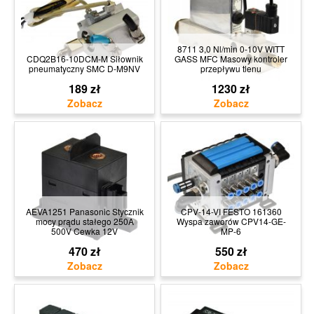
8711 3,0 Nl/min 0-10V WITT
CDQ2B16-10DCM-M Siłownik
GASS MFC Masowy kontroler
pneumatyczny SMC D-M9NV
przepływu tlenu
189 zł
1230 zł
AEVA1251 Panasonic Stycznik
CPV-14-VI FESTO 161360
mocy prądu stałego 250A
Wyspa zaworów CPV14-GE-
500V Cewka 12V
MP-6
470 zł
550 zł