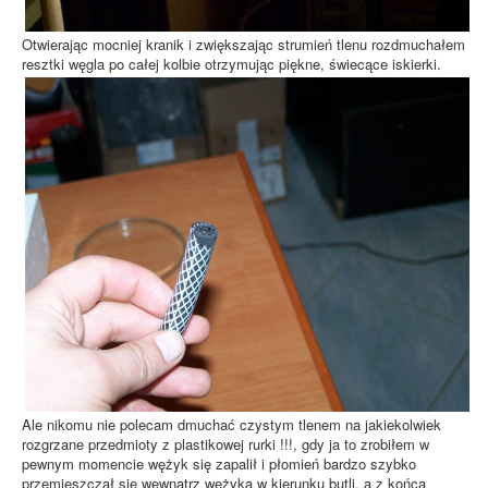
Otwierając mocniej kranik i zwiększając strumień tlenu rozdmuchałem
resztki węgla po całej kolbie otrzymując piękne, świecące iskierki.
Ale nikomu nie polecam dmuchać czystym tlenem na jakiekolwiek
rozgrzane przedmioty z plastikowej rurki !!!, gdy ja to zrobiłem w
pewnym momencie wężyk się zapalił i płomień bardzo szybko
przemieszczał się wewnątrz wężyka w kierunku butli, a z końca