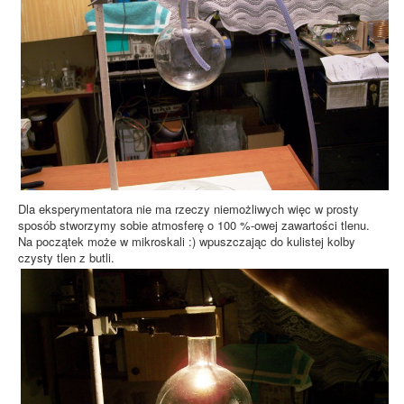
Dla eksperymentatora nie ma rzeczy niemożliwych więc w prosty
sposób stworzymy sobie atmosferę o 100 %-owej zawartości tlenu.
Na początek może w mikroskali :) wpuszczając do kulistej kolby
czysty tlen z butli.