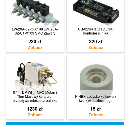
LVA20A-02-C-X109 LVH20A-
CB-023N ITOH DENKI
02-C1-X109 SMC Zawory
kontroler silnika
230 zł
320 zł
8711 DP WITT MFC Metan i
Tlen Masowy kontroler
KINEX Łożysko kulkowe z
przepływu mieszacz palnika
tworzywa sztucznego
1230 zł
15 zł