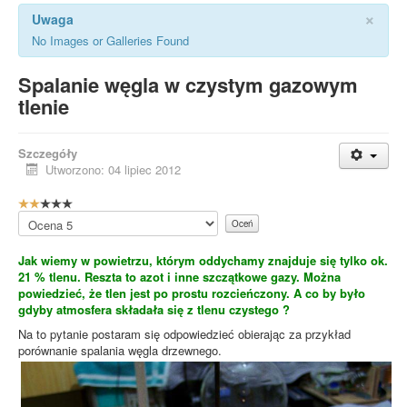
×
Uwaga
No Images or Galleries Found
Spalanie węgla w czystym gazowym
tlenie
Szczegóły
Utworzono: 04 lipiec 2012
O
c
Proszę,
e
oceń
n
Jak wiemy w powietrzu, którym oddychamy znajduje się tylko ok.
a
21 % tlenu. Reszta to azot i inne szczątkowe gazy. Można
u
powiedzieć, że tlen jest po prostu rozcieńczony. A co by było
ż
gdyby atmosfera składała się z tlenu czystego ?
y
t
Na to pytanie postaram się odpowiedzieć obierając za przykład
k
porównanie spalania węgla drzewnego.
o
w
n