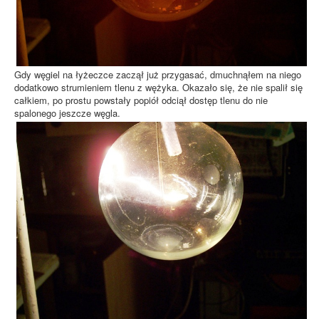
Gdy węgiel na łyżeczce zaczął już przygasać, dmuchnąłem na niego
dodatkowo strumieniem tlenu z wężyka. Okazało się, że nie spalił się
całkiem, po prostu powstały popiół odciął dostęp tlenu do nie
spalonego jeszcze węgla.