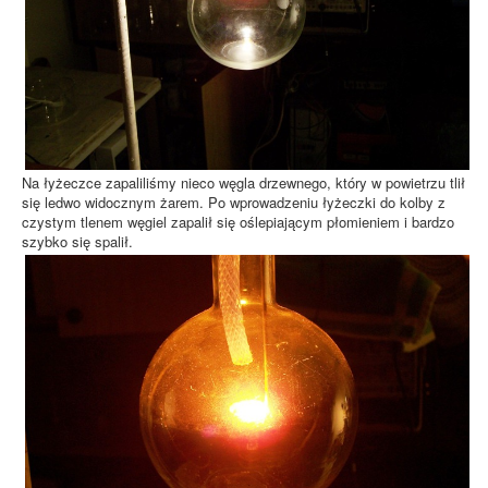
Na łyżeczce zapaliliśmy nieco węgla drzewnego, który w powietrzu tlił
się ledwo widocznym żarem. Po wprowadzeniu łyżeczki do kolby z
czystym tlenem węgiel zapalił się oślepiającym płomieniem i bardzo
szybko się spalił.