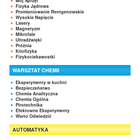
Mój Sprzęt
Fizyka Jądrowa
Promieniowanie Rentgenowskie
Wysokie Napięcie
Lasery
Magnetyzm
Mikrofale
Ultradźwięki
Próżnia
Kriofizyka
Fizykociekawostki
WARSZTAT CHEMII
Eksperymenty w kuchni
Bezpieczeństwo
Chemia Analityczna
Chemia Ogólna
Pirotechnika
Efektowne Eksperymenty
Warto Odwiedzić
AUTOMATYKA