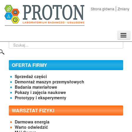
Strona główna
Zmiany
TPL
Szukaj...
Sklep
Nasze imprezy naukowe
Kontakt
OFERTA FIRMY
O Firmie
Sprzedaż części
Demontaż maszyn przemysłowych
Badania materiałowe
Pokazy i zajęcia naukowe
Prototypy i eksperymenty
WARSZTAT FIZYKI
Darmowa energia
Warto odwiedzić