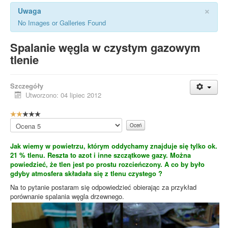
×
Uwaga
No Images or Galleries Found
Spalanie węgla w czystym gazowym
tlenie
Szczegóły
Utworzono: 04 lipiec 2012
O
c
Proszę,
e
oceń
n
Jak wiemy w powietrzu, którym oddychamy znajduje się tylko ok.
a
21 % tlenu. Reszta to azot i inne szczątkowe gazy. Można
u
powiedzieć, że tlen jest po prostu rozcieńczony. A co by było
ż
gdyby atmosfera składała się z tlenu czystego ?
y
t
Na to pytanie postaram się odpowiedzieć obierając za przykład
k
porównanie spalania węgla drzewnego.
o
w
n