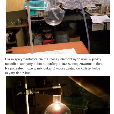
Dla eksperymentatora nie ma rzeczy niemożliwych więc w prosty
sposób stworzymy sobie atmosferę o 100 %-owej zawartości tlenu.
Na początek może w mikroskali :) wpuszczając do kulistej kolby
czysty tlen z butli.