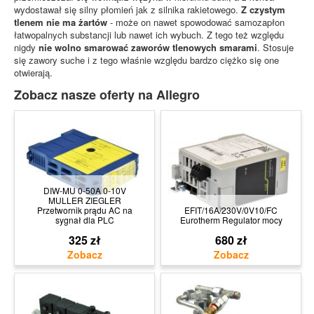
wydostawał się silny płomień jak z silnika rakietowego.
Z czystym
tlenem nie ma żartów
- może on nawet spowodować samozapłon
łatwopalnych substancji lub nawet ich wybuch. Z tego też względu
nigdy
nie wolno smarować zaworów tlenowych smarami
. Stosuje
się zawory suche i z tego właśnie względu bardzo ciężko się one
otwierają.
Zobacz nasze oferty na Allegro
DIW-MU 0-50A 0-10V
MULLER ZIEGLER
Przetwornik prądu AC na
EFIT/16A/230V/0V10/FC
sygnał dla PLC
Eurotherm Regulator mocy
325 zł
680 zł