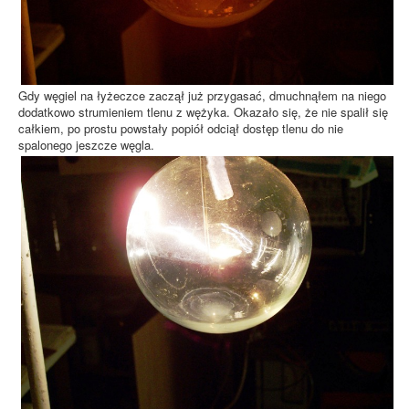
Gdy węgiel na łyżeczce zaczął już przygasać, dmuchnąłem na niego
dodatkowo strumieniem tlenu z wężyka. Okazało się, że nie spalił się
całkiem, po prostu powstały popiół odciął dostęp tlenu do nie
spalonego jeszcze węgla.