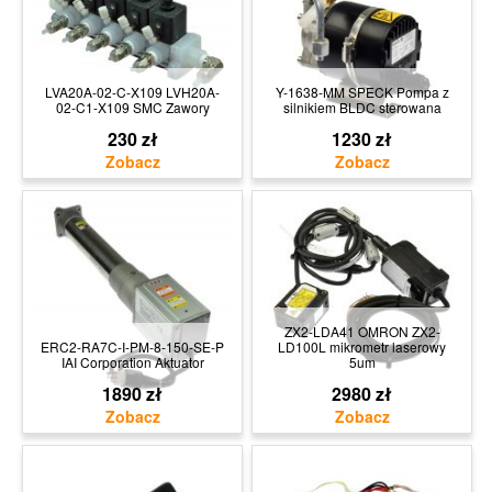
LVA20A-02-C-X109 LVH20A-
Y-1638-MM SPECK Pompa z
02-C1-X109 SMC Zawory
silnikiem BLDC sterowana
230 zł
1230 zł
ZX2-LDA41 OMRON ZX2-
ERC2-RA7C-I-PM-8-150-SE-P
LD100L mikrometr laserowy
IAI Corporation Aktuator
5um
1890 zł
2980 zł