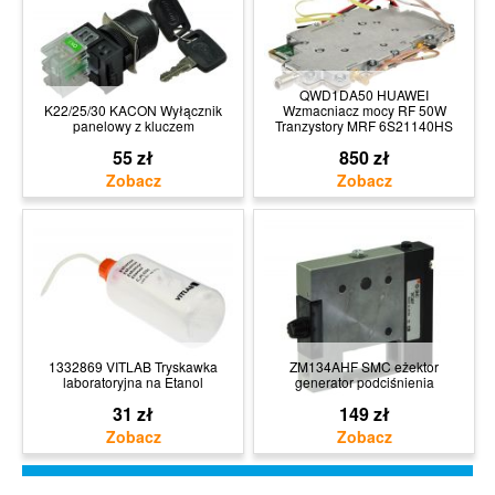
QWD1DA50 HUAWEI
K22/25/30 KACON Wyłącznik
Wzmacniacz mocy RF 50W
panelowy z kluczem
Tranzystory MRF 6S21140HS
55 zł
850 zł
1332869 VITLAB Tryskawka
ZM134AHF SMC eżektor
laboratoryjna na Etanol
generator podciśnienia
31 zł
149 zł