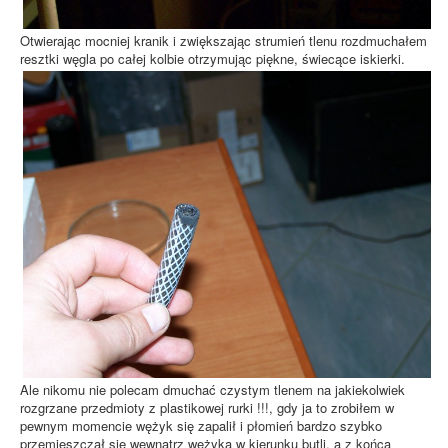
Otwierając mocniej kranik i zwiększając strumień tlenu rozdmuchałem
resztki węgla po całej kolbie otrzymując piękne, świecące iskierki.
Ale nikomu nie polecam dmuchać czystym tlenem na jakiekolwiek
rozgrzane przedmioty z plastikowej rurki !!!, gdy ja to zrobiłem w
pewnym momencie wężyk się zapalił i płomień bardzo szybko
przemieszczał się wewnątrz wężyka w kierunku butli, a z końca