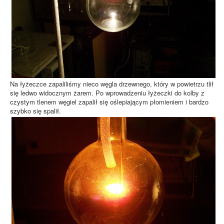
Na łyżeczce zapaliliśmy nieco węgla drzewnego, który w powietrzu tlił
się ledwo widocznym żarem. Po wprowadzeniu łyżeczki do kolby z
czystym tlenem węgiel zapalił się oślepiającym płomieniem i bardzo
szybko się spalił.