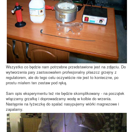
k
ó
w
:
3
/
5
Wszystko co będzie nam potrzebne przedstawione jest na zdjęciu. Do
wytworzenia pary zastosowałem profesjonalny płaszcz grzejny z
regulatorem, ale do tego celu oczywiście nie jest to konieczne, po
prostu miałem ten zestaw pod ręką.
Sam opis eksperymentu też nie będzie skomplikowany - na początek
włączamy grzałkę i doprowadzamy wodę w kolbie do wrzenia.
Następnie na łyżeczkę do spalać nasypujemy wiórki magnezowe i
zapalamy.