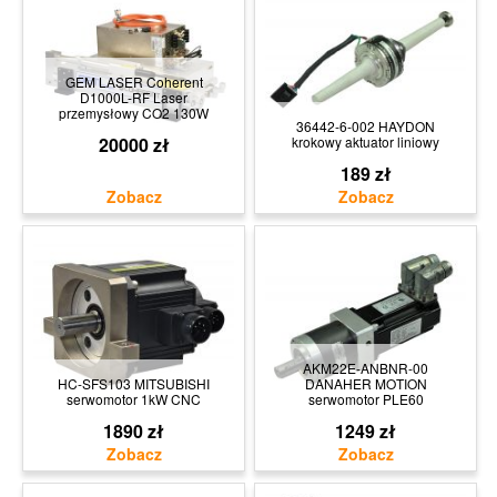
GEM LASER Coherent
D1000L-RF Laser
przemysłowy CO2 130W
36442-6-002 HAYDON
20000 zł
krokowy aktuator liniowy
189 zł
AKM22E-ANBNR-00
HC-SFS103 MITSUBISHI
DANAHER MOTION
serwomotor 1kW CNC
serwomotor PLE60
1890 zł
1249 zł