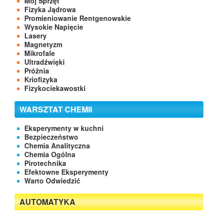
Mój Sprzęt
Fizyka Jądrowa
Promieniowanie Rentgenowskie
Wysokie Napięcie
Lasery
Magnetyzm
Mikrofale
Ultradźwięki
Próżnia
Kriofizyka
Fizykociekawostki
WARSZTAT CHEMII
Eksperymenty w kuchni
Bezpieczeństwo
Chemia Analityczna
Chemia Ogólna
Pirotechnika
Efektowne Eksperymenty
Warto Odwiedzić
AUTOMATYKA