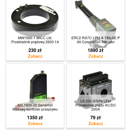
MW1560-1 WICC Ltd.
ERC2-RA7C-I-PM-8-150-SE-P
Przekładnik prądowy 2600:1A
IAI Corporation Aktuator
230 zł
1890 zł
LB 200-S/SP4 LEM
ASL1600-20 Sensirion
Przetwornik prądu AC/DC
Masowy kontroler przepływu
200A
1350 zł
79 zł