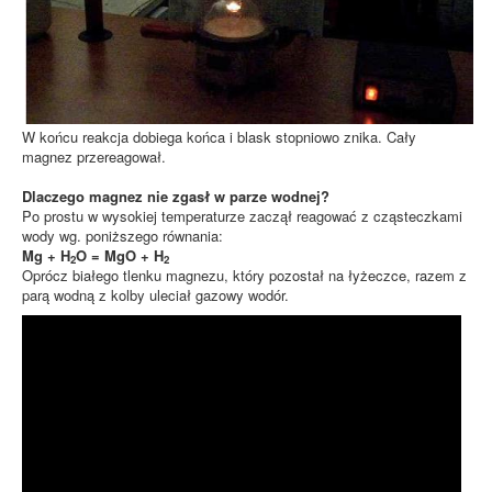
W końcu reakcja dobiega końca i blask stopniowo znika. Cały
magnez przereagował.
Dlaczego magnez nie zgasł w parze wodnej?
Po prostu w wysokiej temperaturze zaczął reagować z cząsteczkami
wody wg. poniższego równania:
Mg + H
O = MgO + H
2
2
Oprócz białego tlenku magnezu, który pozostał na łyżeczce, razem z
parą wodną z kolby uleciał gazowy wodór.