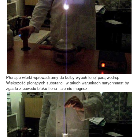
Płonące wiórki wprowadzamy do kolby wypełnionej parą wodną.
Większość płonących substancji w takich warunkach natychmiast by
zgasła z powodu braku tlenu - ale nie magnez.