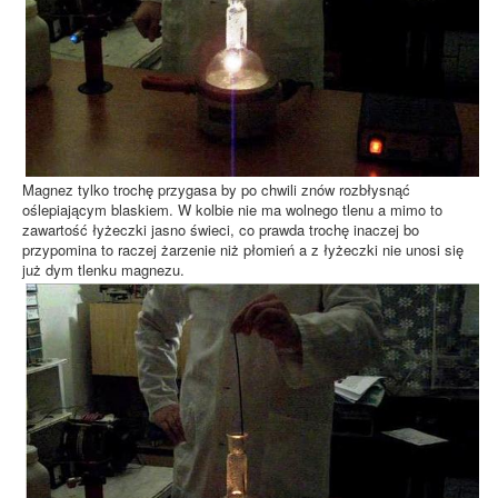
Magnez tylko trochę przygasa by po chwili znów rozbłysnąć
oślepiającym blaskiem. W kolbie nie ma wolnego tlenu a mimo to
zawartość łyżeczki jasno świeci, co prawda trochę inaczej bo
przypomina to raczej żarzenie niż płomień a z łyżeczki nie unosi się
już dym tlenku magnezu.