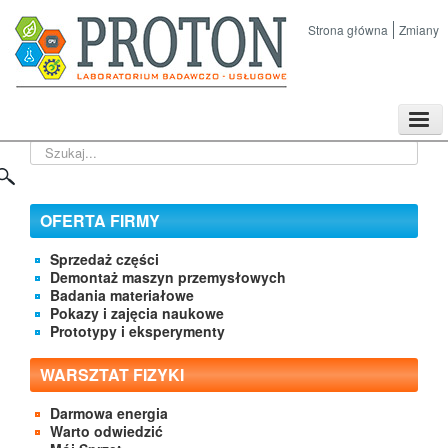
Strona główna
Zmiany
TPL
Szukaj...
Sklep
Nasze imprezy naukowe
Kontakt
OFERTA FIRMY
O Firmie
Sprzedaż części
Demontaż maszyn przemysłowych
Badania materiałowe
Pokazy i zajęcia naukowe
Prototypy i eksperymenty
WARSZTAT FIZYKI
Darmowa energia
Warto odwiedzić