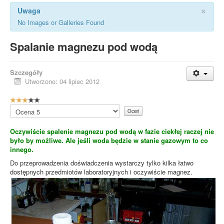
×
Uwaga
No Images or Galleries Found
Spalanie magnezu pod wodą
Szczegóły
Utworzono: 04 lipiec 2012
O
c
Proszę,
e
oceń
n
Oczywiście spalenie magnezu pod wodą w fazie ciekłej raczej nie
a
było by możliwe. Ale jeśli woda będzie w stanie gazowym to co
u
innego.
ż
y
Do przeprowadzenia doświadczenia wystarczy tylko kilka łatwo
t
dostępnych przedmiotów laboratoryjnych i oczywiście magnez.
k
o
w
n
i